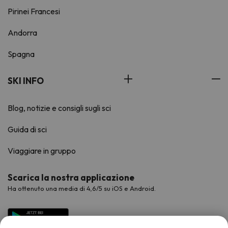
Pirinei Francesi
Andorra
Spagna
SKI INFO
Blog, notizie e consigli sugli sci
Guida di sci
Viaggiare in gruppo
Scarica la nostra applicazione
Ha ottenuto una media di 4,6/5 su iOS e Android.