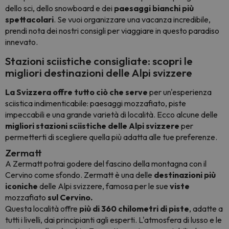
dello sci, dello snowboard e dei
paesaggi bianchi più
spettacolari
. Se vuoi organizzare una vacanza incredibile,
prendi nota dei nostri consigli per viaggiare in questo paradiso
innevato.
Stazioni sciistiche consigliate: scopri le
migliori destinazioni delle Alpi svizzere
La Svizzera offre tutto ciò che serve
per un'esperienza
sciistica indimenticabile: paesaggi mozzafiato, piste
impeccabili e una grande varietà di località. Ecco alcune delle
migliori stazioni sciistiche delle Alpi svizzere
per
permetterti di scegliere quella più adatta alle tue preferenze.
Zermatt
A Zermatt potrai godere del fascino della montagna con il
Cervino come sfondo. Zermatt è una delle
destinazioni più
iconiche
delle Alpi svizzere, famosa per le sue
viste
mozzafiato
sul Cervino.
Questa località offre
più di 360 chilometri di piste
, adatte a
tutti i livelli, dai principianti agli esperti. L'atmosfera di lusso e le