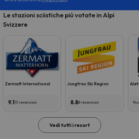
Le stazioni sciistiche più votate in Alpi
Svizzere
Zermatt International
Jungfrau Ski Region
Alet
9.1
8.8
13 recensioni
8 recensioni
Nuo
Vedi tutti i resort