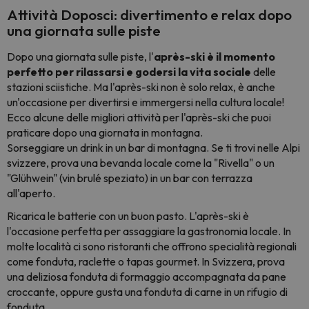
Attività Doposci: divertimento e relax dopo
una giornata sulle piste
Dopo una giornata sulle piste, l'
après-ski è il momento
perfetto per rilassarsi e godersi la vita sociale
delle
stazioni sciistiche. Ma l'après-ski non è solo relax, è anche
un'occasione per divertirsi e immergersi nella cultura locale!
Ecco alcune delle migliori attività per l'après-ski che puoi
praticare dopo una giornata in montagna.
Sorseggiare un drink in un bar di montagna. Se ti trovi nelle Alpi
svizzere, prova una bevanda locale come la "Rivella" o un
"Glühwein" (vin brulé speziato) in un bar con terrazza
all'aperto.
Ricarica le batterie con un buon pasto. L'après-ski è
l'occasione perfetta per assaggiare la gastronomia locale. In
molte località ci sono ristoranti che offrono specialità regionali
come fonduta, raclette o tapas gourmet. In Svizzera, prova
una deliziosa fonduta di formaggio accompagnata da pane
croccante, oppure gusta una fonduta di carne in un rifugio di
fonduta.