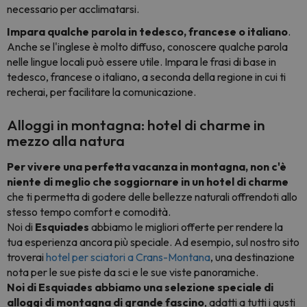
necessario per acclimatarsi.
Impara qualche parola in tedesco, francese o italiano
.
Anche se l'inglese è molto diffuso, conoscere qualche parola
nelle lingue locali può essere utile. Impara le frasi di base in
tedesco, francese o italiano, a seconda della regione in cui ti
recherai, per facilitare la comunicazione.
Alloggi in montagna: hotel di charme in
mezzo alla natura
Per vivere una perfetta vacanza in montagna, non c'è
niente di meglio che soggiornare in un hotel di charme
che ti permetta di godere delle bellezze naturali offrendoti allo
stesso tempo comfort e comodità.
Noi di
Esquiades
abbiamo le migliori offerte per rendere la
tua esperienza ancora più speciale. Ad esempio, sul nostro sito
troverai
hotel per sciatori a Crans-Montana
, una destinazione
nota per le sue piste da sci e le sue viste panoramiche.
Noi di Esquiades abbiamo una selezione speciale di
alloggi di montagna di grande fascino
, adatti a tutti i gusti