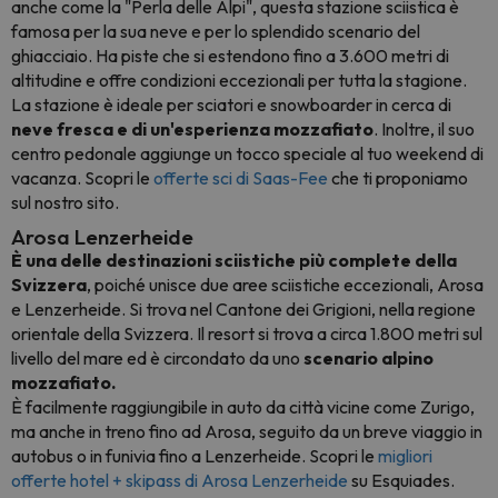
anche come la "Perla delle Alpi", questa stazione sciistica è
famosa per la sua neve e per lo splendido scenario del
ghiacciaio. Ha piste che si estendono fino a 3.600 metri di
altitudine e offre condizioni eccezionali per tutta la stagione.
La stazione è ideale per sciatori e snowboarder in cerca di
neve fresca e di un'esperienza mozzafiato
. Inoltre, il suo
centro pedonale aggiunge un tocco speciale al tuo weekend di
vacanza. Scopri le
offerte sci di Saas-Fee
che ti proponiamo
sul nostro sito.
Arosa Lenzerheide
È una delle destinazioni sciistiche più complete della
Svizzera
, poiché unisce due aree sciistiche eccezionali, Arosa
e Lenzerheide. Si trova nel Cantone dei Grigioni, nella regione
orientale della Svizzera. Il resort si trova a circa 1.800 metri sul
livello del mare ed è circondato da uno
scenario alpino
mozzafiato.
È facilmente raggiungibile in auto da città vicine come Zurigo,
ma anche in treno fino ad Arosa, seguito da un breve viaggio in
autobus o in funivia fino a Lenzerheide. Scopri le
migliori
offerte hotel + skipass di Arosa Lenzerheide
su Esquiades.