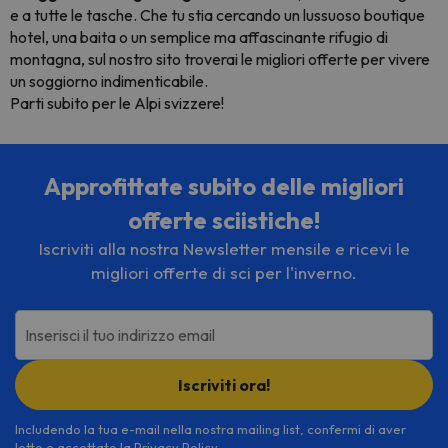
e a tutte le tasche. Che tu stia cercando un lussuoso boutique
hotel, una baita o un semplice ma affascinante rifugio di
montagna, sul nostro sito troverai le migliori offerte per vivere
un soggiorno indimenticabile.
Parti subito per le Alpi svizzere!
Approfittate subito delle migliori
offerte sciistiche!
Iscriviti alla nostra Newsletter mensile e ricevi le
migliori offerte di sci per l'inverno.
Inserisci il tuo indirizzo email
Iscriviti ora!
Includendo la tua e-mail nella nostra mailing list, confermi di aver
letto e accettato la
Privacy Policy
.