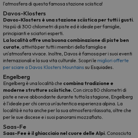
l'atmosfera di questa famosa stazione sciistica!
Davos-Klosters
Davos-Klosters è una stazione sciistica per tutti i gusti
.
Ha più di 300 chilometri di piste ed è ideale per famiglie,
principianti e sciatori esperti.
La località offre una buona combinazione di piste ben
curate
, attività per tutti i membri della famiglia e
un'atmosfera vivace. Inoltre, Davos è famosa per i suoi eventi
internazionali e la sua vita culturale. Scopri le
migliori offerte
per sciare a Davos Klosters Mountains
su Esquiades.
Engelberg
Engelberg è una località che
combina tradizione e
moderne strutture sciistiche.
Con circa 80 chilometri di
piste e neve abbondante durante tutta la stagione, Engelberg
è l'ideale per chi cerca un'autentica esperienza alpina. La
località è nota anche per la sua atmosfera rilassata, oltre che
per le sue discese e i suoi panorami mozzafiato.
Saas-Fe
Saas-Fee è il ghiacciaio nel cuore delle Alpi
. Conosciuta