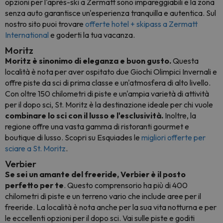
opzioni per l'après-ski a Zermatt sono impareggiabili e la zona
senza auto garantisce un'esperienza tranquilla e autentica. Sul
nostro sito puoi trovare
offerte hotel + skipass a Zermatt
International
e goderti la tua vacanza.
Moritz
Moritz è sinonimo di eleganza e buon gusto.
Questa
località è nota per aver ospitato due Giochi Olimpici Invernali e
offre piste da sci di prima classe e un'atmosfera di alto livello.
Con oltre 150 chilometri di piste e un'ampia varietà di attività
per il dopo sci, St. Moritz è la destinazione ideale per chi vuole
combinare lo sci con il lusso e l'esclusività.
Inoltre, la
regione offre una vasta gamma di ristoranti gourmet e
boutique di lusso. Scopri su Esquiades le
migliori offerte per
sciare a St. Moritz
.
Verbier
Se sei un amante del freeride, Verbier è il posto
perfetto per te
. Questo comprensorio ha più di 400
chilometri di piste e un terreno vario che include aree per il
freeride. La località è nota anche per la sua vita notturna e per
le eccellenti opzioni per il dopo sci. Vai sulle piste e goditi