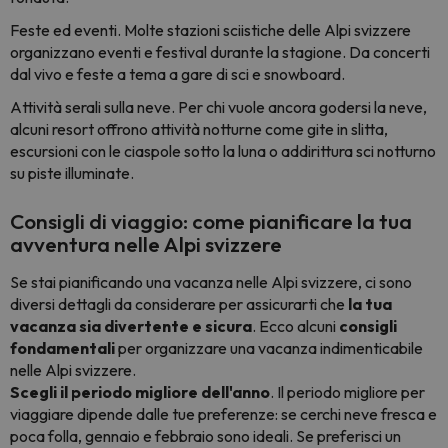
Feste ed eventi. Molte stazioni sciistiche delle Alpi svizzere
organizzano eventi e festival durante la stagione. Da concerti
dal vivo e feste a tema a gare di sci e snowboard.
Attività serali sulla neve. Per chi vuole ancora godersi la neve,
alcuni resort offrono attività notturne come gite in slitta,
escursioni con le ciaspole sotto la luna o addirittura sci notturno
su piste illuminate.
Consigli di viaggio: come pianificare la tua
avventura nelle Alpi svizzere
Se stai pianificando una vacanza nelle Alpi svizzere, ci sono
diversi dettagli da considerare per assicurarti che
la tua
vacanza sia divertente e sicura
. Ecco alcuni
consigli
fondamentali
per organizzare una vacanza indimenticabile
nelle Alpi svizzere.
Scegli il periodo migliore dell'anno
. Il periodo migliore per
viaggiare dipende dalle tue preferenze: se cerchi neve fresca e
poca folla, gennaio e febbraio sono ideali. Se preferisci un