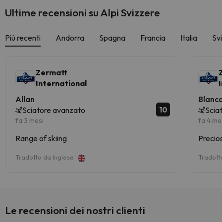
Ultime recensioni su Alpi Svizzere
Più recenti
Andorra
Spagna
Francia
Italia
Sv
Zermatt
International
Allan
Blanc
10
Sciatore avanzato
Scia
fa 3 mesi
fa 4 me
Range of skiing
Precio
Tradotto da Inglese
Tradott
Le recensioni dei nostri clienti