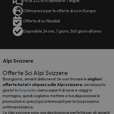
Più di 222.905 opinioni in 7 lingue
Ottimi prezzi per le offerte di sci in Europa
Offerte di sci flessibili
Disponibile 24 ore, 7 giorni, 365 giorni all'anno
Alpi Svizzere
Offerte Sci Alpi Svizzere
Buongiorno, amanti della neve! Se vuoi trovare le
migliori
offerte hotel + skipass sulle Alpi svizzere
, sei nel posto
giusto! In
Esquiades
siamo esperti di neve e viaggi in
montagna, quindi vogliamo mettere a tua disposizione le
promozioni e i prezzi più interessanti per la tua prossima
settimana bianca.
Le Alpi svizzere sono una destinazione perfetta per gli amanti