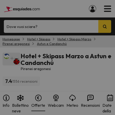
Dove vuoi sciare?
Homepage
Hotel + Skipass
Hotel + Skipass Marzo
Pirenei aragonesi
Astun e Candanchú
Hotel + Skipass Marzo a Astun e
Candanchú
Pirenei aragonesi
7.4
1556 recensioni
Info
Bollettino
Offerte
Webcam
Meteo
Recensioni
Date
neve
della