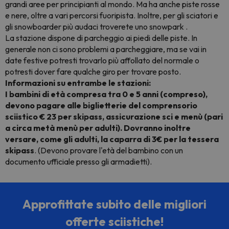
grandi aree per principianti al mondo. Ma ha anche piste rosse
e nere, oltre a vari percorsi fuoripista. Inoltre, per gli sciatori e
gli snowboarder più audaci troverete uno
snowpark
.
La stazione dispone di parcheggio ai piedi delle piste. In
generale non ci sono problemi a parcheggiare, ma se vai in
date festive potresti trovarlo più affollato del normale o
potresti dover fare qualche giro per trovare posto.
Informazioni su entrambe le stazioni:
I bambini di età compresa tra 0 e 5 anni (compreso),
devono pagare alle biglietterie del comprensorio
sciistico € 23 per skipass, assicurazione sci e menù (pari
a circa metà menù per adulti). Dovranno inoltre
versare, come gli adulti, la caparra di 3€ per la tessera
skipass
. (Devono provare l'età del bambino con un
documento ufficiale presso gli armadietti).
Approfittate subito delle migliori
offerte sciistiche!