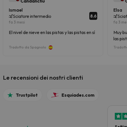
Candanchú
Ismael
Elsa
8.6
Sciatore intermedio
Scia
fa 3 mesi
fa 3 me
El nivel de nieve en las pistas y las pistas en sí
Muy buen acess
las pis
Tradotto da Spagnolo
Tradott
Le recensioni dei nostri clienti
Trustpilot
Esquiades.com
Setti