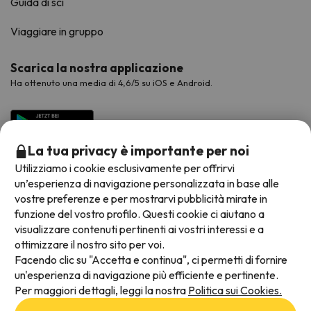
Guida di sci
Viaggiare in gruppo
Scarica la nostra applicazione
Ha ottenuto una media di 4,6/5 su iOS e Android.
La tua privacy è importante per noi
Utilizziamo i cookie esclusivamente per offrirvi
un’esperienza di navigazione personalizzata in base alle
vostre preferenze e per mostrarvi pubblicità mirate in
funzione del vostro profilo. Questi cookie ci aiutano a
visualizzare contenuti pertinenti ai vostri interessi e a
Metodi di pagamento disponibili
ottimizzare il nostro sito per voi.
Facendo clic su "Accetta e continua", ci permetti di fornire
un'esperienza di navigazione più efficiente e pertinente.
Per maggiori dettagli, leggi la nostra
Politica sui Cookies.