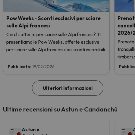
Pow Weeks - Sconti esclusivi per sciare
Prenot
sulle Alpi francesi
cancel
2026/2
Cerchi offerte per sciare sulle Alpi francesi? Ti
Prenota 
presentiamo le Pow Weeks, offerte esclusive
tranquil
per sciare sulle Alpi francesi con sconti incredibili.
rimborso
Pubblicato:
19/07/2026
Pubblic
Ulteriori informazioni
Ultime recensioni su Astun e Candanchú
Astun e