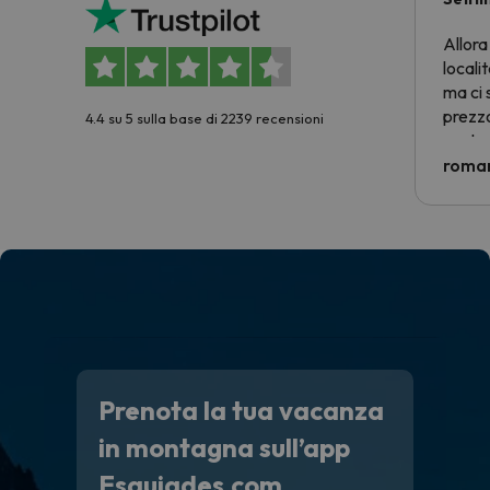
Allora
locali
ma ci 
prezzo
4.4 su 5 sulla base di 2239 recensioni
nostra 
econom
roman
costre
voluto
per 6 g
paghi 
Prenota la tua vacanza
in montagna sull’app
Esquiades.com.