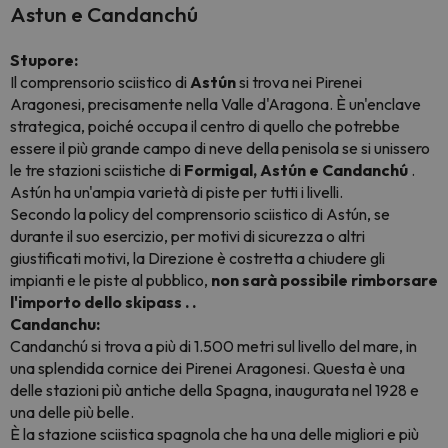
Astun e Candanchú
Stupore:
Il comprensorio sciistico di
Astún
si trova nei Pirenei
Aragonesi, precisamente nella Valle d'Aragona. È un'enclave
strategica, poiché occupa il centro di quello che potrebbe
essere il più grande campo di neve della penisola se si unissero
le tre stazioni sciistiche di
Formigal, Astún e Candanchú
.
Astún ha un'ampia varietà di piste per tutti i livelli.
Secondo la policy del comprensorio sciistico di Astún, se
durante il suo esercizio, per motivi di sicurezza o altri
giustificati motivi, la Direzione è costretta a chiudere gli
impianti e le piste al pubblico,
non sarà possibile rimborsare
l'importo dello skipass . .
Candanchu:
Candanchú si trova a più di 1.500 metri sul livello del mare, in
una splendida cornice dei Pirenei Aragonesi. Questa è una
delle stazioni più antiche della Spagna, inaugurata nel 1928 e
una delle più belle.
È la stazione sciistica spagnola che ha una delle migliori e più