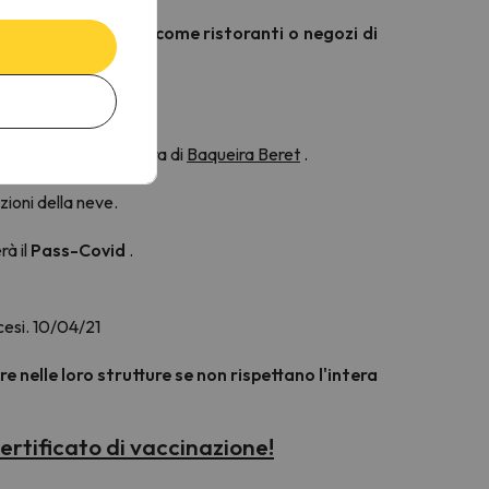
te in luoghi chiusi come ristoranti o negozi di
agi aumentino.
tiche?
ovembre
con l'apertura di
Baqueira Beret
.
ioni della neve.
rà il
Pass-Covid
.
cesi. 10/04/21
 nelle loro strutture se non rispettano l'intera
ertificato di vaccinazione!