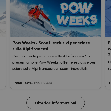
Pow Weeks - Sconti esclusivi per sciare
P
sulle Alpi francesi
c
2
Cerchi offerte per sciare sulle Alpi francesi? Ti
Pr
,
presentiamo le Pow Weeks, offerte esclusive per
s
sciare sulle Alpi francesi con sconti incredibili.
.
Pubblicato:
19/07/2026
P
Ulteriori informazioni