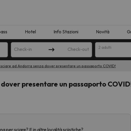
pass
Hotel
Info Stazioni
Novità
G
2 adulti
Check-in
Check-out
 sciare ad Andorra senza dover presentare un passaporto COVID!
a
a dover presentare un passaporto COVID
ispondente alla sua ricerca. Provare a modificare la destinazione.
per sciare? E in altre località sciistiche?