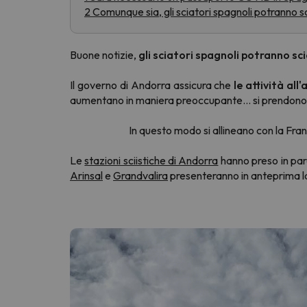
2 Comunque sia, gli sciatori spagnoli potranno s
Sembra che il nostro ricercatore abbia perso 
Buone notizie,
gli sciatori spagnoli potranno sci
Il governo di Andorra assicura che
le attività al
aumentano in maniera preoccupante... si prendono 
In questo modo si allineano con la Fra
Le
stazioni sciistiche di Andorra
hanno preso in paro
Arinsal
e
Grandvalira
presenteranno in anteprima la