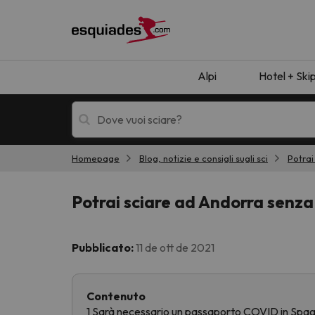
Alpi
Hotel + Ski
Homepage
Blog, notizie e consigli sugli sci
Potrai
Hotel + skipass
Hotel di montagn
Potrai sciare ad Andorra senz
Pubblicato:
11 de ott de 2021
Contenuto
Ops, non abbiamo trovato alcun risultato corr
1 Sarà necessario un passaporto COVID in Spagna 