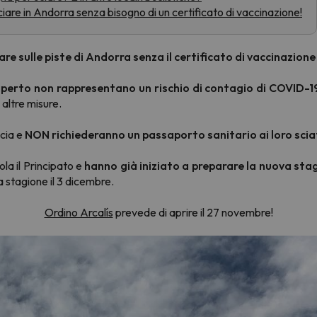
ciare in Andorra senza bisogno di un certificato di vaccinazione!
la strada. Non appena troverà la bussola, tornerà.
are sulle piste di Andorra senza il certificato di vaccinazione
l'aperto non rappresentano un rischio di contagio di COVID-1
altre misure.
ncia e
NON richiederanno un passaporto sanitario ai loro scia
la il Principato e
hanno già iniziato a preparare la nuova stag
 stagione il 3 dicembre.
Ordino Arcalís
prevede di aprire il 27 novembre!