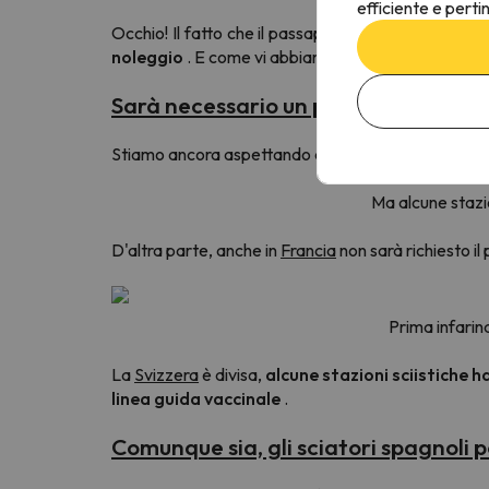
efficiente e perti
Occhio! Il fatto che il passaporto COVID NON sia r
noleggio
. E come vi abbiamo raccontato qualche rig
Sarà necessario un passaporto COVID 
Stiamo ancora aspettando di vedere
cosa accadr
Ma alcune stazi
D'altra parte, anche in
Francia
non sarà richiesto il
Prima infarin
La
Svizzera
è divisa,
alcune stazioni sciistiche h
linea guida vaccinale
.
Comunque sia, gli sciatori spagnoli 