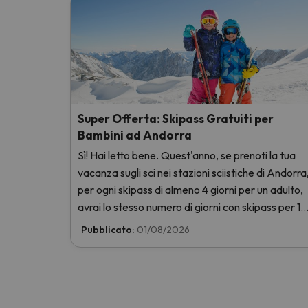
Super Offerta: Skipass Gratuiti per
Bambini ad Andorra
Sì! Hai letto bene. Quest'anno, se prenoti la tua
vacanza sugli sci nei stazioni sciistiche di Andorra
per ogni skipass di almeno 4 giorni per un adulto,
avrai lo stesso numero di giorni con skipass per 1
bambino totalmente GRATIS. Entra e scoprilo qui
Pubblicato:
01/08/2026