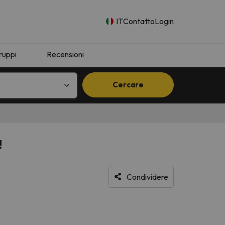
IT
Contatto
Login
ruppi
Recensioni
Cercare
!
Condividere