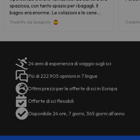
base alle esigenze. Queste
spaziosa, con tanto spazio per i bagagli. Il
ricettiva.
informazioni sono soggette a
bagno era enorme. Le colazioni e le cene
modifiche da parte della struttura
erano fantastiche. Un giorno hanno
Tradotto da Spagnolo
Tradott
ricettiva.
preparato una cena tipica ladina, che era
spettacolare. Il letto era comodo. La notte
era molto tranquilla, senza rumori. È in
posizione ideale per raggiungere in auto
diverse stazioni sciistiche. Ci tornerei
sicuramente.
24 anni di esperienza di viaggio sugli sci
Più di 222.905 opinioni in 7 lingue
Ottimi prezzi per le offerte di sci in Europa
Offerte di sci flessibili
Disponibile 24 ore, 7 giorni, 365 giorni all'anno