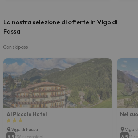
La nostra selezione di offerte in Vigo di
Fassa
Con skipass
Al Piccolo Hotel
Nel cuo
Vigo di Fassa
Vigo d
8.5
8.5
136 recensioni
15 r