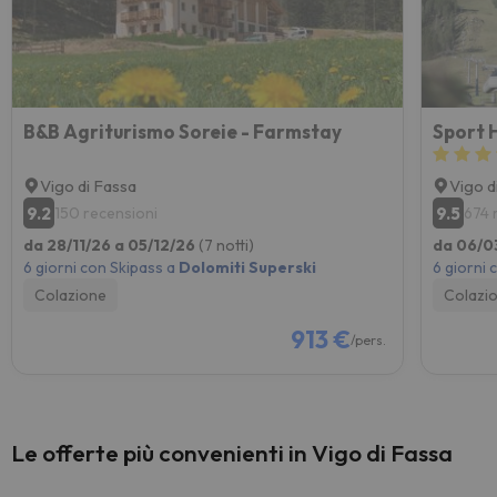
B&B Agriturismo Soreie - Farmstay
Sport 
Vigo di Fassa
Vigo d
9.2
9.5
150 recensioni
674 
da 28/11/26 a 05/12/26
(7 notti)
da 06/0
6 giorni con Skipass a
Dolomiti Superski
6 giorni 
Colazione
Colazi
913 €
/pers.
Le offerte più convenienti in Vigo di Fassa