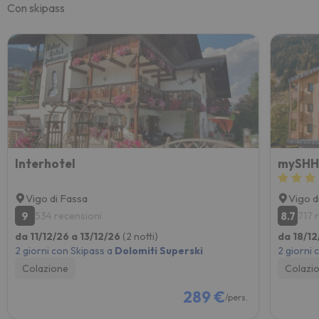
Con skipass
Interhotel
mySHH
Vigo di Fassa
Vigo d
9
8.7
534 recensioni
717 
da 11/12/26 a 13/12/26
(2 notti)
da 18/12
2 giorni con Skipass a
Dolomiti Superski
2 giorni 
Colazione
Colazi
289 €
/pers.