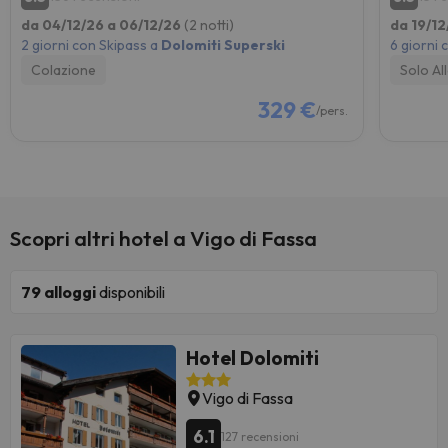
da 04/12/26 a 06/12/26
(2 notti)
da 19/12
2 giorni con Skipass a
Dolomiti Superski
6 giorni 
Colazione
Solo Al
329 €
/pers.
Scopri altri hotel a Vigo di Fassa
79
alloggi
disponibili
Hotel Dolomiti
Vigo di Fassa
6.1
127 recensioni