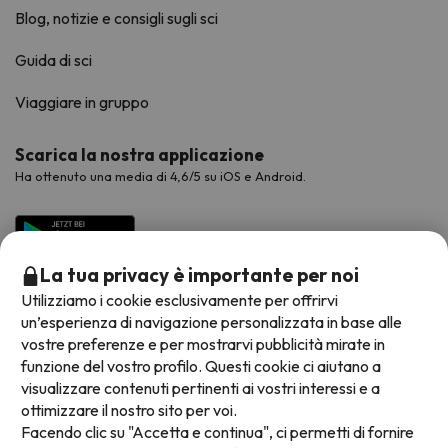
Blog, notizie e consigli sugli sci
Guida di sci
Viaggiare in gruppo
Scarica la nostra applicazione
Ha ottenuto una media di 4,6/5 su iOS e Android.
La tua privacy è importante per noi
Utilizziamo i cookie esclusivamente per offrirvi
un’esperienza di navigazione personalizzata in base alle
vostre preferenze e per mostrarvi pubblicità mirate in
funzione del vostro profilo. Questi cookie ci aiutano a
visualizzare contenuti pertinenti ai vostri interessi e a
Metodi di pagamento disponibili
ottimizzare il nostro sito per voi.
Facendo clic su "Accetta e continua", ci permetti di fornire