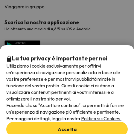
Viaggiare in gruppo
Scarica la nostra applicazione
Ha ottenuto una media di 4,6/5 su iOS e Android.
La tua privacy è importante per noi
Utilizziamo i cookie esclusivamente per offrirvi
un’esperienza di navigazione personalizzata in base alle
vostre preferenze e per mostrarvi pubblicità mirate in
funzione del vostro profilo. Questi cookie ci aiutano a
visualizzare contenuti pertinenti ai vostri interessi e a
Metodi di pagamento disponibili
ottimizzare il nostro sito per voi.
Facendo clic su "Accetta e continua", ci permetti di fornire
un'esperienza di navigazione più efficiente e pertinente.
Per maggiori dettagli, leggi la nostra
Politica sui Cookies.
Termini e condizioni generali
Accetta