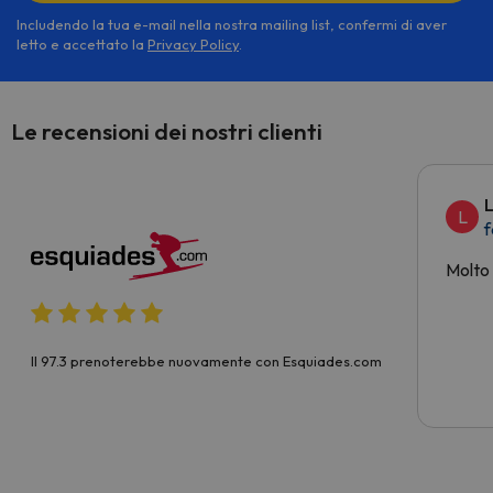
Includendo la tua e-mail nella nostra mailing list, confermi di aver
letto e accettato la
Privacy Policy
.
Le recensioni dei nostri clienti
L
L
f
Molto
Il 97.3 prenoterebbe nuovamente con Esquiades.com