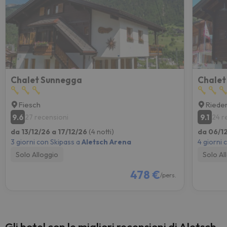
Chalet Sunnegga
Chalet
Fiesch
Riede
9.6
9.1
27 recensioni
24 r
da 13/12/26 a 17/12/26
(4 notti)
da 06/12
3 giorni con Skipass a
Aletsch Arena
4 giorni 
Solo Alloggio
Solo Al
478 €
/pers.
Gli hotel con le migliori recensioni di Aletsch