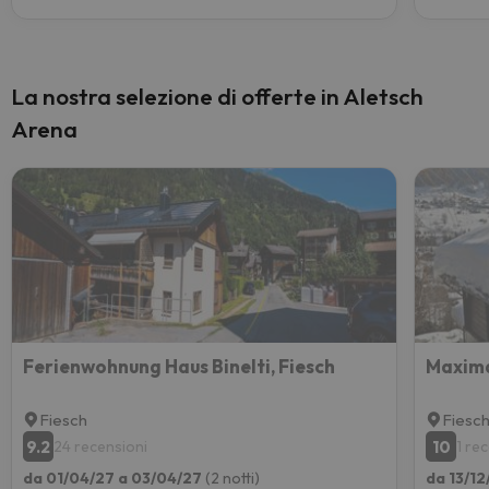
La nostra selezione di offerte in Aletsch
Arena
Ferienwohnung Haus Binelti, Fiesch
Maxim
Fiesch
Fiesc
9.2
10
24 recensioni
1 re
da 01/04/27 a 03/04/27
(2 notti)
da 13/12