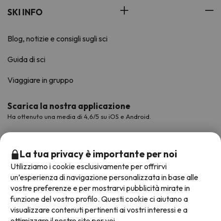
SKI INFO
Blog, notizie e consigli sugli sci
Guida di sci
Viaggiare in gruppo
Scarica la nostra applicazione
Ha ottenuto una media di 4,6/5 su iOS e Android.
La tua privacy è importante per noi
Utilizziamo i cookie esclusivamente per offrirvi
un’esperienza di navigazione personalizzata in base alle
vostre preferenze e per mostrarvi pubblicità mirate in
funzione del vostro profilo. Questi cookie ci aiutano a
visualizzare contenuti pertinenti ai vostri interessi e a
ottimizzare il nostro sito per voi.