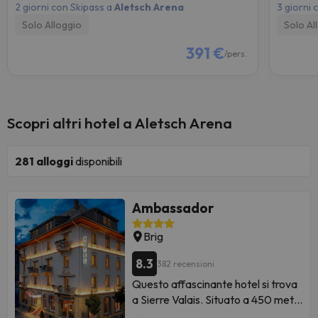
2 giorni con Skipass a
Aletsch Arena
3 giorni 
Solo Alloggio
Solo Al
391 €
/pers.
Scopri altri hotel a Aletsch Arena
281
alloggi
disponibili
Ambassador
Brig
8.3
382 recensioni
Questo affascinante hotel si trova
a Sierre Valais. Situato a 450 metri
dal centro della città, da questo