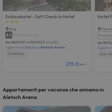
Schlosshotel - Self Check-In Hotel
Hotel 
Brig
Fiesc
8.3
2209 recensioni
Novità s
da 08/01/27 a 10/01/27
(2 notti)
da 18/12
2 giorni con Skipass a
Aletsch Arena
2 giorni 
Colazione
Solo Al
215 €
/pers.
Appartamenti per vacanze che amiamo in
Aletsch Arena