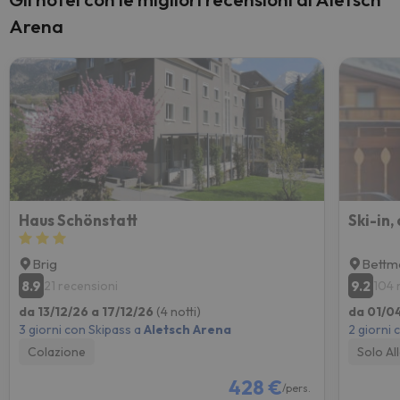
Arena
Haus Schönstatt
Brig
Bettm
8.9
9.2
21 recensioni
104 
da 13/12/26 a 17/12/26
(4 notti)
da 01/0
3 giorni con Skipass a
Aletsch Arena
2 giorni 
Colazione
Solo Al
428 €
/pers.