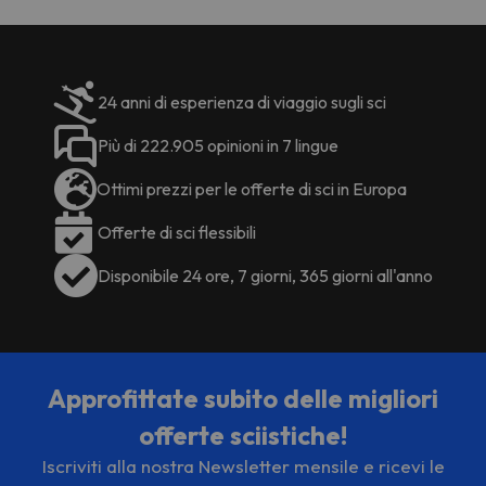
televisione con canali digitali per
intrattenerti. Il bagno privato con
vasca o doccia è fornito di articoli
da toeletta gratuiti e
24 anni di esperienza di viaggio sugli sci
asciugacapelli.
Ristorazione
Più di 222.905 opinioni in 7 lingue
Approfittate del servizio in camera
Ottimi prezzi per le offerte di sci in Europa
di questo hotel a orario limitato. La
colazione a buffet è offerta tutti i
Offerte di sci flessibili
giorni dalle 7:00 alle 10:00 a un
costo aggiuntivo.
Disponibile 24 ore, 7 giorni, 365 giorni all'anno
Servizi business e altri
Avrai quotidiani gratuiti nella hall,
lavaggio a secco o lavanderia e
Un'attenzione multilingue a tua
disposizione.
Approfittate subito delle migliori
offerte sciistiche!
Alcuni dei servizi elencati possono
Iscriviti alla nostra Newsletter mensile e ricevi le
essere considerati extra. Si prega