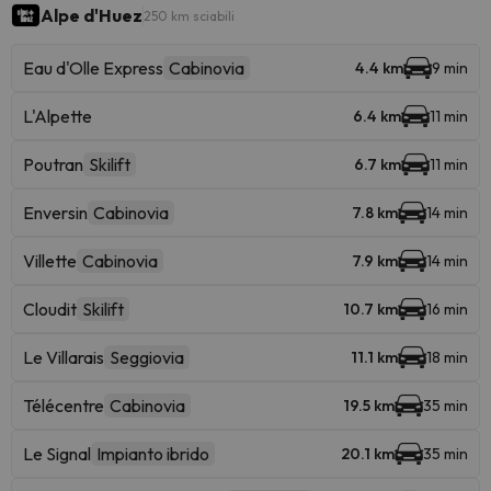
Alpe d'Huez
250 km sciabili
Eau d'Olle Express
Cabinovia
4.4 km
9 min
L'Alpette
6.4 km
11 min
Poutran
Skilift
6.7 km
11 min
Enversin
Cabinovia
7.8 km
14 min
Villette
Cabinovia
7.9 km
14 min
Cloudit
Skilift
10.7 km
16 min
Le Villarais
Seggiovia
11.1 km
18 min
Télécentre
Cabinovia
19.5 km
35 min
Le Signal
Impianto ibrido
20.1 km
35 min