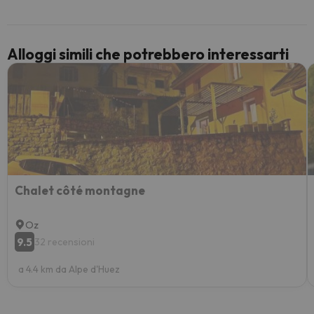
paghi 
Alloggi simili che potrebbero interessarti
Chalet côté montagne
Oz
9.5
32 recensioni
a 4.4 km da Alpe d'Huez