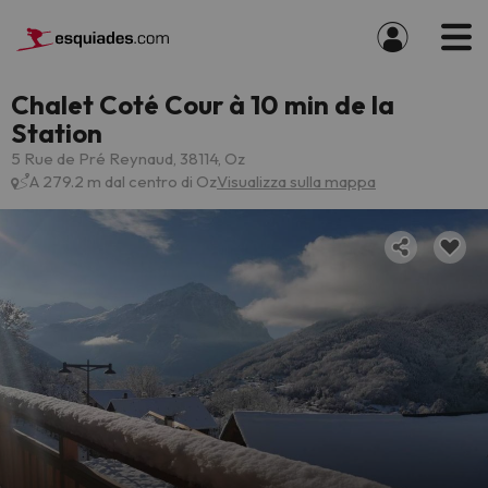
Chalet Coté Cour à 10 min de la
Station
5 Rue de Pré Reynaud, 38114, Oz
A 279.2 m dal centro di Oz
Visualizza sulla mappa