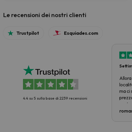
Le recensioni dei nostri clienti
Trustpilot
Esquiades.com
Setti
Allora
locali
ma ci 
prezzo
4.4 su 5 sulla base di 2239 recensioni
nostra 
econom
roman
costre
voluto
per 6 g