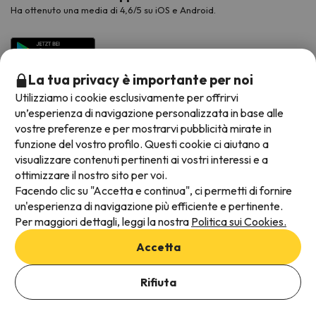
Ha ottenuto una media di 4,6/5 su iOS e Android.
La tua privacy è importante per noi
Utilizziamo i cookie esclusivamente per offrirvi
un’esperienza di navigazione personalizzata in base alle
vostre preferenze e per mostrarvi pubblicità mirate in
funzione del vostro profilo. Questi cookie ci aiutano a
visualizzare contenuti pertinenti ai vostri interessi e a
Metodi di pagamento disponibili
ottimizzare il nostro sito per voi.
Facendo clic su "Accetta e continua", ci permetti di fornire
un'esperienza di navigazione più efficiente e pertinente.
Per maggiori dettagli, leggi la nostra
Politica sui Cookies.
Termini e condizioni generali
Accetta
Protezione dei dati
Aggiungi date per verificare la disponibilità
Informativa sui cookie
Rifiuta
Seleziona Date di prenotazione
Viajes para ti S.L.U. Copyright © Esquiades.com 2002-2026