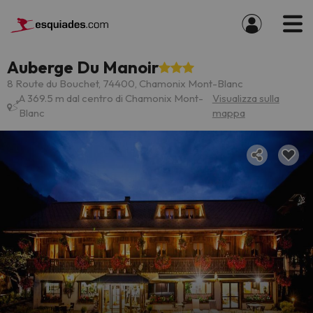
Auberge Du Manoir
8 Route du Bouchet, 74400, Chamonix Mont-Blanc
A 369.5 m dal centro di Chamonix Mont-
Visualizza sulla
Blanc
mappa