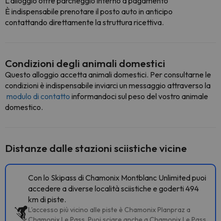
L'alloggio offre parcheggio interno a pagamento
È indispensabile prenotare il posto auto in anticipo
contattando direttamente la struttura ricettiva.
Condizioni degli animali domestici
Questo alloggio accetta animali domestici. Per consultarne le
condizioni è indispensabile inviarci un messaggio attraverso la
modulo di contatto
informandoci sul peso del vostro animale
domestico.
Distanze dalle stazioni sciistiche vicine
Con lo Skipass di Chamonix Montblanc Unlimited puoi
accedere a diverse località sciistiche e goderti 494
km di piste.
L'accesso più vicino alle piste è Chamonix Planpraz a
Chamonix Le Pass. Puoi sciare anche a Chamonix Le Pass,