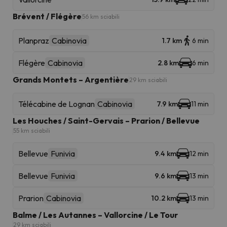
Brévent / Flégère
56 km sciabili
Planpraz
Cabinovia
1.7 km
6 min
Flégère
Cabinovia
2.8 km
6 min
Grands Montets – Argentière
29 km sciabili
Télécabine de Lognan
Cabinovia
7.9 km
11 min
Les Houches / Saint-Gervais – Prarion / Bellevue
55 km sciabili
Bellevue
Funivia
9.4 km
12 min
Bellevue
Funivia
9.6 km
13 min
Prarion
Cabinovia
10.2 km
13 min
Balme / Les Autannes – Vallorcine / Le Tour
29 km sciabili