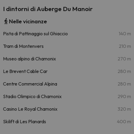
I dintorni di Auberge Du Manoir
Nelle vicinanze
Pista di Pattinaggio sul Ghiaccio
140 m
Tram di Montenvers
210 m
Museo alpino di Chamonix
270 m
Le Brevent Cable Car
280 m
Centre Commercial Alpina
280 m
Stadio Olimpico di Chamonix
290 m
Casino Le Royal Chamonix
320 m
Skilift di Les Planards
400 m