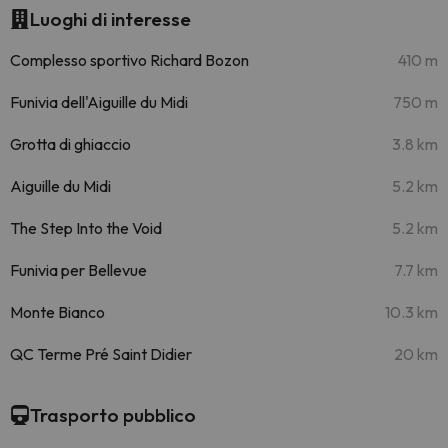
Luoghi di interesse
Complesso sportivo Richard Bozon
410 m
Funivia dell'Aiguille du Midi
750 m
Grotta di ghiaccio
3.8 km
Aiguille du Midi
5.2 km
The Step Into the Void
5.2 km
Funivia per Bellevue
7.7 km
Monte Bianco
10.3 km
QC Terme Pré Saint Didier
20 km
Trasporto pubblico