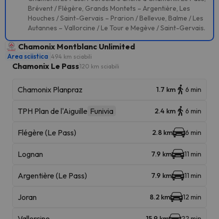
Brévent / Flégère, Grands Montets – Argentière, Les
Houches / Saint-Gervais – Prarion / Bellevue, Balme / Les
Autannes – Vallorcine / Le Tour e Megève / Saint-Gervais.
Chamonix Montblanc Unlimited
Area sciistica
494 km sciabili
Chamonix Le Pass
120 km sciabili
Chamonix Planpraz
1.7 km
6 min
TPH Plan de l'Aiguille
Funivia
2.4 km
6 min
Flégère (Le Pass)
2.8 km
6 min
Lognan
7.9 km
11 min
Argentière (Le Pass)
7.9 km
11 min
Joran
8.2 km
12 min
Vallorcine
15.9 km
22 min