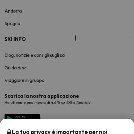
Andorra
Spagna
SKI INFO
Blog, notizie e consigli sugli sci
Guida di sci
Viaggiare in gruppo
Scarica la nostra applicazione
Ha ottenuto una media di 4,6/5 su iOS e Android.
La tua privacy è importante per noi