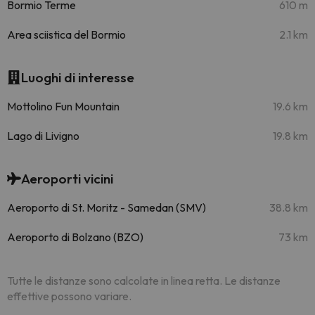
Bormio Terme
610 m
Area sciistica del Bormio
2.1 km
Luoghi di interesse
Mottolino Fun Mountain
19.6 km
Lago di Livigno
19.8 km
Aeroporti vicini
Aeroporto di St. Moritz - Samedan (SMV)
38.8 km
Aeroporto di Bolzano (BZO)
73 km
Tutte le distanze sono calcolate in linea retta. Le distanze
effettive possono variare.