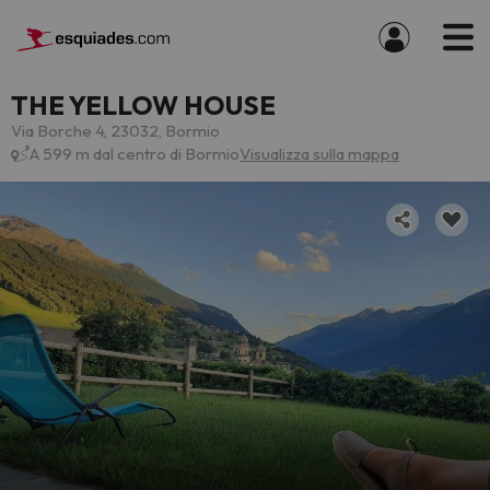
THE YELLOW HOUSE
Via Borche 4, 23032, Bormio
A 599 m dal centro di Bormio
Visualizza sulla mappa