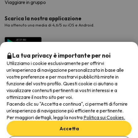
Viaggiare in gruppo
Scarica la nostra applicazione
Ha ottenuto una media di 4,6/5 su iOS e Android.
La tua privacy è importante per noi
Utilizziamo i cookie esclusivamente per offrirvi
un’esperienza di navigazione personalizzata in base alle
vostre preferenze e per mostrarvi pubblicità mirate in
funzione del vostro profilo. Questi cookie ci aiutano a
visualizzare contenuti pertinenti ai vostri interessi e a
Metodi di pagamento disponibili
ottimizzare il nostro sito per voi.
Facendo clic su "Accetta e continua", ci permetti di fornire
un'esperienza di navigazione più efficiente e pertinente.
Per maggiori dettagli, leggi la nostra
Politica sui Cookies.
Termini e condizioni generali
Accetta
Protezione dei dati