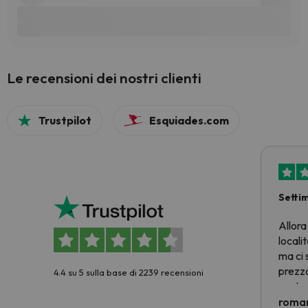
Le recensioni dei nostri clienti
Trustpilot
Esquiades.com
Setti
Allora
locali
ma ci 
prezzo
4.4 su 5 sulla base di 2239 recensioni
nostra 
econom
roman