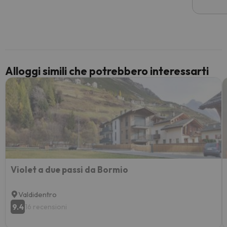
costre
voluto
per 6 g
paghi 
Alloggi simili che potrebbero interessarti
Violet a due passi da Bormio
Valdidentro
9.4
16 recensioni