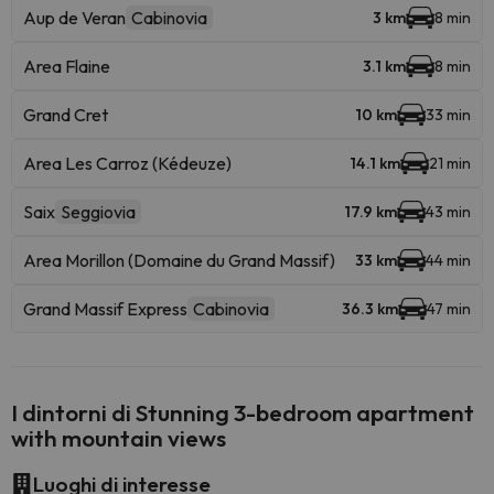
Aup de Veran
Cabinovia
3 km
8 min
Area Flaine
3.1 km
8 min
Grand Cret
10 km
33 min
Area Les Carroz (Kédeuze)
14.1 km
21 min
Saix
Seggiovia
17.9 km
43 min
Area Morillon (Domaine du Grand Massif)
33 km
44 min
Grand Massif Express
Cabinovia
36.3 km
47 min
I dintorni di Stunning 3-bedroom apartment
with mountain views
Luoghi di interesse