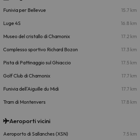
Funivia per Bellevue
15.7 km
Luge 4S
16.8 km
Museo del cristallo di Chamonix
17.2 km
Complesso sportivo Richard Bozon
17.3 km
Pista di Pattinaggio sul Ghiaccio
17.5 km
Golf Club di Chamonix
17.7 km
Funivia dell'Aiguille du Midi
17.7 km
Tram di Montenvers
17.8 km
Aeroporti vicini
Aeroporto di Sallanches (XSN)
7.5 km