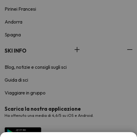
Pirinei Francesi
Andorra
Spagna
SKI INFO
Blog, notizie e consigli sugli sci
Guida di sci
Viaggiare in gruppo
Scarica la nostra applicazione
Ha ottenuto una media di 4,6/5 su iOS e Android.