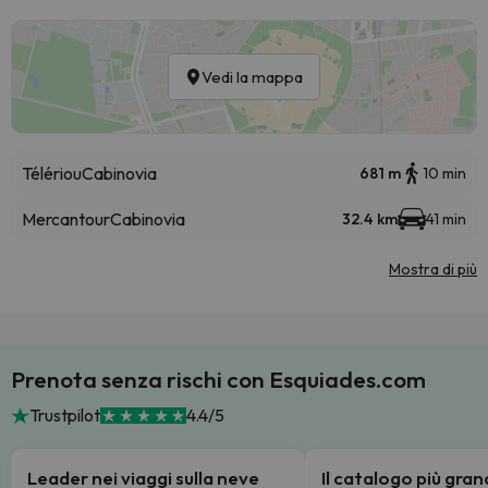
Vedi la mappa
Télériou
Cabinovia
681 m
10 min
Mercantour
Cabinovia
32.4 km
41 min
Mostra di più
Prenota senza rischi con Esquiades.com
Trustpilot
4.4/5
Leader nei viaggi sulla neve
Il catalogo più gra