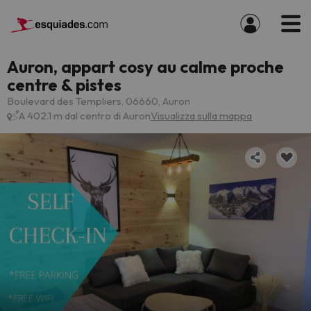
Auron, appart cosy au calme proche
centre & pistes
Boulevard des Templiers, 06660, Auron
A 402.1 m dal centro di Auron
Visualizza sulla mappa