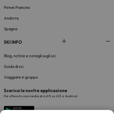
Pirinei Francesi
Andorra
Spagna
SKI INFO
Blog, notizie e consigli sugli sci
Guida di sci
Viaggiare in gruppo
Scarica la nostra applicazione
Ha ottenuto una media di 4,6/5 su iOS e Android.