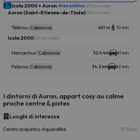
Isola 2000 + Auron
Area sciistica
255 km sciabili
Auron (Saint-Etienne-de-Tinée)
135 km sciabili
Télériou
Cabinovia
681 m
10 min
Isola 2000
120 km sciabili
Mercantour
Cabinovia
32.4 km
41 min
Pelevos
Cabinovia
34.2 km
42 min
I dintorni di Auron, appart cosy au calme
proche centre & pistes
Luoghi di interesse
Centro acquatico Aquavallée
10.5 km