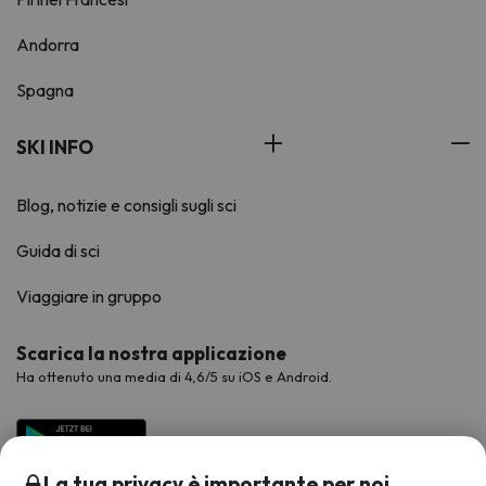
Andorra
Spagna
SKI INFO
Blog, notizie e consigli sugli sci
Guida di sci
Viaggiare in gruppo
Scarica la nostra applicazione
Ha ottenuto una media di 4,6/5 su iOS e Android.
La tua privacy è importante per noi