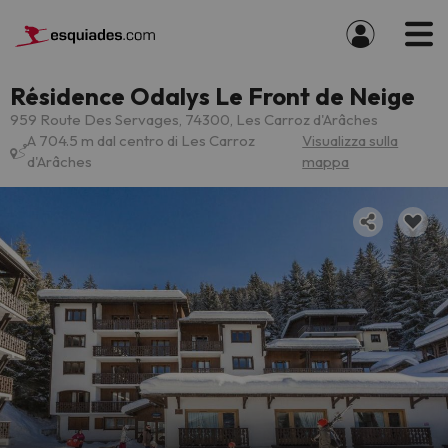
Résidence Odalys Le Front de Neige
959 Route Des Servages, 74300, Les Carroz d'Arâches
A 704.5 m dal centro di Les Carroz
Visualizza sulla
d'Arâches
mappa