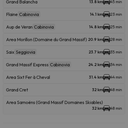
Grand Balancha
13.8 km
45 min
Flaine
Cabinovia
14.1 km
23 min
Aup de Veran
Cabinovia
14.8 km
25 min
Area Morillon (Domaine du Grand Massif)
20.9 km
28 min
Saix
Seggiovia
23.7 km
35 min
Grand Massif Express
Cabinovia
24.2 km
34 min
Area Sixt Fer à Cheval
31.4 km
44 min
Grand Cret
32 km
48 min
Area Samoëns (Grand Massif Domaines Skiables)
32 km
48 min