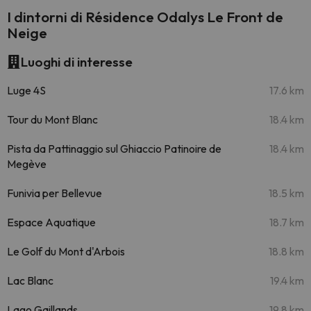
I dintorni di Résidence Odalys Le Front de
Neige
Luoghi di interesse
Luge 4S
17.6 km
Tour du Mont Blanc
18.4 km
Pista da Pattinaggio sul Ghiaccio Patinoire de
18.4 km
Megève
Funivia per Bellevue
18.5 km
Espace Aquatique
18.7 km
Le Golf du Mont d'Arbois
18.8 km
Lac Blanc
19.4 km
Lago Gaillands
19.8 km