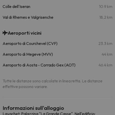
Colle dell'Iseran
10.9 km
Val di Rhemes e Valgrisenche
18.2 km
Aeroporti vicini
Aeroporto di Courchevel (CVF)
23.3 km
Aeroporto di Megeve (MVV)
44 km
Aeroporto di Aosta - Corrado Gex (AOT)
46.4 km
Tutte le distanze sono calcolate in linea retta. Le distanze
effettive possono variare.
Informazioni sull'alloggio
Lavachet: Palazzina "La Grande Casse". Nell'edificio: