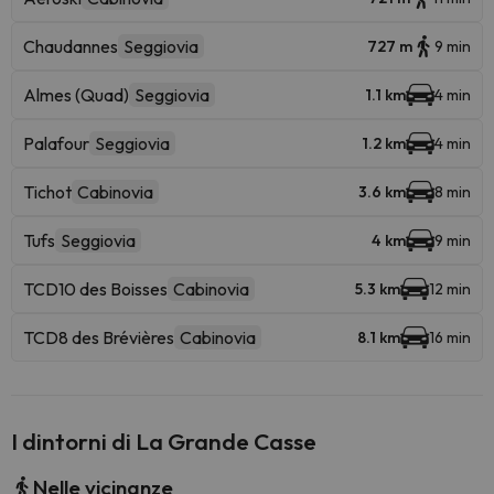
Chaudannes
Seggiovia
727 m
9 min
Almes (Quad)
Seggiovia
1.1 km
4 min
Palafour
Seggiovia
1.2 km
4 min
Tichot
Cabinovia
3.6 km
8 min
Tufs
Seggiovia
4 km
9 min
TCD10 des Boisses
Cabinovia
5.3 km
12 min
TCD8 des Brévières
Cabinovia
8.1 km
16 min
I dintorni di La Grande Casse
Nelle vicinanze