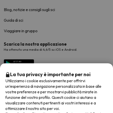
Blog, notizie e consigli sugli sci
Guida di sci
Viaggiare in gruppo
Scarica la nostra applicazione
Ha ottenuto una media di 4,6/5 su iOS e Android.
La tua privacy è importante per noi
Utilizziamo i cookie esclusivamente per offrirvi
un’esperienza di navigazione personalizzata in base alle
vostre preferenze e per mostrarvi pubblicità mirate in
funzione del vostro profilo. Questi cookie ci aiutano a
visualizzare contenuti pertinenti ai vostri interessi e a
Metodi di pagamento disponibili
ottimizzare il nostro sito per voi.