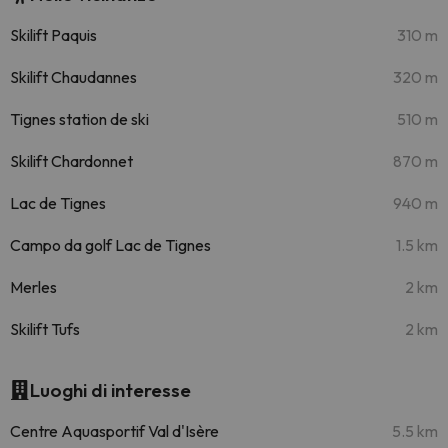
Skilift Paquis
310 m
Skilift Chaudannes
320 m
Tignes station de ski
510 m
Skilift Chardonnet
870 m
Lac de Tignes
940 m
Campo da golf Lac de Tignes
1.5 km
Merles
2 km
Skilift Tufs
2 km
Luoghi di interesse
Centre Aquasportif Val d'Isère
5.5 km