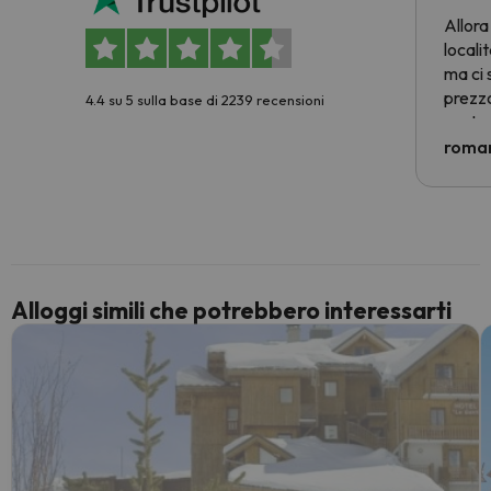
Allora
locali
ma ci 
prezzo
4.4 su 5 sulla base di 2239 recensioni
nostra 
econom
roman
costre
voluto
per 6 g
paghi 
Alloggi simili che potrebbero interessarti