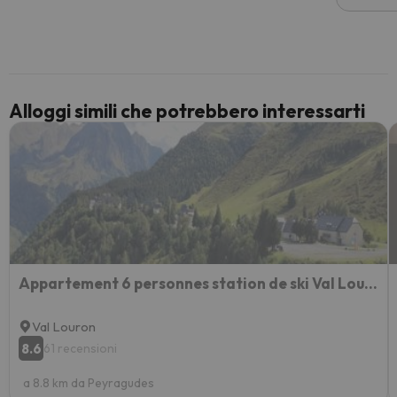
voluto
per 6 g
paghi 
Alloggi simili che potrebbero interessarti
Appartement 6 personnes station de ski Val Louron
Val Louron
8.6
61 recensioni
a 8.8 km da Peyragudes