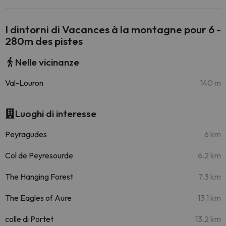
I dintorni di Vacances à la montagne pour 6 -
280m des pistes
Nelle vicinanze
Val-Louron
140 m
Luoghi di interesse
Peyragudes
6 km
Col de Peyresourde
6.2 km
The Hanging Forest
7.3 km
The Eagles of Aure
13.1 km
colle di Portet
13.2 km