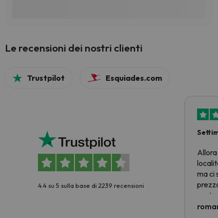
Le recensioni dei nostri clienti
Trustpilot
Esquiades.com
Setti
Allora
locali
ma ci 
prezzo
4.4 su 5 sulla base di 2239 recensioni
nostra 
econom
roman
costre