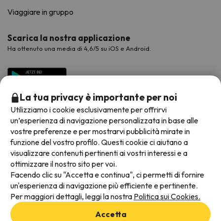
Viaggiare in gruppo
Scarica la nostra applicazione
Ha ottenuto una media di 4,6/5 su iOS e Android.
La tua privacy è importante per noi
Utilizziamo i cookie esclusivamente per offrirvi
un’esperienza di navigazione personalizzata in base alle
vostre preferenze e per mostrarvi pubblicità mirate in
funzione del vostro profilo. Questi cookie ci aiutano a
visualizzare contenuti pertinenti ai vostri interessi e a
Metodi di pagamento disponibili
ottimizzare il nostro sito per voi.
Facendo clic su "Accetta e continua", ci permetti di fornire
un'esperienza di navigazione più efficiente e pertinente.
Per maggiori dettagli, leggi la nostra
Politica sui Cookies.
Termini e condizioni generali
Accetta