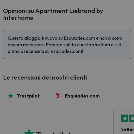
Opinioni su Apartment Liebrand by
Interhome
Questo alloggio è nuovo su Esquiades.com e non ci sono
ancora recensioni. Prenota subito questa struttura e sii il
primo a recensirla su Esquiades.com!
Le recensioni dei nostri clienti
Trustpilot
Esquiades.com
Setti