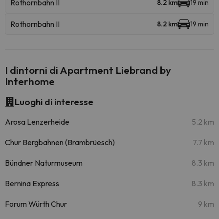
Rothornbahn II
8.2 km
19 min
Rothornbahn II
8.2 km
19 min
I dintorni di Apartment Liebrand by
Interhome
Luoghi di interesse
Arosa Lenzerheide
5.2 km
Chur Bergbahnen (Brambrüesch)
7.7 km
Bündner Naturmuseum
8.3 km
Bernina Express
8.3 km
Forum Würth Chur
9 km