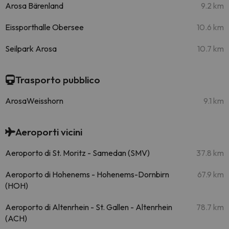
Arosa Bärenland
9.2 km
Eissporthalle Obersee
10.6 km
Seilpark Arosa
10.7 km
Trasporto pubblico
ArosaWeisshorn
9.1 km
Aeroporti vicini
Aeroporto di St. Moritz - Samedan (SMV)
37.8 km
Aeroporto di Hohenems - Hohenems-Dornbirn
67.9 km
(HOH)
Aeroporto di Altenrhein - St. Gallen - Altenrhein
78.7 km
(ACH)