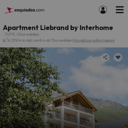
Apartment Liebrand by Interhome
, 7075, Churwalden
A 129.4 m dal centro di Churwalden
Visualizza sulla mappa