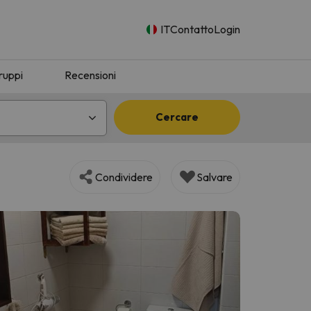
IT
Contatto
Login
ruppi
Recensioni
Cercare
Condividere
Salvare