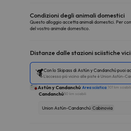
Condizioni degli animali domestici
Questo alloggio accetta animali domestici. Per cons
del vostro animale domestico.
Distanze dalle stazioni sciistiche vic
Con lo Skipass di Astún y Candanchú puoi acce
L'accesso più vicino alle piste è Union Astún-
Astún y Candanchú
Area sciistica
101 km sciabili
Candanchú
50 km sciabili
Union Astún-Candanchú
Cabinovia