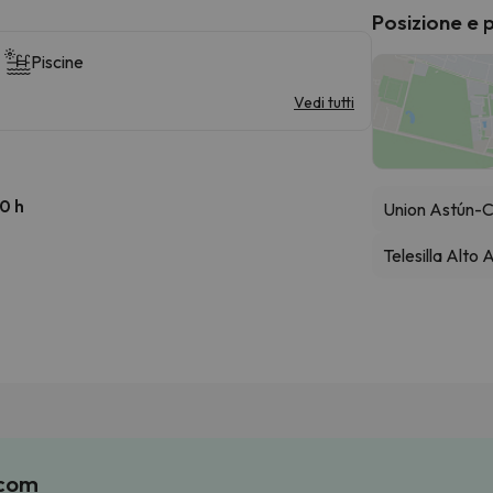
Posizione e 
Piscine
Vedi tutti
00 h
Union Astún-
Telesilla Alto
.com