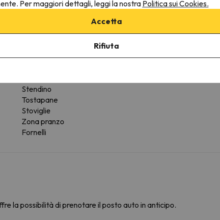
nente. Per maggiori dettagli, leggi la nostra
Politica sui Cookies.
Altri servizi
Accetta
Gli asciugamani sono disponibili
Rifiuta
Lavatrice
Forno
Frigo
Cafetière
Stendino
Tostapane
Stoviglie
Zona pranzo
Fornelli
fre la possibilità di prenotare il posto auto in anticipo.