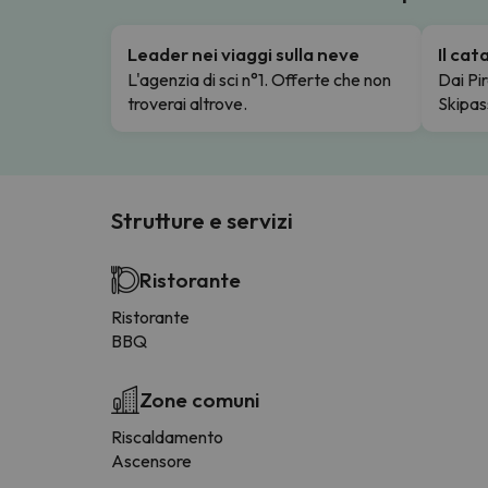
Leader nei viaggi sulla neve
Il ca
L'agenzia di sci n°1. Offerte che non
Dai Pir
troverai altrove.
Skipas
Strutture e servizi
Ristorante
Ristorante
BBQ
Zone comuni
Riscaldamento
Ascensore