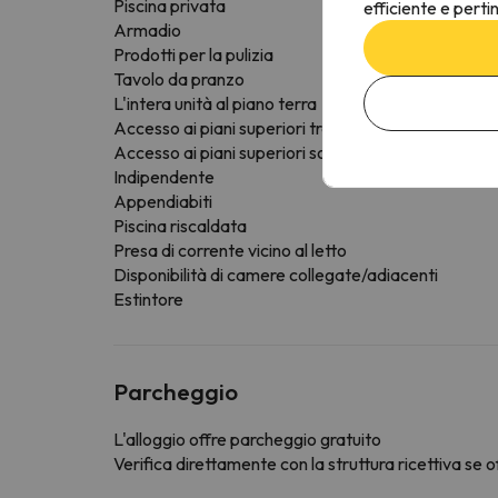
Piscina privata
efficiente e perti
Armadio
Prodotti per la pulizia
Tavolo da pranzo
L'intera unità al piano terra
Accesso ai piani superiori tramite ascensore
Accesso ai piani superiori solo tramite scale
Indipendente
Appendiabiti
Piscina riscaldata
Presa di corrente vicino al letto
Disponibilità di camere collegate/adiacenti
Estintore
Parcheggio
L'alloggio offre parcheggio gratuito
Verifica direttamente con la struttura ricettiva se of