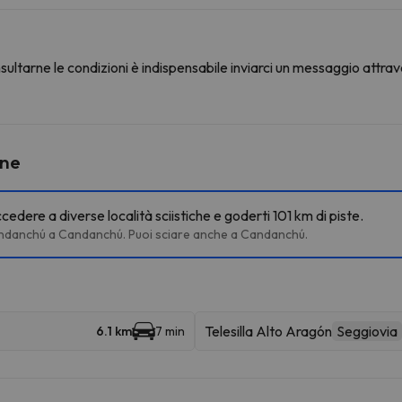
ultarne le condizioni è indispensabile inviarci un messaggio attrav
ine
dere a diverse località sciistiche e goderti 101 km di piste.
Candanchú a Candanchú. Puoi sciare anche a Candanchú.
Telesilla Alto Aragón
Seggiovia
6.1 km
7 min