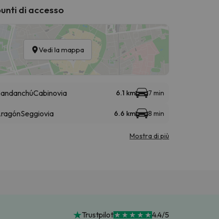
punti di accesso
Vedi la mappa
Candanchú
Cabinovia
6.1 km
7 min
 Aragón
Seggiovia
6.6 km
8 min
Mostra di più
Trustpilot
4.4/5