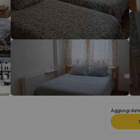
la strada. Non appena troverà la bussola, tornerà.
Aggiungi date 