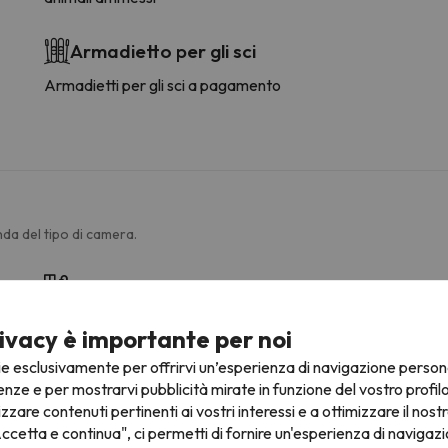
Armadietto per gli sci
Armadietti per gli sci a pagamento
da del tipo di camera.
Bagno
Vasca da bagno
ivacy è importante per noi
Doccia
Douche ou baignoire
ie esclusivamente per offrirvi un’esperienza di navigazione person
Bagno privato
enze e per mostrarvi pubblicità mirate in funzione del vostro profil
Bidet
izzare contenuti pertinenti ai vostri interessi e a ottimizzare il nostr
Carta igienica
ccetta e continua", ci permetti di fornire un'esperienza di navigazi