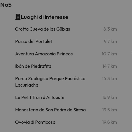
 No5
Luoghi di interesse
m
Grotta Cueva de las Güixas
8.3 km
m
Passo del Portalet
9.7 km
m
Aventura Amazonia Pirineos
10.7 km
m
Ibón de Piedrafita
14.7 km
m
Parco Zoologico Parque Faunístico
16.3 km
Lacuniacha
Le Petit Train d'Artouste
16.9 km
Monasterio de San Pedro de Siresa
19.5 km
Ovovia di Panticosa
19.8 km