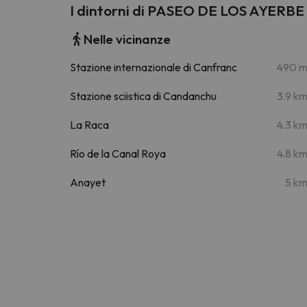
I dintorni di PASEO DE LOS AYERBE
Nelle vicinanze
Stazione internazionale di Canfranc
490 
Stazione sciistica di Candanchu
3.9 k
La Raca
4.3 k
Río de la Canal Roya
4.8 k
Anayet
5 k