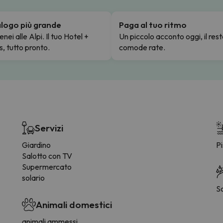
talogo più grande
Paga al tuo ritmo
enei alle Alpi. Il tuo Hotel +
Un piccolo acconto oggi, il rest
s, tutto pronto.
comode rate.
Servizi
Giardino
Pi
Salotto con TV
Supermercato
solario
S
Animali domestici
animali ammessi