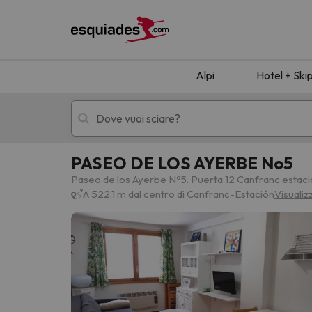
Alpi
Hotel + Ski
PASEO DE LOS AYERBE No5
Hotel + skipass
Hotel di montagn
Paseo de los Ayerbe Nº5. Puerta 12 Canfranc estac
A 522.1 m dal centro di Canfranc-Estación
Visualiz
Ops, non abbiamo trovato alcun risultato corr