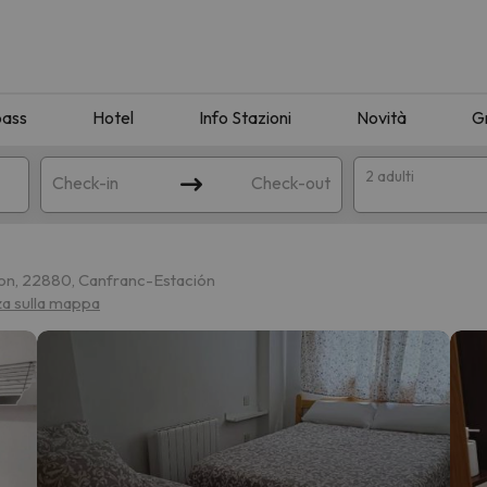
pass
Hotel
Info Stazioni
Novità
G
2 adulti
Check-in
Check-out
a
ion, 22880, Canfranc-Estación
za sulla mappa
ispondente alla sua ricerca. Provare a modificare la destinazione.