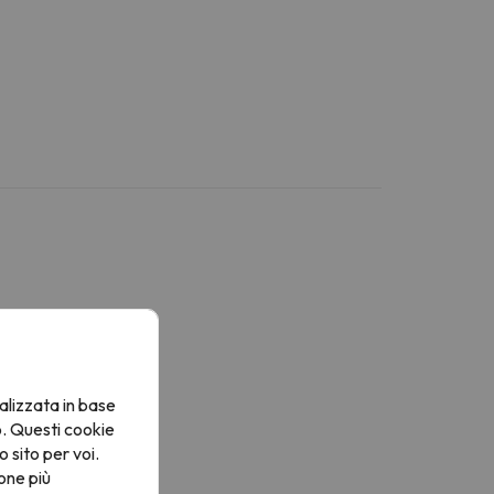
alizzata in base
o. Questi cookie
o sito per voi.
one più