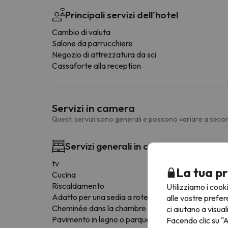
Principali servizi dell'hotel
Cambio di valuta
Salone da parrucchiere
Negozio di attrezzatura da sci
Cassaforte alla reception
Servizi in camera
Questi servizi sono generali e possono variare a secon
Servizi generali in camera
tv
La tua pr
Cucina
Riscaldamento
Utilizziamo i cook
Adatto per una sedia a rotelle
alle vostre prefer
Cheminée dans la chambre
ci aiutano a visual
Pavimento in legno o parquet
Facendo clic su "A