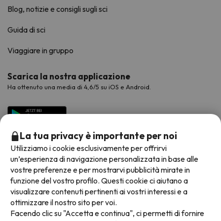
Blog, notizie e consigli sugli sci
Guida di sci
Viaggiare in gruppo
Scarica la nostra applicazione
Ha ottenuto una media di 4,6/5 su iOS e Android.
La tua privacy è importante per noi
Utilizziamo i cookie esclusivamente per offrirvi
un’esperienza di navigazione personalizzata in base alle
vostre preferenze e per mostrarvi pubblicità mirate in
funzione del vostro profilo. Questi cookie ci aiutano a
visualizzare contenuti pertinenti ai vostri interessi e a
Metodi di pagamento disponibili
ottimizzare il nostro sito per voi.
Facendo clic su "Accetta e continua", ci permetti di fornire