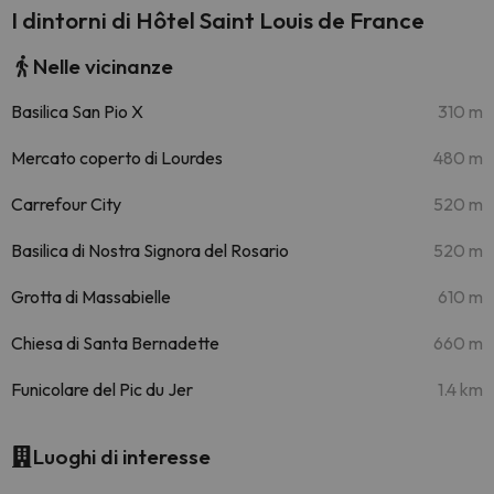
I dintorni di Hôtel Saint Louis de France
Nelle vicinanze
Basilica San Pio X
310 m
Mercato coperto di Lourdes
480 m
Carrefour City
520 m
Basilica di Nostra Signora del Rosario
520 m
Grotta di Massabielle
610 m
Chiesa di Santa Bernadette
660 m
Funicolare del Pic du Jer
1.4 km
Luoghi di interesse