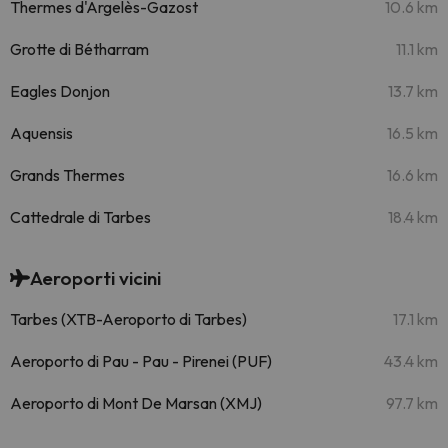
Thermes d'Argelès-Gazost
10.6 km
Grotte di Bétharram
11.1 km
Eagles Donjon
13.7 km
Aquensis
16.5 km
Grands Thermes
16.6 km
Cattedrale di Tarbes
18.4 km
Aeroporti vicini
Tarbes (XTB-Aeroporto di Tarbes)
17.1 km
Aeroporto di Pau - Pau - Pirenei (PUF)
43.4 km
Aeroporto di Mont De Marsan (XMJ)
97.7 km