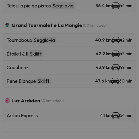
Telesilla pie de pistas
Seggiovia
36.4 km
44 min
Grand Tourmalet e La Mongie
100 km sciabili
Tournaboup
Seggiovia
40.9 km
42 min
Ètoile I & II
Skilift
42.2 km
45 min
Caoubere
43.9 km
49 min
Pene Blanque
Skilift
47.6 km
60 min
Luz Ardiden
60 km sciabili
Aulian Express
41 km
54 min