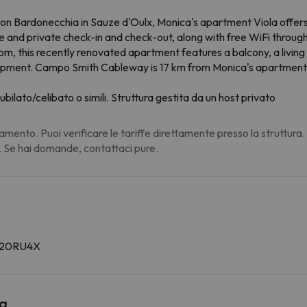
tion Bardonecchia in Sauze d'Oulx, Monica's apartment Viola off
ace and private check-in and check-out, along with free WiFi throu
om, this recently renovated apartment features a balcony, a living
uipment. Campo Smith Cableway is 17 km from Monica's apartment V
ubilato/celibato o simili. Struttura gestita da un host privato
amento. Puoi verificare le tariffe direttamente presso la struttura
. Se hai domande, contattaci pure.
2B20RU4X
la