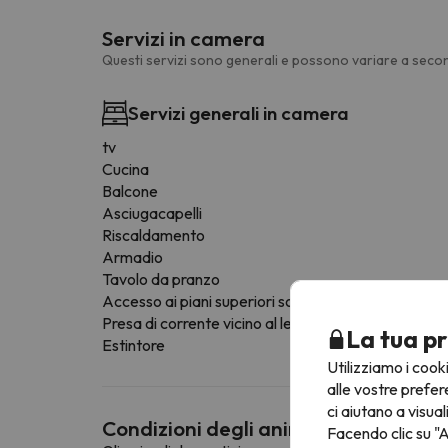
Servizi in camera
Questi servizi sono generali e possono variare a secon
Servizi generali in camera
tv
Cucina
Balcone
Asciugacapelli
Riscaldamento
Armadio
Tavolo da pranzo
Accesso ai piani superiori solo tramite scale
Presa di corrente vicino al letto
La tua pr
Estintore
Utilizziamo i cook
alle vostre prefer
ci aiutano a visual
Condizioni degli animali domestici
Facendo clic su "A