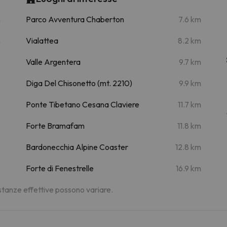
m
Parco Avventura Chaberton
7.6 km
m
Vialattea
8.2 km
Valle Argentera
9.7 km
Diga Del Chisonetto (mt. 2210)
9.9 km
Ponte Tibetano Cesana Claviere
11.7 km
Forte Bramafam
11.8 km
Bardonecchia Alpine Coaster
12.8 km
Forte di Fenestrelle
16.9 km
distanze effettive possono variare.