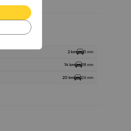
2 km
5 min
14 km
18 min
20 km
26 min