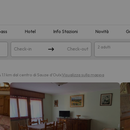
pass
Hotel
Info Stazioni
Novità
G
2 adulti
Check-in
Check-out
a
A 1.1 km dal centro di Sauze d'Oulx
Visualizza sulla mappa
ispondente alla sua ricerca. Provare a modificare la destinazione.