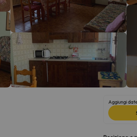
la strada. Non appena troverà la bussola, tornerà.
Aggiungi date 
Posizione e 