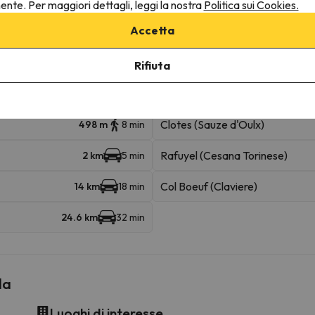
ruttura.
nente. Per maggiori dettagli, leggi la nostra
Politica sui Cookies.
Accetta
ine
Rifiuta
sciabili
Clotes (Sauze d'Oulx)
498 m
8 min
Rafuyel (Cesana Torinese)
2 km
5 min
Col Boeuf (Claviere)
14 km
18 min
24.6 km
32 min
la
Luoghi di interesse