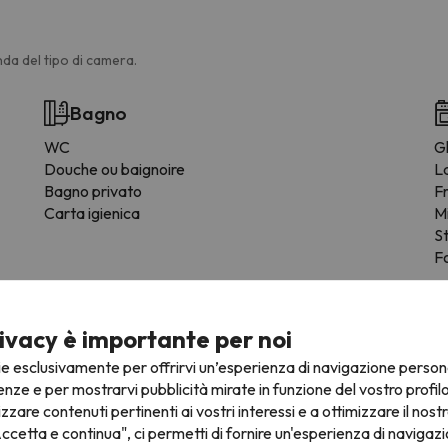
da del tipo di camera.
Bagno
WC
Gl
Douche ou baignoire
L
Bagno privato
F
Carta igienica
M
St
Fo
ivacy è importante per noi
ie esclusivamente per offrirvi un’esperienza di navigazione person
enze e per mostrarvi pubblicità mirate in funzione del vostro profil
izzare contenuti pertinenti ai vostri interessi e a ottimizzare il nostr
ccetta e continua", ci permetti di fornire un'esperienza di navigazi