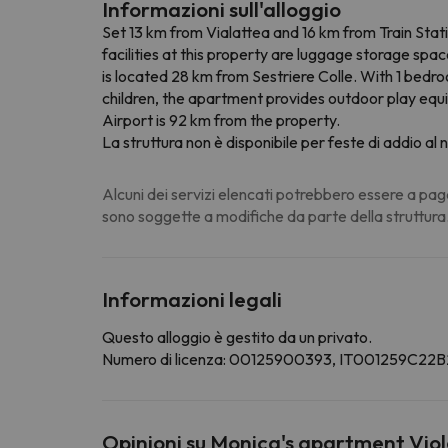
Informazioni sull'alloggio
Set 13 km from Vialattea and 16 km from Train Sta
facilities at this property are luggage storage sp
is located 28 km from Sestriere Colle. With 1 bedro
children, the apartment provides outdoor play eq
Airport is 92 km from the property.
La struttura non è disponibile per feste di addio al n
Alcuni dei servizi elencati potrebbero essere a pag
sono soggette a modifiche da parte della struttura
Informazioni legali
Questo alloggio è gestito da un privato.
Numero di licenza: 00125900393, IT001259C2
Opinioni su Monica's apartment Vio