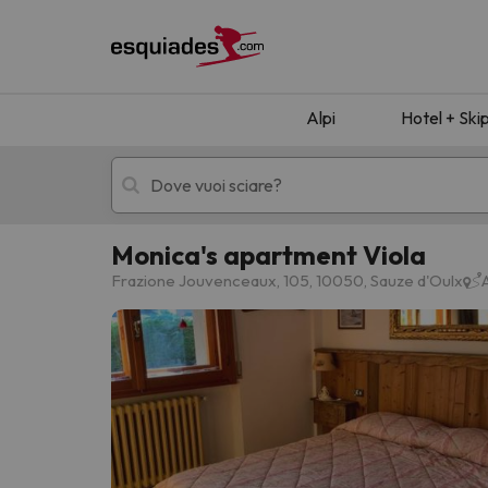
Alpi
Hotel + Ski
Monica's apartment Viola
Hotel + skipass
Hotel di montagn
Frazione Jouvenceaux, 105, 10050, Sauze d'Oulx
Ops, non abbiamo trovato alcun risultato corr