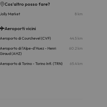
Cos'altro posso fare?
Jolly Market
8 km
Aeroporti vicini
Aeroporto di Courchevel (CVF)
44.5 km
Aeroporto di l'Alpe-d'Huez - Henri
60.2 km
Giraud (AHZ)
Aeroporto di Torino - Torino Intl. (TRN)
65.4 km