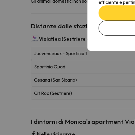
Gli animali domestici non sono ammessi in questa st
efficiente e perti
Distanze dalle stazioni sciistiche vic
Vialattea (Sestriere - Sauze d'Oulx)
400 km 
Jouvenceaux - Sportinia 1
Sportinia Quad
Cesana (San Sicario)
Cit Roc (Sestriere)
I dintorni di Monica's apartment Vio
Nelle vicinanze