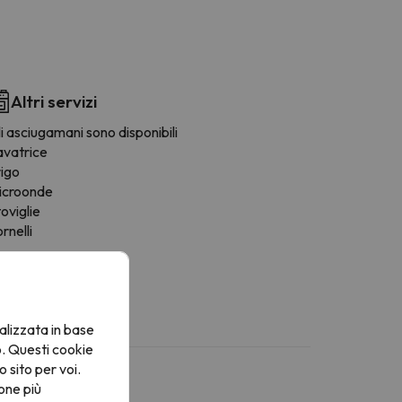
Altri servizi
i asciugamani sono disponibili
avatrice
rigo
icroonde
oviglie
rnelli
alizzata in base
o. Questi cookie
o sito per voi.
one più