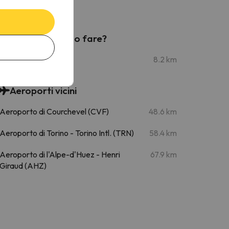
Cos'altro posso fare?
Jolly Market
8.2 km
Aeroporti vicini
Aeroporto di Courchevel (CVF)
48.6 km
Aeroporto di Torino - Torino Intl. (TRN)
58.4 km
Aeroporto di l'Alpe-d'Huez - Henri
67.9 km
Giraud (AHZ)