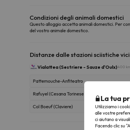
Condizioni degli animali domestici
Questo alloggio accetta animali domestici. Per cons
del vostro animale domestico.
Distanze dalle stazioni sciistiche vic
Vialattea (Sestriere - Sauze d'Oulx)
400 km 
Pattemouche-Anfiteatro
Rafuyel (Cesana Torinese)
La tua pr
Utilizziamo i cook
Col Boeuf (Claviere)
alle vostre prefer
ci aiutano a visual
Facendo clic su "A