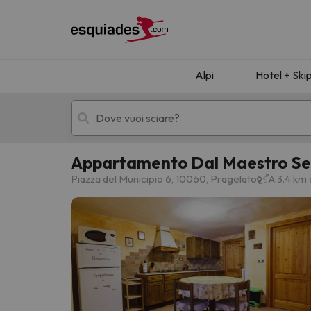
Alpi
Hotel + Ski
Appartamento Dal Maestro Se
Hotel + skipass
Hotel di montagn
Piazza del Municipio 6, 10060, Pragelato
A 3.4 km 
Ops, non abbiamo trovato alcun risultato corr