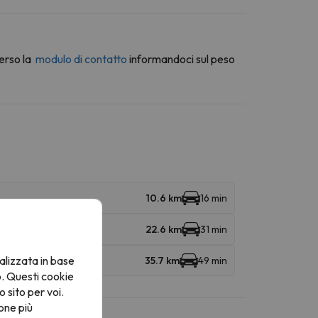
erso la
modulo di contatto
informandoci sul peso
10.6 km
16 min
22.6 km
31 min
alizzata in base
35.7 km
49 min
o. Questi cookie
o sito per voi.
one più