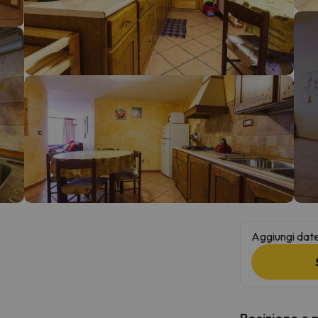
la strada. Non appena troverà la bussola, tornerà.
Aggiungi date 
Posizione e 