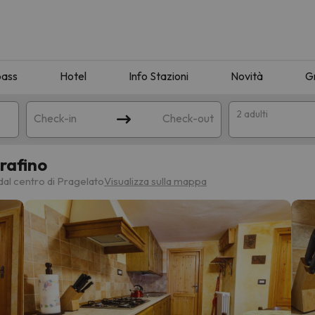
pass
Hotel
Info Stazioni
Novità
G
2 adulti
Check-in
Check-out
rafino
a
dal centro di Pragelato
Visualizza sulla mappa
ispondente alla sua ricerca. Provare a modificare la destinazione.