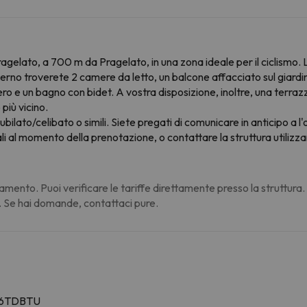
gelato, a 700 m da Pragelato, in una zona ideale per il ciclismo. L
nterno troverete 2 camere da letto, un balcone affacciato sul giard
ero e un bagno con bidet. A vostra disposizione, inoltre, una terr
più vicino.
ubilato/celibato o simili. Siete pregati di comunicare in anticipo a l'
 al momento della prenotazione, o contattare la struttura utilizzan
amento. Puoi verificare le tariffe direttamente presso la struttura
. Se hai domande, contattaci pure.
BH6TDBTU