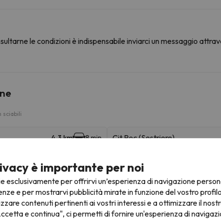
ultarne le condizioni è indispensabile inviarci un messaggio attrav
ine
sciabili
Cit Roc (Sestriere)
4.3 km
8 min
Cesana (San Sicario)
22.5 km
31 min
ivacy è importante per noi
ie esclusivamente per offrirvi un’esperienza di navigazione person
Clotes (Sauze d'Oulx)
29.1 km
41 min
enze e per mostrarvi pubblicità mirate in funzione del vostro profil
izzare contenuti pertinenti ai vostri interessi e a ottimizzare il nostr
ccetta e continua", ci permetti di fornire un'esperienza di navigazi