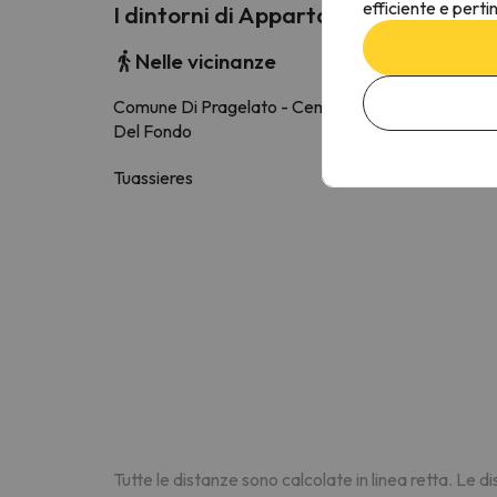
efficiente e perti
I dintorni di Appartamento Dal Mae
Nelle vicinanze
Comune Di Pragelato - Centro Olimpico
3.6 k
Del Fondo
Tuassieres
4 k
Tutte le distanze sono calcolate in linea retta. Le 