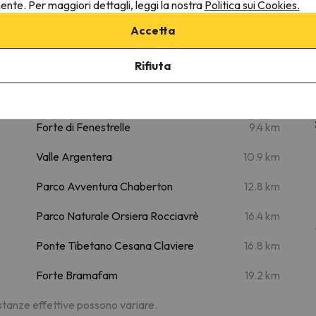
nente. Per maggiori dettagli, leggi la nostra
Politica sui Cookies.
stro Serafino
Accetta
Luoghi di interesse
Rifiuta
m
Diga Del Chisonetto (mt. 2210)
8.2 km
Vialattea
8.3 km
m
Forte di Fenestrelle
9.4 km
Valle Argentera
10.9 km
Parco Avventura Chaberton
12.8 km
Parco Naturale Orsiera Rocciavrè
16.4 km
Ponte Tibetano Cesana Claviere
16.8 km
Forte Bramafam
19.2 km
distanze effettive possono variare.