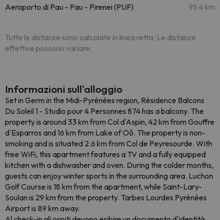
Aeroporto di Pau - Pau - Pirenei (PUF)
95.4 km
Tutte le distanze sono calcolate in linea retta. Le distanze
effettive possono variare.
Informazioni sull'alloggio
Set in Germ in the Midi-Pyrénées region, Résidence Balcons
Du Soleil 1 - Studio pour 4 Personnes 874 has a balcony. The
property is around 33 km from Col d'Aspin, 42 km from Gouffre
d'Esparros and 16 km from Lake of Oô. The property is non-
smoking and is situated 2.6 km from Col de Peyresourde. With
free WiFi, this apartment features a TV and a fully equipped
kitchen with a dishwasher and oven. During the colder months,
guests can enjoy winter sports in the surrounding area. Luchon
Golf Course is 18 km from the apartment, while Saint-Lary-
Soulan is 29 km from the property. Tarbes Lourdes Pyrénées
Airport is 89 km away.
Al check-in gli ospiti devono esibire un documento d'identità