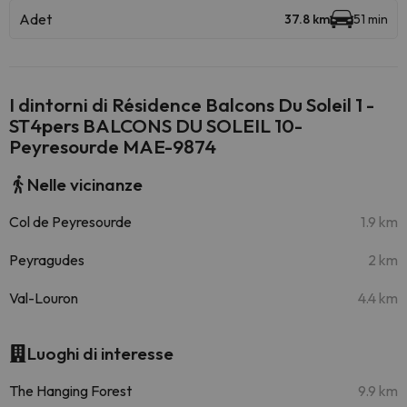
Adet
37.8 km
51 min
I dintorni di Résidence Balcons Du Soleil 1 -
ST4pers BALCONS DU SOLEIL 10-
Peyresourde MAE-9874
Nelle vicinanze
Col de Peyresourde
1.9 km
Peyragudes
2 km
Val-Louron
4.4 km
Luoghi di interesse
The Hanging Forest
9.9 km