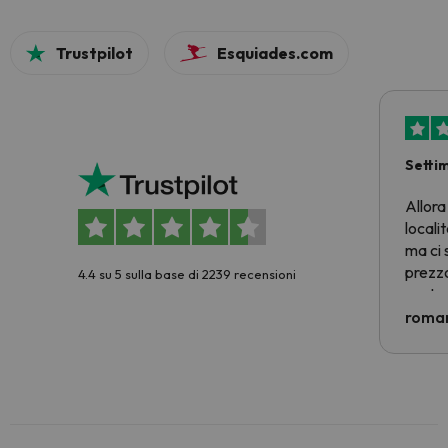
Trustpilot
Esquiades.com
Setti
Allora
locali
ma ci 
prezzo
4.4 su 5 sulla base di 2239 recensioni
nostra 
econom
roman
costre
voluto
per 6 g
paghi 