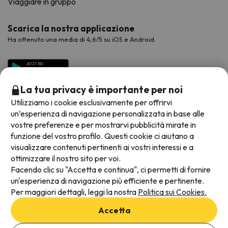
Viaggiare in gruppo
Scarica la nostra applicazione
Ha ottenuto una media di 4,6/5 su iOS e Android.
La tua privacy è importante per noi
Utilizziamo i cookie esclusivamente per offrirvi
un’esperienza di navigazione personalizzata in base alle
vostre preferenze e per mostrarvi pubblicità mirate in
funzione del vostro profilo. Questi cookie ci aiutano a
visualizzare contenuti pertinenti ai vostri interessi e a
Metodi di pagamento disponibili
ottimizzare il nostro sito per voi.
Facendo clic su "Accetta e continua", ci permetti di fornire
un'esperienza di navigazione più efficiente e pertinente.
Per maggiori dettagli, leggi la nostra
Politica sui Cookies.
Termini e condizioni generali
Accetta
Protezione dei dati