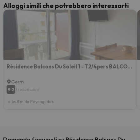
Alloggi simili che potrebbero interessarti
Résidence Balcons Du Soleil 1 - T2/4pers BALCONS DU SOLEIL 11-Peyresourde MAE-9704
Germ
9.2
1 recensioni
a 648 m da Peyragudes
Domande frequenti su Résidence Balcons Du