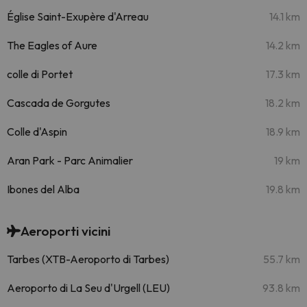
Église Saint-Exupère d'Arreau
14.1 km
The Eagles of Aure
14.2 km
colle di Portet
17.3 km
Cascada de Gorgutes
18.2 km
Colle d'Aspin
18.9 km
Aran Park - Parc Animalier
19 km
Ibones del Alba
19.8 km
Aeroporti vicini
Tarbes (XTB-Aeroporto di Tarbes)
55.7 km
Aeroporto di La Seu d'Urgell (LEU)
93.8 km