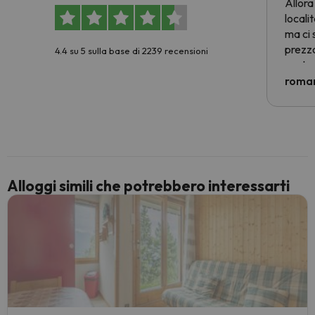
Allora
locali
ma ci 
prezzo
4.4 su 5 sulla base di 2239 recensioni
nostra 
econom
roman
costre
voluto
per 6 g
paghi 
Alloggi simili che potrebbero interessarti