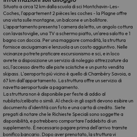
Situato a circa 12 km dalla scuola di sci Montchavin-Les-
Coches, l'appartement 2 pièces les coches - la Plagne offre
una vista sulle montagne, un balcone e un bollitore.
L'appartamento presenta 1 camera da letto, un angolo cottura
con lavastoviglie, una TV a schermo piatto, un'area salotto e 1
bagno con doccia. Per una maggiore comodità, la struttura
fornisce asciugamani e lenzuola a un costo aggiuntivo. Nelle
vicinanze potrete praticare escursionismo e sci, e in loco
avrete a disposizione un servizio di noleggio attrezzature da
sci, l'accesso diretto alle piste sciistiche e un punto vendita
skipass. L'aeroporto più vicino è quello di Chambéry Savoia, a
67 km dall'appartamento. La struttura offre un servizio di
navetta aeroportuale a pagamento.
La struttura non è disponibile per feste di addio al
nubilato/celibato o simili. Al check-in gli ospiti devono esibire un
documento d'identità con foto e una carta di credito. Siete
pregati di notare che le Richieste Speciali sono soggette a
disponibilità, e potrebbero comportare l'addebito di un
supplemento. È necessario pagare prima dell'arrivo tramite
bonifico bancario. Dopo aver prenotato, la struttura vi