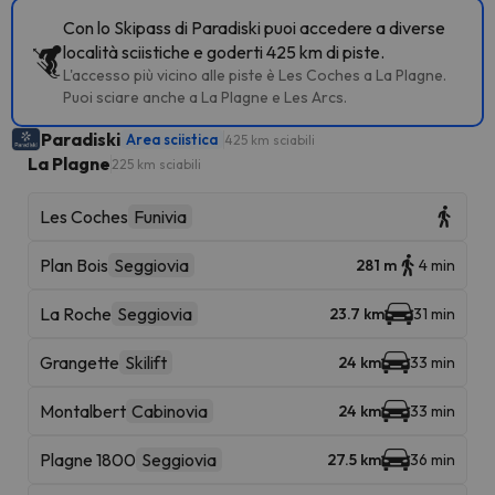
Con lo Skipass di Paradiski puoi accedere a diverse
località sciistiche e goderti 425 km di piste.
L'accesso più vicino alle piste è Les Coches a La Plagne.
Puoi sciare anche a La Plagne e Les Arcs.
Paradiski
Area sciistica
425 km sciabili
La Plagne
225 km sciabili
Les Coches
Funivia
Plan Bois
Seggiovia
281 m
4 min
La Roche
Seggiovia
23.7 km
31 min
Grangette
Skilift
24 km
33 min
Montalbert
Cabinovia
24 km
33 min
Plagne 1800
Seggiovia
27.5 km
36 min