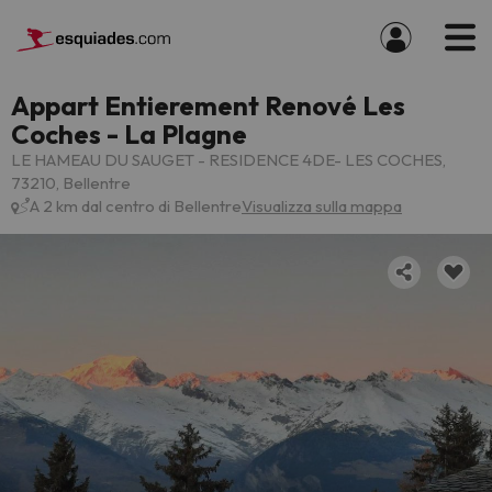
Appart Entierement Renové Les
Coches - La Plagne
LE HAMEAU DU SAUGET - RESIDENCE 4DE- LES COCHES,
73210, Bellentre
A 2 km dal centro di Bellentre
Visualizza sulla mappa