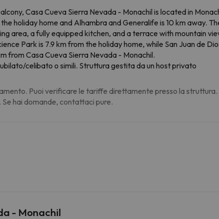
alcony, Casa Cueva Sierra Nevada - Monachil is located in Monac
om the holiday home and Alhambra and Generalife is 10 km away. Th
ining area, a fully equipped kitchen, and a terrace with mountain 
cience Park is 7.9 km from the holiday home, while San Juan de Di
km from Casa Cueva Sierra Nevada - Monachil.
ubilato/celibato o simili. Struttura gestita da un host privato
amento. Puoi verificare le tariffe direttamente presso la struttura
. Se hai domande, contattaci pure.
da - Monachil