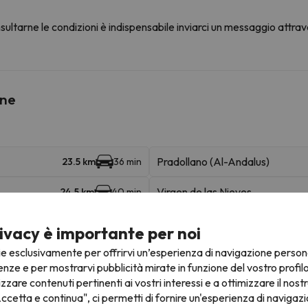
ultarne le condizioni è indispensabile inviarci un messaggio attrav
ine
Pradollano (Al-Andalus)
23.5 km
36 min
Virgen de las Nieves
24.5 km
40 min
ivacy è importante per noi
ie esclusivamente per offrirvi un’esperienza di navigazione person
ada - Monachil
enze e per mostrarvi pubblicità mirate in funzione del vostro profil
izzare contenuti pertinenti ai vostri interessi e a ottimizzare il nostr
Luoghi di interesse
ccetta e continua", ci permetti di fornire un'esperienza di navigazi