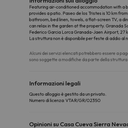
Informazioni sull'alloggio
Featuring air-conditioned accommodation with a b
provides a patio. Paseo de los Tristes is 10 km fr
bathroom, bed linen, towels, a flat-screen TV, a d
can relax in the garden at the property. Granada S
Federico Garcia Lorca Granada-Jaen Airport, 27 
La struttura non è disponibile per feste di addio al n
Alcuni dei servizi elencati potrebbero essere a pag
sono soggette a modifiche da parte della struttura
Informazioni legali
Questo alloggio è gestito da un privato.
Numero di licenza: VTAR/GR/02350
Opinioni su Casa Cueva Sierra Neva