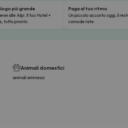
talogo più grande
Paga al tuo ritmo
enei alle Alpi. Il tuo Hotel +
Un piccolo acconto oggi, il rest
s, tutto pronto.
comode rate.
Animali domestici
animali ammessi