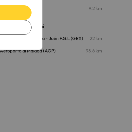
Villarejo
9.2 km
Aeroporti vicini
Aeroporto di Granada - Jaén F.G.L (GRX)
22 km
Aeroporto di Malaga (AGP)
98.6 km