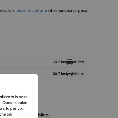
erso la
modulo di contatto
informandoci sul peso
24.5 km
40 min
26.7 km
40 min
alizzata in base
o. Questi cookie
o sito per voi.
one più
Trasporto pubblico