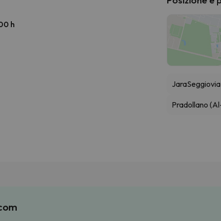
:00 h
Jara
Seggiovia
Pradollano (Al
.com