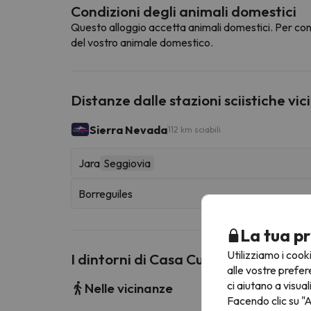
Condizioni degli animali domestici
Questo alloggio accetta animali domestici. Per cons
del vostro animale domestico.
Distanze dalle stazioni sciistiche vic
Sierra Nevada
112 km sciabili
Jara
Seggiovia
Borreguiles
La tua pr
Utilizziamo i cook
I dintorni di Casa Cueva Sierra Nev
alle vostre prefer
ci aiutano a visual
Nelle vicinanze
Facendo clic su "A