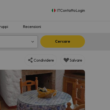
IT
Contatto
Login
ruppi
Recensioni
Cercare
Condividere
Salvare