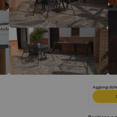
la strada. Non appena troverà la bussola, tornerà.
Aggiungi date 
Posizione e 