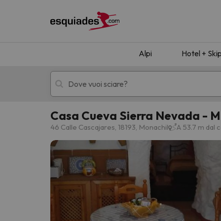
Alpi
Hotel + Ski
Casa Cueva Sierra Nevada - M
Hotel + skipass
Hotel di montagn
46 Calle Cascajares, 18193, Monachil
A 53.7 m dal 
Ops, non abbiamo trovato alcun risultato corr