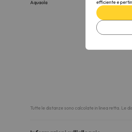
efficiente e perti
Aquaola
3.8 k
Tutte le distanze sono calcolate in linea retta. Le 