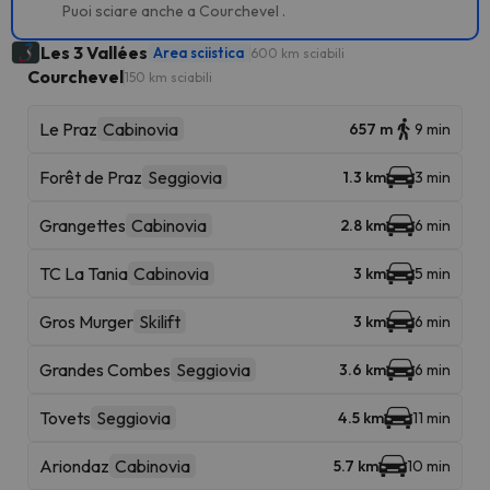
Puoi sciare anche a Courchevel .
Les 3 Vallées
Area sciistica
600 km sciabili
Courchevel
150 km sciabili
Le Praz
Cabinovia
657 m
9 min
Forêt de Praz
Seggiovia
1.3 km
3 min
Grangettes
Cabinovia
2.8 km
6 min
TC La Tania
Cabinovia
3 km
5 min
Gros Murger
Skilift
3 km
6 min
Grandes Combes
Seggiovia
3.6 km
6 min
Tovets
Seggiovia
4.5 km
11 min
Ariondaz
Cabinovia
5.7 km
10 min