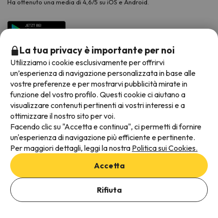
Ha ottenuto una media di 4,6/5 su iOS e Android.
La tua privacy è importante per noi
Utilizziamo i cookie esclusivamente per offrirvi
un’esperienza di navigazione personalizzata in base alle
vostre preferenze e per mostrarvi pubblicità mirate in
funzione del vostro profilo. Questi cookie ci aiutano a
visualizzare contenuti pertinenti ai vostri interessi e a
Metodi di pagamento disponibili
ottimizzare il nostro sito per voi.
Facendo clic su "Accetta e continua", ci permetti di fornire
un'esperienza di navigazione più efficiente e pertinente.
Per maggiori dettagli, leggi la nostra
Politica sui Cookies.
Termini e condizioni generali
Accetta
Protezione dei dati
Aggiungi date per verificare la disponibilità
Informativa sui cookie
Rifiuta
Seleziona Date di prenotazione
Viajes para ti S.L.U. Copyright © Esquiades.com 2002-2026