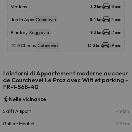
Verdons
8.2 km
13 min
Jardin Alpin
Cabinovia
8.4 km
14 min
Plantrey
Seggiovia
9.3 km
17 min
TCD Chenus
Cabinovia
13.3 km
29 min
I dintorni di Appartement moderne au coeur
de Courchevel Le Praz avec Wifi et parking -
FR-1-568-40
Nelle vicinanze
Skilift Altiport
4.9 km
Golf de Méribel
4.9 km