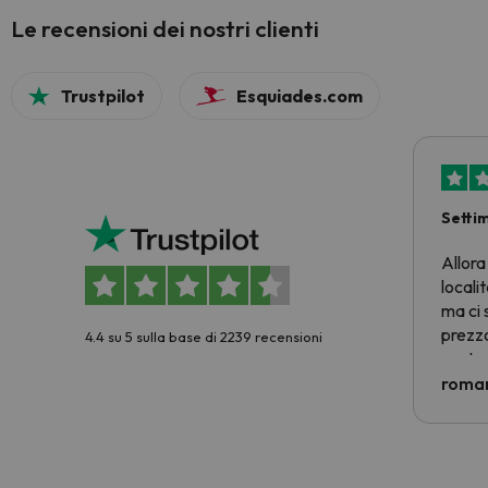
Le recensioni dei nostri clienti
Trustpilot
Esquiades.com
Setti
Allora
locali
ma ci 
prezzo
4.4 su 5 sulla base di 2239 recensioni
nostra 
econom
roman
costre
voluto
per 6 g
paghi 