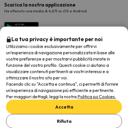
Scarica la nostra applicazione
Ha ottenuto una media di 4,6/5 su iOS e Android.
La tua privacy è importante per noi
Utilizziamo i cookie esclusivamente per offrirvi
un’esperienza di navigazione personalizzata in base alle
vostre preferenze e per mostrarvi pubblicità mirate in
funzione del vostro profilo. Questi cookie ci aiutano a
visualizzare contenuti pertinenti ai vostri interessi e a
Metodi di pagamento disponibili
ottimizzare il nostro sito per voi.
Facendo clic su "Accetta e continua", ci permetti di fornire
un'esperienza di navigazione più efficiente e pertinente.
Per maggiori dettagli, leggi la nostra
Politica sui Cookies.
Termini e condizioni generali
Accetta
Protezione dei dati
Aggiungi date per verificare la disponibilità
Informativa sui cookie
Rifiuta