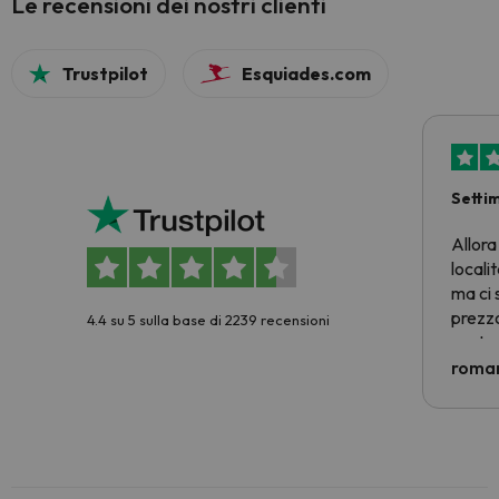
Le recensioni dei nostri clienti
Trustpilot
Esquiades.com
Setti
Allora
locali
ma ci 
prezzo
4.4 su 5 sulla base di 2239 recensioni
nostra 
econom
roman
costre
voluto
per 6 g
paghi 