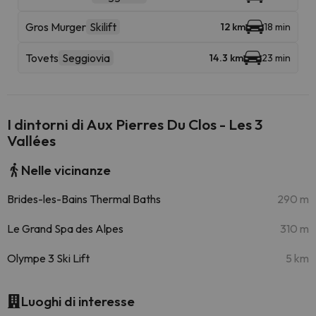
Gros Murger
Skilift
12 km
18 min
Tovets
Seggiovia
14.3 km
23 min
I dintorni di Aux Pierres Du Clos - Les 3
Vallées
Nelle vicinanze
Brides-les-Bains Thermal Baths
290 m
Le Grand Spa des Alpes
310 m
Olympe 3 Ski Lift
5 km
Luoghi di interesse