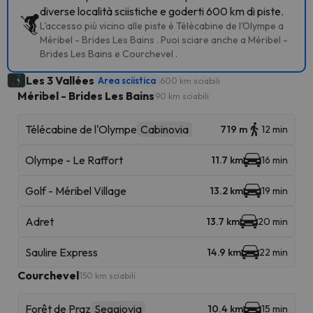
diverse località sciistiche e goderti 600 km di piste.
L'accesso più vicino alle piste è Télécabine de l'Olympe a
Méribel - Brides Les Bains . Puoi sciare anche a Méribel -
Brides Les Bains e Courchevel .
Les 3 Vallées
Area sciistica
600 km sciabili
Méribel - Brides Les Bains
90 km sciabili
Télécabine de l'Olympe
Cabinovia
719 m
12 min
Olympe - Le Raffort
11.7 km
16 min
Golf - Méribel Village
13.2 km
19 min
Adret
13.7 km
20 min
Saulire Express
14.9 km
22 min
Courchevel
150 km sciabili
Forêt de Praz
Seggiovia
10.4 km
15 min