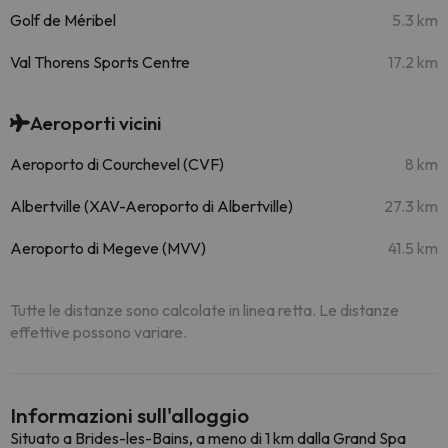
Golf de Méribel
5.3 km
Val Thorens Sports Centre
17.2 km
Aeroporti vicini
Aeroporto di Courchevel (CVF)
8 km
Albertville (XAV-Aeroporto di Albertville)
27.3 km
Aeroporto di Megeve (MVV)
41.5 km
Tutte le distanze sono calcolate in linea retta. Le distanze
effettive possono variare.
Informazioni sull'alloggio
Situato a Brides-les-Bains, a meno di 1 km dalla Grand Spa