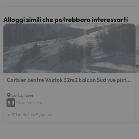
paghi 
Alloggi simili che potrebbero interessarti
Corbier centre Vostok 32m2 balcon Sud vue pistes Tourisme 2 étoiles
Le Corbier
8.8
35 recensioni
a 311 m da Les Sybelles