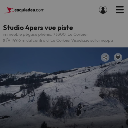
Studio 4pers vue piste
immeuble pégase phénix, 73300, Le Corbier
A 149.6 m dal centro di Le Corbier
Visualizza sulla mappa