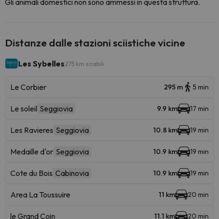
Gli animali domestici non sono ammessi in questa struttura.
Distanze dalle stazioni sciistiche vicine
Les Sybelles
275 km sciabili
Le Corbier
295 m
5 min
Le soleil
Seggiovia
9.9 km
17 min
Les Ravieres
Seggiovia
10.8 km
19 min
Medaille d'or
Seggiovia
10.9 km
19 min
Cote du Bois
Cabinovia
10.9 km
19 min
Area La Toussuire
11 km
20 min
le Grand Coin
11.1 km
20 min