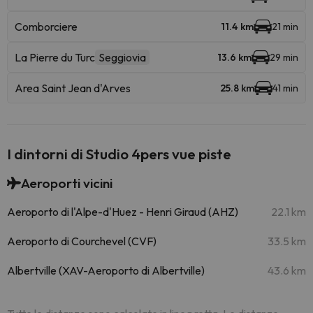
Comborciere
11.4 km
21 min
La Pierre du Turc
Seggiovia
13.6 km
29 min
Area Saint Jean d'Arves
25.8 km
41 min
I dintorni di Studio 4pers vue piste
Aeroporti vicini
Aeroporto di l'Alpe-d'Huez - Henri Giraud (AHZ)
22.1 km
Aeroporto di Courchevel (CVF)
33.5 km
Albertville (XAV-Aeroporto di Albertville)
43.6 km