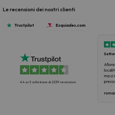
Le recensioni dei nostri clienti
Trustpilot
Esquiades.com
Setti
Allora
locali
ma ci 
prezzo
4.4 su 5 sulla base di 2239 recensioni
nostra 
econom
roman
costre
voluto
per 6 g