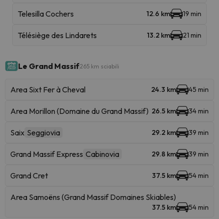
Telesilla Cochers
12.6 km
19 min
Télésiège des Lindarets
13.2 km
21 min
Le Grand Massif
265 km sciabili
Area Sixt Fer à Cheval
24.3 km
45 min
Area Morillon (Domaine du Grand Massif)
26.5 km
34 min
Saix
Seggiovia
29.2 km
39 min
Grand Massif Express
Cabinovia
29.8 km
39 min
Grand Cret
37.5 km
54 min
Area Samoëns (Grand Massif Domaines Skiables)
37.5 km
54 min