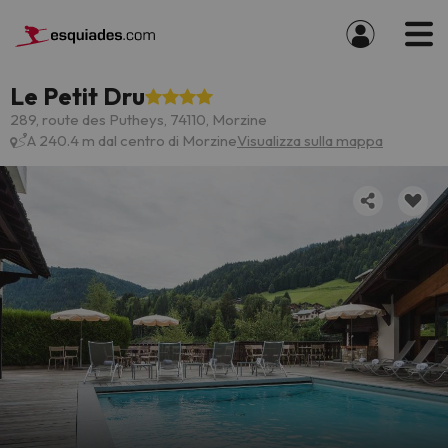
Le Petit Dru
289, route des Putheys, 74110, Morzine
A 240.4 m dal centro di Morzine
Visualizza sulla mappa