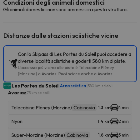
Condizioni degli animali domestici
Gli animali domestici non sono ammessi in questa struttura.
Distanze dalle stazioni sciistiche vicine
Con lo Skipass di Les Portes du Soleil puoi accedere a
diverse località sciistiche e goderti 580 km di piste.
L'accesso più vicino alle piste è Telecabine Pléney
(Morzine) a Avoriaz. Puoi sciare anche a Avoriaz.
Les Portes du Soleil
Area sciistica
580 km sciabili
Avoriaz
75 km sciabili
Telecabine Pléney (Morzine)
Cabinovia
1.3 km
4 min
Nyon
1.4 km
2 min
Super-Morzine (Morzine)
Cabinovia
1.8 km
5 min