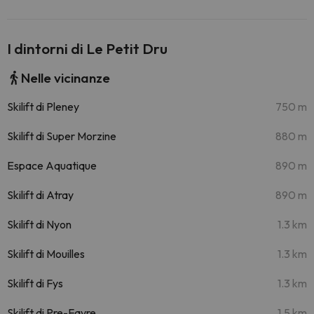
I dintorni di Le Petit Dru
Nelle vicinanze
Skilift di Pleney
750 m
Skilift di Super Morzine
880 m
Espace Aquatique
890 m
Skilift di Atray
890 m
Skilift di Nyon
1.3 km
Skilift di Mouilles
1.3 km
Skilift di Fys
1.3 km
Skilift di Pre-Favre
1.5 km