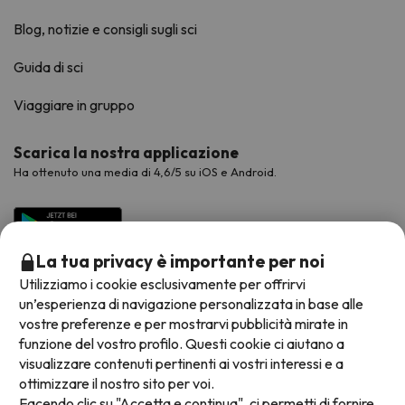
Blog, notizie e consigli sugli sci
Guida di sci
Viaggiare in gruppo
Scarica la nostra applicazione
Ha ottenuto una media di 4,6/5 su iOS e Android.
La tua privacy è importante per noi
Utilizziamo i cookie esclusivamente per offrirvi
un’esperienza di navigazione personalizzata in base alle
vostre preferenze e per mostrarvi pubblicità mirate in
funzione del vostro profilo. Questi cookie ci aiutano a
visualizzare contenuti pertinenti ai vostri interessi e a
Metodi di pagamento disponibili
ottimizzare il nostro sito per voi.
Facendo clic su "Accetta e continua", ci permetti di fornire