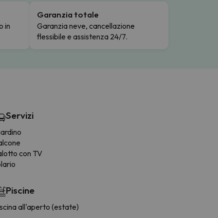
Garanzia totale
o in
Garanzia neve, cancellazione
flessibile e assistenza 24/7.
Servizi
iardino
alcone
alotto con TV
lario
Piscine
scina all'aperto (estate)