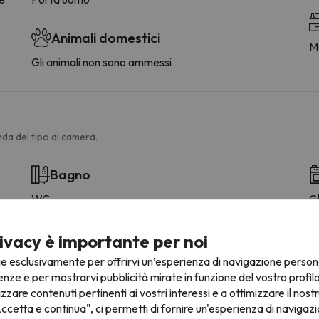
Animali domestici
M
Gli animali non sono ammessi
da del tipo di camera.
Bagno
WC
Gl
Douche ou baignoire
Bagno privato
ivacy è importante per noi
Carta igienica
ie esclusivamente per offrirvi un’esperienza di navigazione person
Shampoo
enze e per mostrarvi pubblicità mirate in funzione del vostro profil
Condizionatore
izzare contenuti pertinenti ai vostri interessi e a ottimizzare il nostr
ccetta e continua", ci permetti di fornire un'esperienza di navigazi