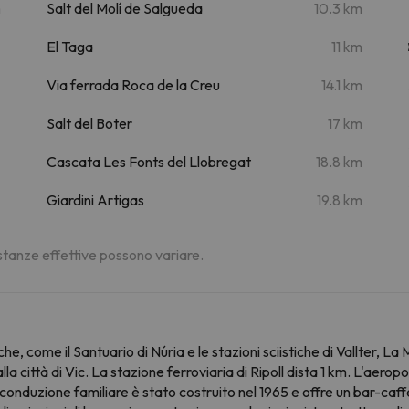
m
Salt del Molí de Salgueda
10.3 km
El Taga
11 km
Via ferrada Roca de la Creu
14.1 km
Salt del Boter
17 km
Cascata Les Fonts del Llobregat
18.8 km
Giardini Artigas
19.8 km
distanze effettive possono variare.
stiche, come il Santuario di Núria e le stazioni sciistiche di Vallter, 
la città di Vic. La stazione ferroviaria di Ripoll dista 1 km. L'aero
nduzione familiare è stato costruito nel 1965 e offre un bar-caffet