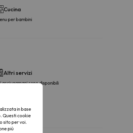
Cucina
enu per bambini
Altri servizi
i asciugamani sono disponibili
alizzata in base
o. Questi cookie
o sito per voi.
one più