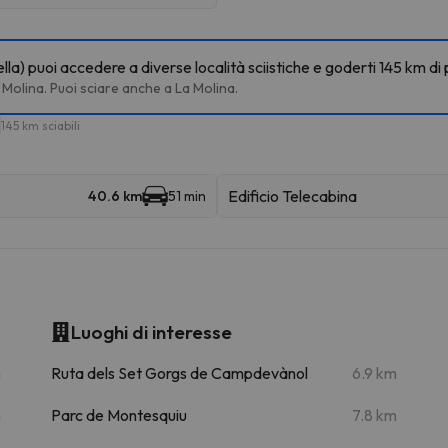
a) puoi accedere a diverse località sciistiche e goderti 145 km di 
a Molina. Puoi sciare anche a La Molina.
145 km sciabili
Edificio Telecabina
40.6 km
51 min
Luoghi di interesse
m
Ruta dels Set Gorgs de Campdevànol
6.9 km
m
Parc de Montesquiu
7.8 km