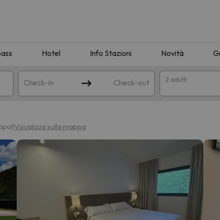
pass
Hotel
Info Stazioni
Novità
G
2 adulti
Check-in
Check-out
a
ipoll
Visualizza sulla mappa
ispondente alla sua ricerca. Provare a modificare la destinazione.