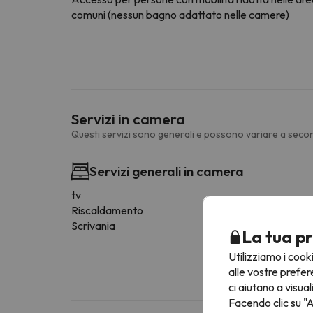
comuni (nessun bagno adattato nelle camere)
Servizi in camera
Questi servizi sono generali e possono variare a secon
Servizi generali in camera
tv
Riscaldamento
Scrivania
La tua pr
Utilizziamo i cook
alle vostre prefer
ci aiutano a visual
Facendo clic su "A