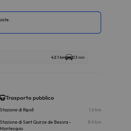
piste.
42.1 km
53 min
Trasporto pubblico
Stazione di Ripoll
1.6 km
Stazione di Sant Quirze de Besora -
8.9 km
Montesquiu