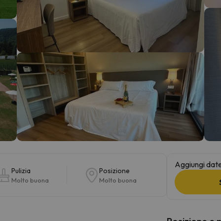
la strada. Non appena troverà la bussola, tornerà.
Aggiungi date 
Pulizia
Posizione
Molto buona
Molto buona
Posizione e 