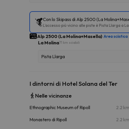
Con lo Skipass di Alp 2500 (La Molina+Masell
L'accesso più vicino alle piste è Pista Llarga a L
Alp 2500 (La Molina+Masella)
Area sciistica
La Molina
71 km sciabili
Pista Llarga
I dintorni di Hotel Solana del Ter
Nelle vicinanze
Ethnographic Museum of Ripoll
2.2 k
Monastero di Ripoll
2.2 k