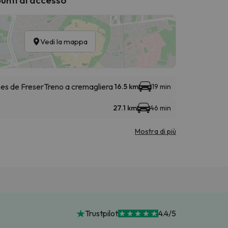
Vedi la mappa
bes de Freser
Treno a cremagliera
16.5 km
19 min
27.1 km
46 min
Mostra di più
Trustpilot
4.4/5