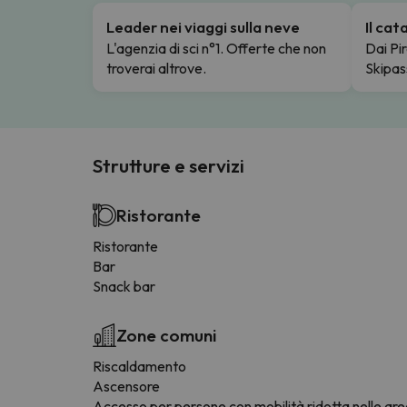
Leader nei viaggi sulla neve
Il ca
L'agenzia di sci n°1. Offerte che non
Dai Pir
troverai altrove.
Skipas
Strutture e servizi
Ristorante
Ristorante
Bar
Snack bar
Zone comuni
Riscaldamento
Ascensore
Accesso per persone con mobilità ridotta nelle ar