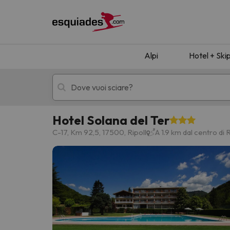
Alpi
Hotel + Ski
Hotel Solana del Ter
Hotel + skipass
Hotel di montagn
C-17, Km 92,5, 17500, Ripoll
A 1.9 km dal centro di R
Ops, non abbiamo trovato alcun risultato corr