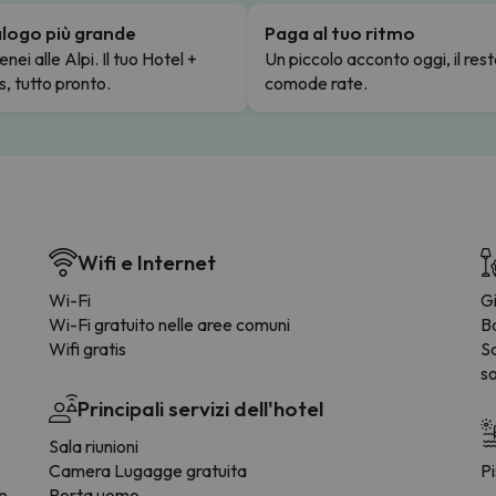
talogo più grande
Paga al tuo ritmo
enei alle Alpi. Il tuo Hotel +
Un piccolo acconto oggi, il rest
s, tutto pronto.
comode rate.
Wifi e Internet
Wi-Fi
G
Wi-Fi gratuito nelle aree comuni
B
Wifi gratis
S
so
Principali servizi dell'hotel
Sala riunioni
Camera Lugagge gratuita
Pi
ee
Porta uomo