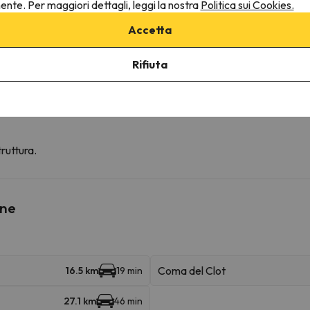
nente. Per maggiori dettagli, leggi la nostra
Politica sui Cookies.
Accetta
Rifiuta
fre la possibilità di prenotare il posto auto in anticipo.
ruttura.
ine
Coma del Clot
16.5 km
19 min
27.1 km
46 min