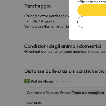
efficiente e perti
Parcheggio
L'alloggio offre parcheggio a pagamento
10€ / Al giorno
Verifica direttamente con la struttura ricettiva se of
Condizioni degli animali domestici
Gli animali domestici non sono ammessi in questa st
Distanze dalle stazioni sciistiche vic
Vall de Núria
8 km sciabili
Cremallera Ribes de Freser
Treno a cremagliera
Roc Male