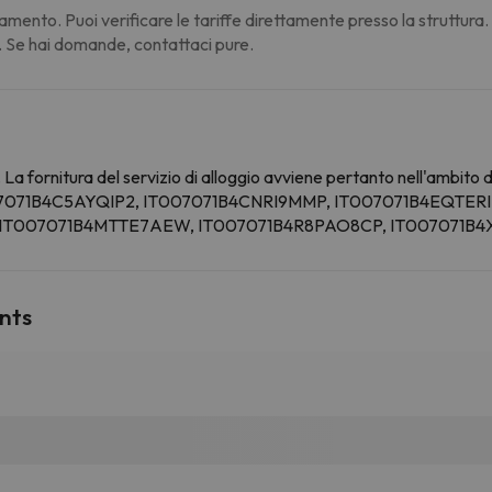
amento. Puoi verificare le tariffe direttamente presso la struttura
. Se hai domande, contattaci pure.
La fornitura del servizio di alloggio avviene pertanto nell'ambito 
007071B4C5AYQIP2, IT007071B4CNRI9MMP, IT007071B4EQTERI
 IT007071B4MTTE7AEW, IT007071B4R8PAO8CP, IT007071B
nts