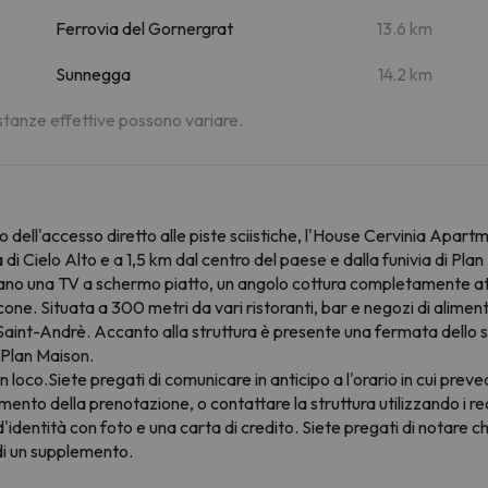
Ferrovia del Gornergrat
13.6 km
Sunnegga
14.2 km
distanze effettive possono variare.
 dell'accesso diretto alle piste sciistiche, l'House Cervinia Apar
ta di Cielo Alto e a 1,5 km dal centro del paese e dalla funivia di Pl
ntano una TV a schermo piatto, un angolo cottura completamente at
one. Situata a 300 metri da vari ristoranti, bar e negozi di alimen
aint-Andrè. Accanto alla struttura è presente una fermata dello sk
a Plan Maison.
 loco.Siete pregati di comunicare in anticipo a l'orario in cui prev
ento della prenotazione, o contattare la struttura utilizzando i re
'identità con foto e una carta di credito. Siete pregati di notare c
di un supplemento.