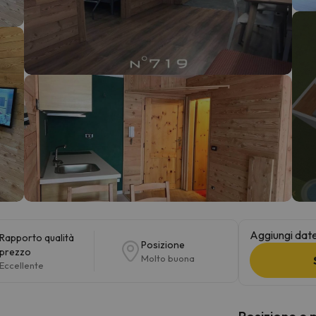
la strada. Non appena troverà la bussola, tornerà.
Aggiungi date 
Rapporto qualità
Posizione
prezzo
Molto buona
Eccellente
Posizione e 