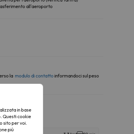
rasferimento all'aeroporto
erso la
modulo di contatto
informandoci sul peso
alizzata in base
o. Questi cookie
o sito per voi.
one più