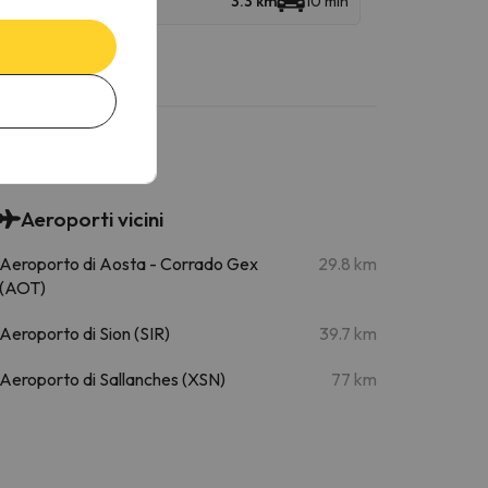
3.3 km
10 min
Aeroporti vicini
Aeroporto di Aosta - Corrado Gex
29.8 km
(AOT)
Aeroporto di Sion (SIR)
39.7 km
Aeroporto di Sallanches (XSN)
77 km