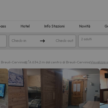
pass
Hotel
Info Stazioni
Novità
G
2 adulti
Check-in
Check-out
a
 Breuil-Cervinia
A 634.2 m dal centro di Breuil-Cervinia
Visualizza 
ispondente alla sua ricerca. Provare a modificare la destinazione.