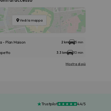
Vedi la mappa
ia - Plan Maison
2 km
5 min
mpetto
3.3 km
10 min
Mostra di più
Trustpilot
4.4/5