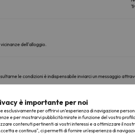
T
vicinanze dell'alloggio.
ultarne le condizioni è indispensabile inviarci un messaggio attrav
ivacy è importante per noi
ine
ie esclusivamente per offrirvi un’esperienza di navigazione person
enze e per mostrarvi pubblicità mirate in funzione del vostro profil
izzare contenuti pertinenti ai vostri interessi e a ottimizzare il nostr
ccetta e continua", ci permetti di fornire un'esperienza di navigazi