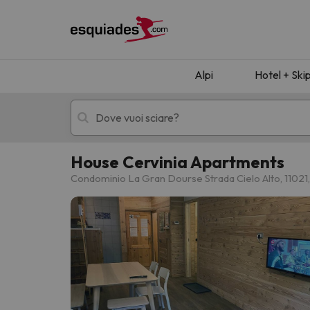
Alpi
Hotel + Ski
House Cervinia Apartments
Hotel + skipass
Hotel di montagn
Condominio La Gran Dourse Strada Cielo Alto, 11021,
Ops, non abbiamo trovato alcun risultato corr