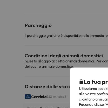
Parcheggio
Il parcheggio gratuito è disponibile nelle immediate 
Condizioni degli animali domestici
Questo alloggio accetta animali domestici. Per cons
del vostro animale domestico.
La tua pr
Distanze dalle stazioni sciistiche vic
Utilizziamo i cook
alle vostre prefer
Cervinia
322 km sciabili
ci aiutano a visual
Facendo clic su "A