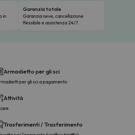
Garanzia totale
o in
Garanzia neve, cancellazione
flessibile e assistenza 24/7.
Armadietto per gli sci
madietti per gli sci a pagamento
Attività
ciare
Trasferimenti / Trasferimento
vetta per l'aeroporto (verifica tariffa)