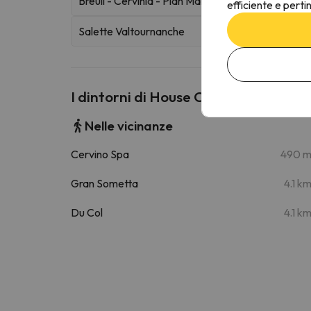
Breuil - Cervinia - Plan Maison
efficiente e perti
Salette Valtournanche
I dintorni di House Cervinia Apartm
Nelle vicinanze
Cervino Spa
490 
Gran Sometta
4.1 k
Du Col
4.1 k