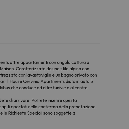
tments offre appartamenti con angolo cottura a
an Maison. Caratterizzate da uno stile alpino con
trezzato con lavastoviglie e un bagno privato con
tari, l'House Cervinia Apartments dista in auto 5
ibus che conduce ad altre funivie e al centro
edete di arrivare. Potrete inserire questa
capiti riportati nella conferma della prenotazione.
he le Richieste Speciali sono soggette a