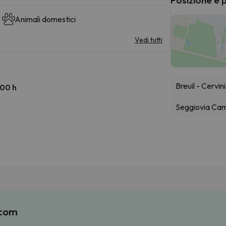
Animali domestici
Vedi tutti
Breuil - Cervin
:00 h
Seggiovia Ca
.com