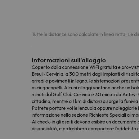
Tutte le distanze sono calcolate in linea retta. Le 
Informazioni sull'alloggio
Coperto dalla connessione WiFi gratuita e provvisto
Breuil-Cervinia, a 300 metri dagli impianti di risali
arredi e pavimenti in legno, le sistemazioni prese
asciugacapelli. Alcuni alloggi vantano anche un balc
minuti dal Golf Club Cervino e 30 minuti da Antey-S
cittadino, mentre a 1 km di distanza sorge la funivi
Potrete portare voi le lenzuola oppure noleggiarle in
informazione nella sezione Richieste Speciali al mom
Al check-in gli ospiti devono esibire un documento d
disponibilità, e potrebbero comportare l'addebito 