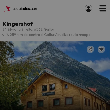
Kingershof
34 Silvretta Straße, 6563, Galtur
A 259.4 m dal centro di Galtur
Visualizza sulla mappa