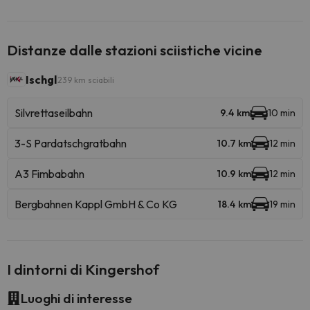
Distanze dalle stazioni sciistiche vicine
Ischgl
239 km sciabili
Silvrettaseilbahn
9.4 km
10 min
3-S Pardatschgratbahn
10.7 km
12 min
A3 Fimbabahn
10.9 km
12 min
Bergbahnen Kappl GmbH & Co KG
18.4 km
19 min
I dintorni di Kingershof
Luoghi di interesse