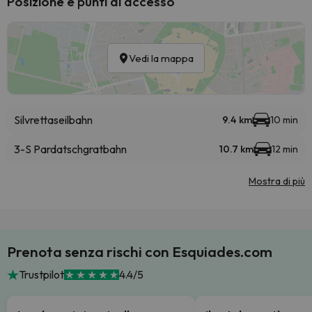
Posizione e punti di accesso
Vedi la mappa
Silvrettaseilbahn
9.4 km
10 min
3-S Pardatschgratbahn
10.7 km
12 min
Mostra di più
Prenota senza rischi con Esquiades.com
Trustpilot
4.4/5