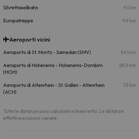
Silvrettaseilbahn
9.1 km
Europatreppe
9.9 km
Aeroporti vicini
Aeroporto di St. Moritz - Samedan (SMV)
54.1 km
Aeroporto di Hohenems - Hohenems-Dornbirn
58.9 km
(HOH)
Aeroporto di Altenrhein - St. Gallen - Altenrhein
75 km
(ACH)
Tutte le distanze sono calcolate in linea retta. Le distanze
effettive possono variare.