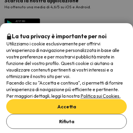
Scarica la nostra applicazione
Ha ottenuto una media di 4,6/5 su iOS e Android.
La tua privacy è importante per noi
Utilizziamo i cookie esclusivamente per offrirvi
un’esperienza di navigazione personalizzata in base alle
vostre preferenze e per mostrarvi pubblicità mirate in
funzione del vostro profilo. Questi cookie ci aiutano a
visualizzare contenuti pertinenti ai vostri interessi e a
Metodi di pagamento disponibili
ottimizzare il nostro sito per voi.
Facendo clic su "Accetta e continua", ci permetti di fornire
un'esperienza di navigazione più efficiente e pertinente.
Per maggiori dettagli, leggi la nostra
Politica sui Cookies.
Termini e condizioni generali
Accetta
Protezione dei dati
Aggiungi date per verificare la disponibilità
Informativa sui cookie
Rifiuta
Seleziona Date di prenotazione
Viajes para ti S.L.U. Copyright © Esquiades.com 2002-2026