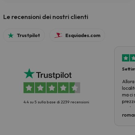
Le recensioni dei nostri clienti
Trustpilot
Esquiades.com
Setti
Allora
locali
ma ci 
prezzo
4.4 su 5 sulla base di 2239 recensioni
nostra 
econom
roman
costre
voluto
per 6 g