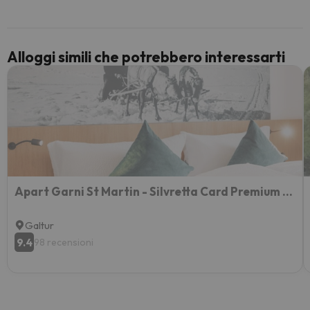
paghi 
Alloggi simili che potrebbero interessarti
Apart Garni St Martin - Silvretta Card Premium Betrieb
Galtur
9.4
98 recensioni