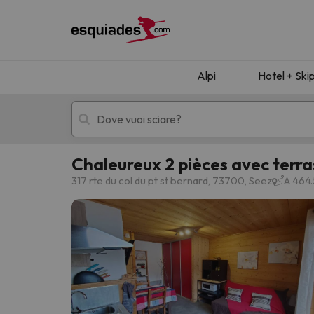
Alpi
Hotel + Ski
Chaleureux 2 pièces avec terra
Hotel + skipass
Hotel di montagn
317 rte du col du pt st bernard, 73700, Seez
A 464.
Ops, non abbiamo trovato alcun risultato corr