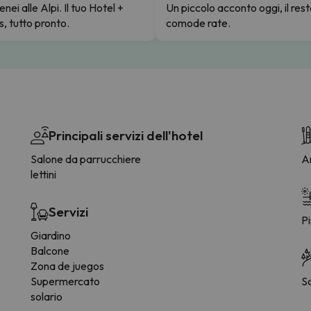
enei alle Alpi. Il tuo Hotel +
Un piccolo acconto oggi, il rest
s, tutto pronto.
comode rate.
Principali servizi dell'hotel
Salone da parrucchiere
Ar
lettini
Servizi
Pi
Giardino
Balcone
Zona de juegos
Supermercato
S
solario