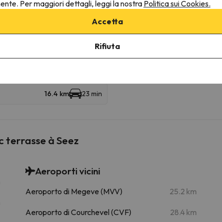
nente. Per maggiori dettagli, leggi la nostra
Politica sui Cookies.
Accetta
iverse località sciistiche e goderti 425 km di piste.
hette a Les Arcs. Puoi sciare anche a Les Arcs.
Rifiuta
16.4 km
23 min
ec terrasse à Seez
Aeroporti vicini
m
Aeroporto di Megeve (MVV)
25.2 km
m
Aeroporto di Courchevel (CVF)
28.4 km