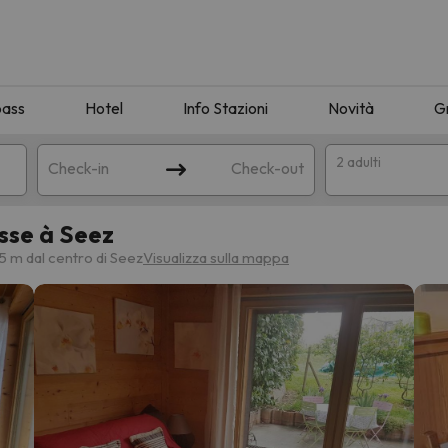
pass
Hotel
Info Stazioni
Novità
G
2 adulti
Check-in
Check-out
sse à Seez
a
5 m dal centro di Seez
Visualizza sulla mappa
ispondente alla sua ricerca. Provare a modificare la destinazione.