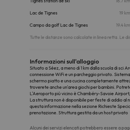
Tignes station de ski
18.7 k
Lac de Tignes
19 k
Campo da golf Lac de Tignes
19.4 k
Tutte le distanze sono calcolate in linea retta. Le 
Informazioni sull'alloggio
Situato a Séez, a meno di 1 km dalla scuola di sci Ar
connessione WiFi e un parcheggio privato. Sistemaz
schermo piatto e una cucina completamente attrezzat
troverete anche un'area giochi per bambini. Potrete nu
L'Aeroporto più vicino è Chambéry-Savoie Airport,
La struttura non è disponibile per feste di addio al n
questa informazione nella sezione Richieste Speciali
prenotazione. Struttura gestita da un host privato
Alcuni dei servizi elencati potrebbero essere a pag