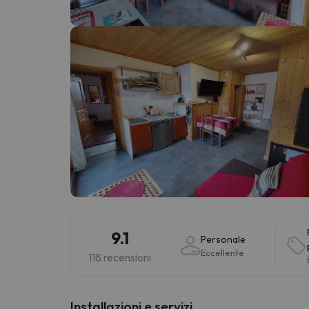
Sembra che il nostro ricercatore abbia perso 
9.1
Personale
Eccellente
118 recensioni
Installazioni e servizi