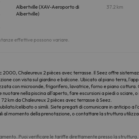
m
Albertville (XAV-Aeroporto di
37.2 km
m
Albertville)
m
distanze effettive possono variare.
c 2000, Chaleureux 2 pièces avec terrasse. Il Seez offre sistemazioni
ione con vista sul giardino e balcone. Ubicato al piano terra, l'a
a con microonde, frigorifero, lavatrice, forno e piano cottura. Gli
otare nella piscina all'aperto, fare escursioni a piedi o sciare, o r
 72 km da Chaleureux 2 pièces avec terrasse à Seez.
ubilato/celibato o simili. Siete pregati di comunicare in anticipo a l'
 al momento della prenotazione, o contattare la struttura utilizzan
amento. Puoi verificare le tariffe direttamente presso la struttura