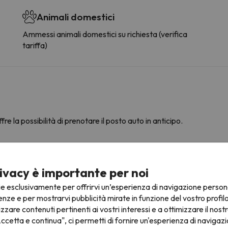
Animali domestici
Ammessi animali domestici su richiesta (verifica
tariffa)
fre la possibilità di prenotare il posto auto in anticipo.
ivacy è importante per noi
ultarne le condizioni è indispensabile inviarci un messaggio attrav
ie esclusivamente per offrirvi un’esperienza di navigazione person
enze e per mostrarvi pubblicità mirate in funzione del vostro profil
izzare contenuti pertinenti ai vostri interessi e a ottimizzare il nostr
ccetta e continua", ci permetti di fornire un'esperienza di navigazi
ine