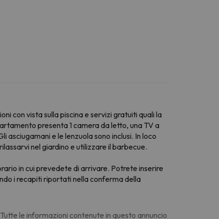
 con vista sulla piscina e servizi gratuiti quali la
ppartamento presenta 1 camera da letto, una TV a
 asciugamani e le lenzuola sono inclusi. In loco
ilassarvi nel giardino e utilizzare il barbecue.
orario in cui prevedete di arrivare. Potrete inserire
do i recapiti riportati nella conferma della
. Tutte le informazioni contenute in questo annuncio