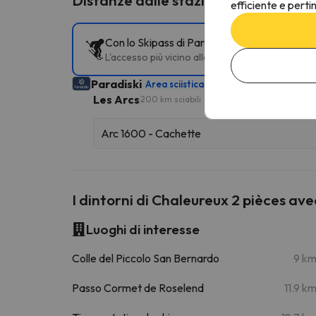
efficiente e perti
Con lo Skipass di Paradiski puoi accedere a d
L'accesso più vicino alle piste è Arc 1600 - Cac
Paradiski
Area sciistica
425 km sciabili
Les Arcs
200 km sciabili
Arc 1600 - Cachette
I dintorni di Chaleureux 2 pièces av
Luoghi di interesse
Colle del Piccolo San Bernardo
9 k
Passo Cormet de Roselend
11.9 k