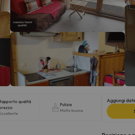
la strada. Non appena troverà la bussola, tornerà.
Aggiungi date 
Rapporto qualità
Pulizia
prezzo
Molto buona
Eccellente
Posizione e 