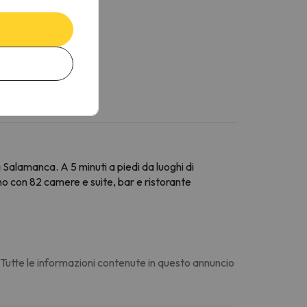
 Salamanca. A 5 minuti a piedi da luoghi di
rno con 82 camere e suite, bar e ristorante
. Tutte le informazioni contenute in questo annuncio