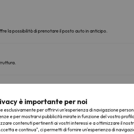
fre la possibilità di prenotare il posto auto in anticipo.
ruttura.
ivacy è importante per noi
anze
ie esclusivamente per offrirvi un’esperienza di navigazione person
enze e per mostrarvi pubblicità mirate in funzione del vostro profil
izzare contenuti pertinenti ai vostri interessi e a ottimizzare il nostr
ccetta e continua", ci permetti di fornire un'esperienza di navigazi