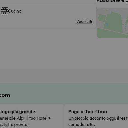
Cucina
Vedi tutti
.com
talogo più grande
Paga al tuo ritmo
enei alle Alpi. Il tuo Hotel +
Un piccolo acconto oggi, il rest
s, tutto pronto.
comode rate.