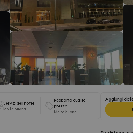
la strada. Non appena troverà la bussola, tornerà.
Aggiungi date 
Rapporto qualità
Servizi dell'hotel
prezzo
Molto buona
Molto buona
Posizione e 