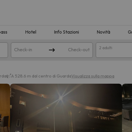
pass
Hotel
Info Stazioni
Novità
G
2 adulti
Check-in
Check-out
a
rda
A 528.6 m dal centro di Guarda
Visualizza sulla mappa
ispondente alla sua ricerca. Provare a modificare la destinazione.