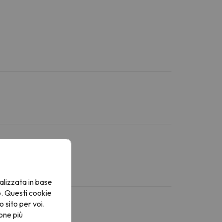
alizzata in base
o. Questi cookie
o sito per voi.
one più