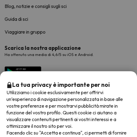
Blog, notizie e consigli sugli sci
Guida di sci
Viaggiare in gruppo
Scarica la nostra applicazione
Ha ottenuto una media di 4,6/5 su iOS e Android.
La tua privacy è importante per noi
Utilizziamo i cookie esclusivamente per offrirvi
un’esperienza di navigazione personalizzata in base alle
vostre preferenze e per mostrarvi pubblicità mirate in
funzione del vostro profilo. Questi cookie ci aiutano a
visualizzare contenuti pertinenti ai vostri interessi e a
Metodi di pagamento disponibili
ottimizzare il nostro sito per voi.
Facendo clic su "Accetta e continua", ci permetti di fornire