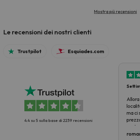
Mostra più recensioni
Le recensioni dei nostri clienti
Trustpilot
Esquiades.com
Setti
Allora
locali
ma ci 
prezzo
4.4 su 5 sulla base di 2239 recensioni
nostra 
econom
roman