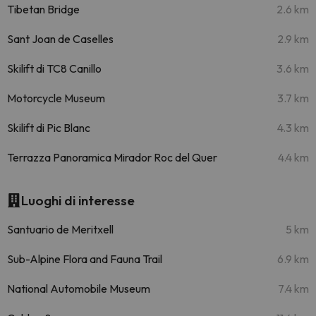
Tibetan Bridge
2.6 km
Sant Joan de Caselles
2.9 km
Skilift di TC8 Canillo
3.6 km
Motorcycle Museum
3.7 km
Skilift di Pic Blanc
4.3 km
Terrazza Panoramica Mirador Roc del Quer
4.4 km
Luoghi di interesse
Santuario de Meritxell
5 km
Sub-Alpine Flora and Fauna Trail
6.9 km
National Automobile Museum
7.4 km