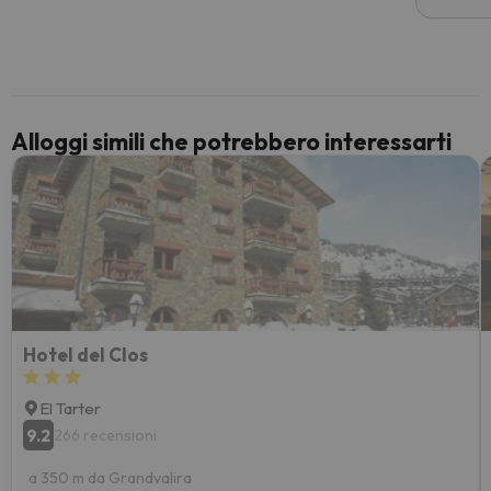
costre
voluto
per 6 g
paghi 
Alloggi simili che potrebbero interessarti
Hotel del Clos
El Tarter
9.2
266 recensioni
a 350 m da Grandvalira