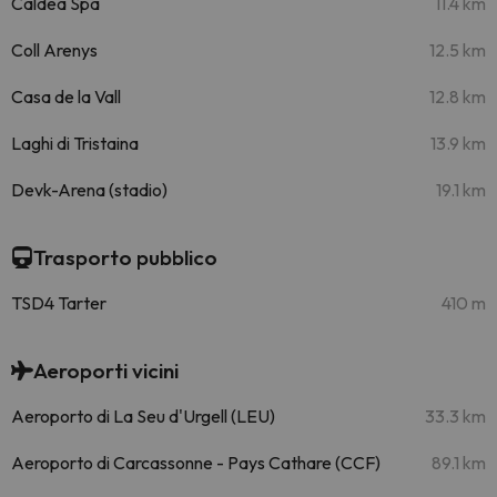
Caldea Spa
11.4 km
Coll Arenys
12.5 km
Casa de la Vall
12.8 km
Laghi di Tristaina
13.9 km
Devk-Arena (stadio)
19.1 km
Trasporto pubblico
TSD4 Tarter
410 m
Aeroporti vicini
Aeroporto di La Seu d'Urgell (LEU)
33.3 km
Aeroporto di Carcassonne - Pays Cathare (CCF)
89.1 km