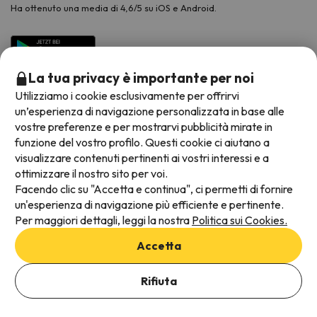
Ha ottenuto una media di 4,6/5 su iOS e Android.
La tua privacy è importante per noi
Utilizziamo i cookie esclusivamente per offrirvi
un’esperienza di navigazione personalizzata in base alle
vostre preferenze e per mostrarvi pubblicità mirate in
funzione del vostro profilo. Questi cookie ci aiutano a
visualizzare contenuti pertinenti ai vostri interessi e a
Metodi di pagamento disponibili
ottimizzare il nostro sito per voi.
Facendo clic su "Accetta e continua", ci permetti di fornire
un'esperienza di navigazione più efficiente e pertinente.
Per maggiori dettagli, leggi la nostra
Politica sui Cookies.
Termini e condizioni generali
Accetta
Protezione dei dati
Aggiungi date per verificare la disponibilità
Informativa sui cookie
Rifiuta
Seleziona Date di prenotazione
Viajes para ti S.L.U. Copyright © Esquiades.com 2002-2026