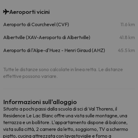
Aeroporti vicini
Aeroporto di Courchevel (CVF)
11.6 km
Albertville (XAV-Aeroporto di Albertville)
41.8 km
Aeroporto di l'Alpe-d'Huez - Henri Giraud (AHZ)
45.5 km
Tutte le distanze sono calcolate in linea retta. Le distanze
effettive possono variare.
Informazioni sull'alloggio
Situato a pochi passi dalla scuola di sci di Val Thorens, il
Residence Le Lac Blanc offre una vista sulle montagne, una
terrazza e un bollitore. L'appartamento dispone di balcone,
vista sulla città, 2 camere da letto, soggiorno, TV a schermo
piatto, cucina attrezzata con lavastoviglie e forno a