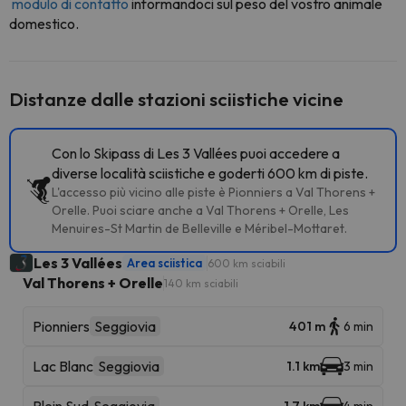
modulo di contatto
informandoci sul peso del vostro animale
domestico.
Distanze dalle stazioni sciistiche vicine
Con lo Skipass di Les 3 Vallées puoi accedere a
diverse località sciistiche e goderti 600 km di piste.
L'accesso più vicino alle piste è Pionniers a Val Thorens +
Orelle. Puoi sciare anche a Val Thorens + Orelle, Les
Menuires-St Martin de Belleville e Méribel-Mottaret.
Les 3 Vallées
Area sciistica
600 km sciabili
Val Thorens + Orelle
140 km sciabili
Pionniers
Seggiovia
401 m
6 min
Lac Blanc
Seggiovia
1.1 km
3 min