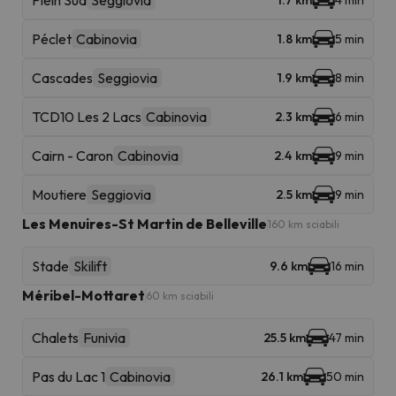
Plein Sud
Seggiovia
1.7 km
4 min
Péclet
Cabinovia
1.8 km
5 min
Cascades
Seggiovia
1.9 km
8 min
TCD10 Les 2 Lacs
Cabinovia
2.3 km
6 min
Cairn - Caron
Cabinovia
2.4 km
9 min
Moutiere
Seggiovia
2.5 km
9 min
Les Menuires-St Martin de Belleville
160 km sciabili
Stade
Skilift
9.6 km
16 min
Méribel-Mottaret
60 km sciabili
Chalets
Funivia
25.5 km
47 min
Pas du Lac 1
Cabinovia
26.1 km
50 min