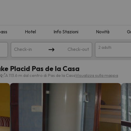
pass
Hotel
Info Stazioni
Novità
G
2 adulti
Check-in
Check-out
e Placid Pas de la Casa
a
p
A 113.6 m dal centro di Pas de la Casa
Visualizza sulla mappa
ispondente alla sua ricerca. Provare a modificare la destinazione.