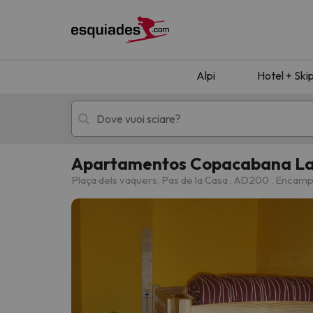
Alpi
Hotel + Ski
Apartamentos Copacabana Lak
Hotel + skipass
Hotel di montagn
Plaça dels vaquers, Pas de la Casa , AD200 , Encam
Ops, non abbiamo trovato alcun risultato corr