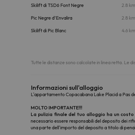
Skilift di TSD6 Font Negre
2.8 k
Pic Negre d’Envalira
2.8 k
Skilift di Pic Blanc
4.6 k
Tutte le distanze sono calcolate in linea retta. Le 
Informazioni sull'alloggio
L'appartamento Copacabana Lake Placid a Pas de 
MOLTO IMPORTANTE!!!
La pulizia finale del tuo alloggio ha un cost
necessario essere responsabili del deposito dei rifiu
una parte dell'importo del deposito a titolo di pena