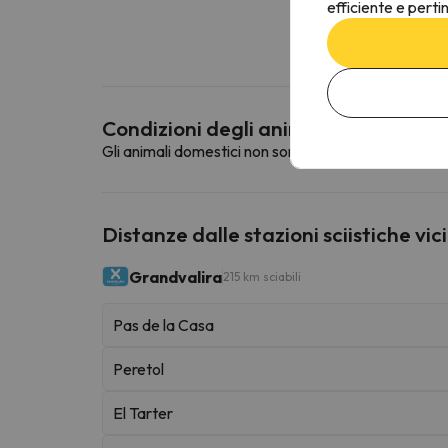
efficiente e perti
Condizioni degli animali domestici
Gli animali domestici non sono ammessi in questa st
Distanze dalle stazioni sciistiche vic
Grandvalira
215 km sciabili
Pas de la Casa
Peretol
El Tarter