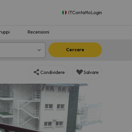
IT
Contatto
Login
ruppi
Recensioni
Cercare
Condividere
Salvare