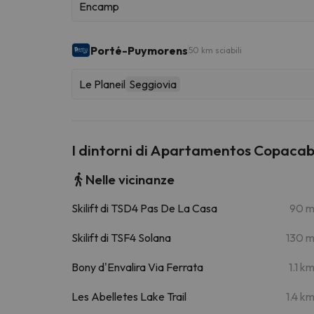
Encamp
Porté-Puymorens
50 km sciabili
Le Planeil
Seggiovia
I dintorni di Apartamentos Copacab
Nelle vicinanze
Skilift di TSD4 Pas De La Casa
90 
Skilift di TSF4 Solana
130 
Bony d'Envalira Via Ferrata
1.1 k
Les Abelletes Lake Trail
1.4 k