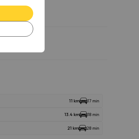
11 km
17 min
13.4 km
18 min
21 km
28 min