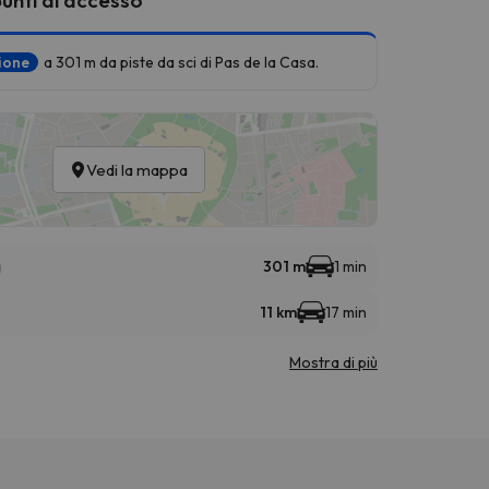
zione
a 301 m da piste da sci di Pas de la Casa.
Vedi la mappa
a
301 m
1 min
11 km
17 min
Mostra di più