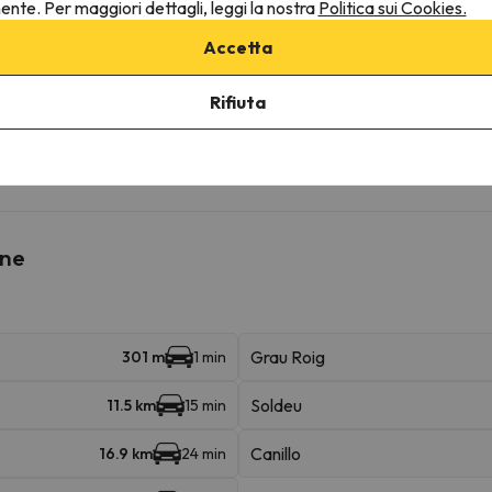
nente. Per maggiori dettagli, leggi la nostra
Politica sui Cookies.
Accetta
Rifiuta
ruttura.
ine
Grau Roig
301 m
1 min
Soldeu
11.5 km
15 min
Canillo
16.9 km
24 min