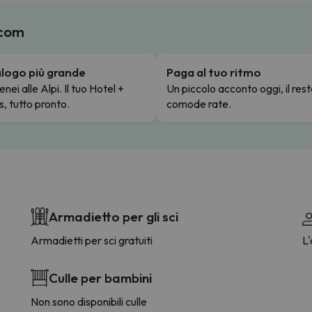
.com
talogo più grande
Paga al tuo ritmo
enei alle Alpi. Il tuo Hotel +
Un piccolo acconto oggi, il rest
s, tutto pronto.
comode rate.
Armadietto per gli sci
Armadietti per sci gratuiti
L'
Culle per bambini
Non sono disponibili culle