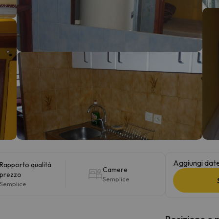
la strada. Non appena troverà la bussola, tornerà.
Aggiungi date 
Rapporto qualità
Camere
prezzo
Semplice
Semplice
Posizione e 