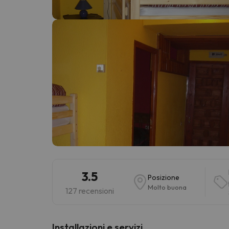
Sembra che il nostro ricercatore abbia perso 
3.5
Posizione
Molto buona
127 recensioni
Installazioni e servizi