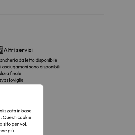
Altri servizi
ancheria da letto disponibile
i asciugamani sono disponibili
lizia finale
avastoviglie
rigo
afetière
icroonde
icer
alizzata in base
ostapane
o. Questi cookie
oviglie
o sito per voi.
ensili da cucina
one più
voli / Sedie