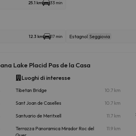
25.1 km
33 min
Estagnol
Seggiovia
12.3 km
17 min
ana Lake Placid Pas de la Casa
Luoghi di interesse
m
Tibetan Bridge
10.7 km
m
Sant Joan de Caselles
10.7 km
m
Santuario de Meritxell
11.7 km
m
Terrazza Panoramica Mirador Roc del
11.9 km
Quer