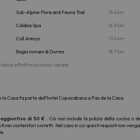
m
Sub-Alpine Flora and Fauna Trail
15.4 km
m
Caldea Spa
16.3 km
m
Coll Arenys
17.4 km
Bagni romani di Dorres
18.7 km
distanze effettive possono variare.
la Casa fa parte dell'hotel Copacabana a Pas de la Casa.
o aggiuntivo di 50 €
. Ciò non include la pulizia della cucina o d
ti nei contenitori corretti. Nel caso in cui questi requisiti non veng
le.