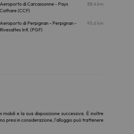
Aeroporto di Carcassonne - Pays
88.4 km
Cathare (CCF)
Aeroporto di Perpignan - Perpignan -
95.6 km
Rivesaltes Intl. (PGF)
ei mobili e la sua disposizione successiva. È inoltre
ano presi in considerazione, l'alloggio può trattenere