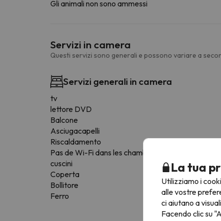
Gli animali non sono ammessi
Servizi in camera
Questi servizi sono generali e possono variare a secon
Servizi generali in camera
tv
lettore DVD
Balcone
Asciugacapelli
Riscaldamento
Pas de Wi-Fi dans les chambres
cuscini
La tua pr
Coperta
Utilizziamo i cook
Bollitore
alle vostre prefer
Ferro
ci aiutano a visual
Facendo clic su "A