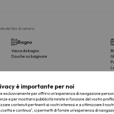
da del tipo di camera.
Bagno
Vasca da bagno
Bi
Douche ou baignoire
Gl
Pu
L
F
C
M
ivacy è importante per noi
Ju
ie esclusivamente per offrirvi un’esperienza di navigazione person
T
enze e per mostrarvi pubblicità mirate in funzione del vostro profil
St
izzare contenuti pertinenti ai vostri interessi e a ottimizzare il nostr
ut
ccetta e continua", ci permetti di fornire un'esperienza di navigazi
Ta