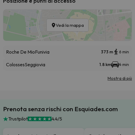
Posizione e punti di accesso
Vedi la mappa
Roche De Mio
Funivia
373 m
6 min
Colosses
Seggiovia
1.8 km
4 min
Mostra di più
Prenota senza rischi con Esquiades.com
Trustpilot
4.4/5