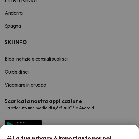
Andorra
Spagna
SKI INFO
Blog, notizie e consigli sugli sci
Guida di sci
Viaggiare in gruppo
Scarica la nostra applicazione
Ha ottenuto una media di 4,6/5 su iOS e Android.
La tua privacy è importante per noi