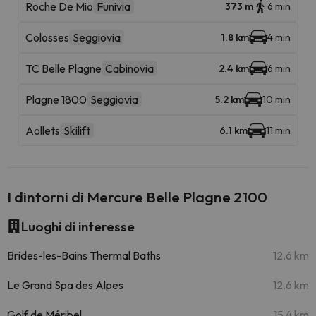
Roche De Mio
Funivia
373 m
6 min
Colosses
Seggiovia
1.8 km
4 min
TC Belle Plagne
Cabinovia
2.4 km
6 min
Plagne 1800
Seggiovia
5.2 km
10 min
Aollets
Skilift
6.1 km
11 min
I dintorni di Mercure Belle Plagne 2100
Luoghi di interesse
Brides-les-Bains Thermal Baths
12.6 km
Le Grand Spa des Alpes
12.6 km
Golf de Méribel
15.4 km