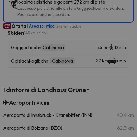
località sciistiche e goderti 272 km di piste.
L'accesso più vicino alle piste è Giggijochbahn a Sölden.
Puoi sciare anche a Sölden.
Ötztal
Area sciistica
272 km sciabili
Sölden
145 km sciabili
Giggijochbahn
Cabinovia
851 m
12 min
Gaislachkoglbahn I
Cabinovia
2.2 km
4 min
I dintorni di Landhaus Grüner
Aeroporti vicini
Aeroporto di Innsbruck - Kranebitten (INN)
40.4 km
Aeroporto di Bolzano (BZO)
62.3 km