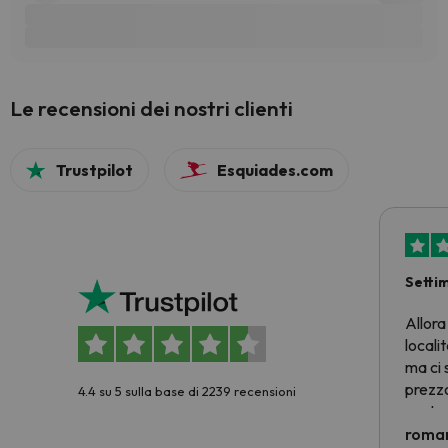
Le recensioni dei nostri clienti
Trustpilot
Esquiades.com
Setti
Allora
locali
ma ci 
prezzo
4.4 su 5 sulla base di 2239 recensioni
nostra 
econom
roman