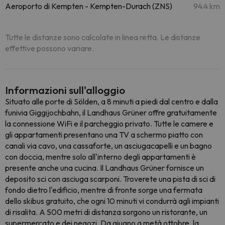
Aeroporto di Kempten - Kempten-Durach (ZNS)
94.4 km
Tutte le distanze sono calcolate in linea retta. Le distanze
effettive possono variare.
Informazioni sull'alloggio
Situato alle porte di Sölden, a 8 minuti a piedi dal centro e dalla
funivia Giggijochbahn, il Landhaus Grüner offre gratuitamente
la connessione WiFi e il parcheggio privato. Tutte le camere e
gli appartamenti presentano una TV a schermo piatto con
canali via cavo, una cassaforte, un asciugacapelli e un bagno
con doccia, mentre solo all'interno degli appartamenti è
presente anche una cucina. Il Landhaus Grüner fornisce un
deposito sci con asciuga scarponi. Troverete una pista di sci di
fondo dietro l'edificio, mentre di fronte sorge una fermata
dello skibus gratuito, che ogni 10 minuti vi condurrà agli impianti
di risalita. A 500 metri di distanza sorgono un ristorante, un
supermercato e dei negozi. Da giugno a metà ottobre, la