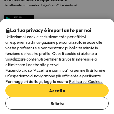
Ha ottenuto una media di 4,6/5 su iOS e Android.
La tua privacy è importante per noi
Utilizziamo i cookie esclusivamente per offrirvi
un’esperienza di navigazione personalizzata in base alle
vostre preferenze e per mostrarvi pubblicità mirate in
funzione del vostro profilo. Questi cookie ci aiutano a
visualizzare contenuti pertinenti ai vostri interessi e a
Metodi di pagamento disponibili
ottimizzare il nostro sito per voi.
Facendo clic su "Accetta e continua", ci permetti di fornire
un'esperienza di navigazione più efficiente e pertinente.
Per maggiori dettagli, leggi la nostra
Politica sui Cookies.
Termini e condizioni generali
Accetta
Protezione dei dati
Aggiungi date per verificare la disponibilità
Informativa sui cookie
Rifiuta
Seleziona Date di prenotazione
Viajes para ti S.L.U. Copyright © Esquiades.com 2002-2026