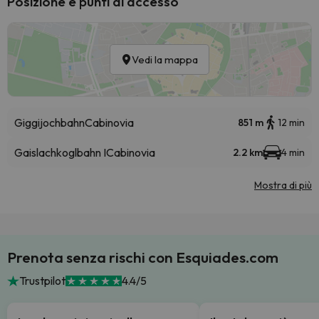
Posizione e punti di accesso
Vedi la mappa
Giggijochbahn
Cabinovia
851 m
12 min
Gaislachkoglbahn I
Cabinovia
2.2 km
4 min
Mostra di più
Prenota senza rischi con Esquiades.com
Trustpilot
4.4/5