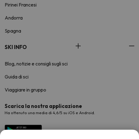
Pirinei Francesi
Andorra
Spagna
SKI INFO
Blog, notizie e consigli sugli sci
Guida di sci
Viaggiare in gruppo
Scarica la nostra applicazione
Ha ottenuto una media di 4,6/5 su iOS e Android.