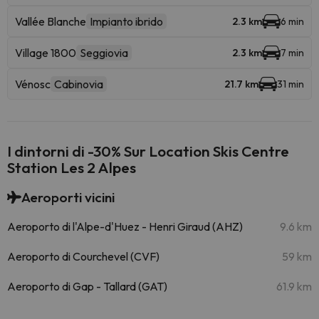
Vallée Blanche
Impianto ibrido
2.3 km
6 min
Village 1800
Seggiovia
2.3 km
7 min
Vénosc
Cabinovia
21.7 km
31 min
I dintorni di -30% Sur Location Skis Centre
Station Les 2 Alpes
Aeroporti vicini
Aeroporto di l'Alpe-d'Huez - Henri Giraud (AHZ)
9.6 km
Aeroporto di Courchevel (CVF)
59 km
Aeroporto di Gap - Tallard (GAT)
61.9 km