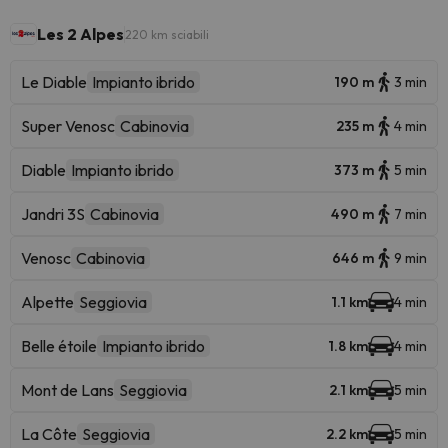
Les 2 Alpes
220 km sciabili
Le Diable
Impianto ibrido
190 m
3 min
Super Venosc
Cabinovia
235 m
4 min
Diable
Impianto ibrido
373 m
5 min
Jandri 3S
Cabinovia
490 m
7 min
Venosc
Cabinovia
646 m
9 min
Alpette
Seggiovia
1.1 km
4 min
Belle étoile
Impianto ibrido
1.8 km
4 min
Mont de Lans
Seggiovia
2.1 km
5 min
La Côte
Seggiovia
2.2 km
5 min