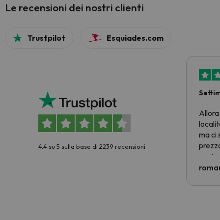
Le recensioni dei nostri clienti
Trustpilot
Esquiades.com
Setti
Allora
locali
ma ci 
prezzo
4.4 su 5 sulla base di 2239 recensioni
nostra 
econom
roman
costre
voluto
per 6 g
paghi 