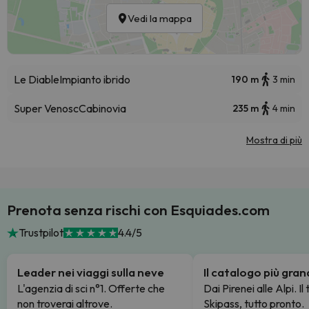
Vedi la mappa
Le Diable
Impianto ibrido
190 m
3 min
Super Venosc
Cabinovia
235 m
4 min
Mostra di più
Prenota senza rischi con Esquiades.com
Trustpilot
4.4/5
Leader nei viaggi sulla neve
Il catalogo più gra
L'agenzia di sci n°1. Offerte che
Dai Pirenei alle Alpi. Il
non troverai altrove.
Skipass, tutto pronto.