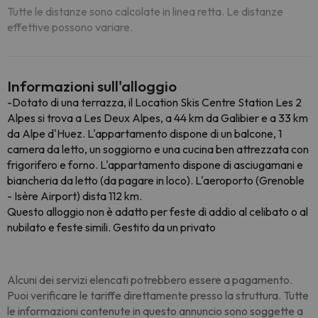
Tutte le distanze sono calcolate in linea retta. Le distanze
effettive possono variare.
Informazioni sull'alloggio
-Dotato di una terrazza, il Location Skis Centre Station Les 2
Alpes si trova a Les Deux Alpes, a 44 km da Galibier e a 33 km
da Alpe d'Huez. L'appartamento dispone di un balcone, 1
camera da letto, un soggiorno e una cucina ben attrezzata con
frigorifero e forno. L'appartamento dispone di asciugamani e
biancheria da letto (da pagare in loco). L'aeroporto (Grenoble
- Isère Airport) dista 112 km.
Questo alloggio non è adatto per feste di addio al celibato o al
nubilato e feste simili. Gestito da un privato
Alcuni dei servizi elencati potrebbero essere a pagamento.
Puoi verificare le tariffe direttamente presso la struttura. Tutte
le informazioni contenute in questo annuncio sono soggette a