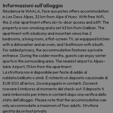
Informazioni sull'alloggio
Résidence le WAALA, face aux pistes offers accommodation
in Les Deux Alpes, 32 km from Alpe d'Huez. With free WiFi,
this 2-star apartment offers ski-to-door access and a lift. The
property is non-smoking and is set 43 km from Galibier. The
apartment with a balcony and mountain views has 2
bedrooms, a living room, a flat-screen TV, an equipped kitchen
with a dishwasher and an oven, and 1 bathroom with a bath.
For added privacy, the accommodation features a private
entrance. During the colder months, guests can enjoy winter
sports in the surrounding area. The nearest airport is Alpes–
Isère Airport, 111 km from the apartment.
La struttura non è disponibile per feste di addio al
nubilato/celibato o simili. È richiesto un deposito cauzionale di
EUR 500 all'arrivo. Dovrai pagarlo in contanti. Dovresti
ricevere il rimborso al momento del check-out. Il deposito ti
sarà rimborsato per intero in contanti dopo una verifica dello
stato dell'alloggio. Please note that the accommodation can
only accommodate a maximum of four adults. Struttura
gestita da un host privato