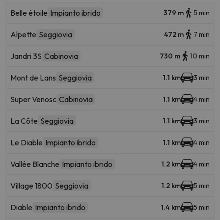
Belle étoile
Impianto ibrido
379 m
5 min
Alpette
Seggiovia
472 m
7 min
Jandri 3S
Cabinovia
730 m
10 min
Mont de Lans
Seggiovia
1.1 km
3 min
Super Venosc
Cabinovia
1.1 km
4 min
La Côte
Seggiovia
1.1 km
3 min
Le Diable
Impianto ibrido
1.1 km
4 min
Vallée Blanche
Impianto ibrido
1.2 km
4 min
Village 1800
Seggiovia
1.2 km
5 min
Diable
Impianto ibrido
1.4 km
5 min