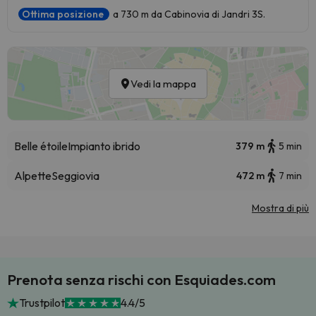
Ottima posizione
a 730 m da Cabinovia di Jandri 3S.
Vedi la mappa
Belle étoile
Impianto ibrido
379 m
5 min
Alpette
Seggiovia
472 m
7 min
Mostra di più
Prenota senza rischi con Esquiades.com
Trustpilot
4.4/5