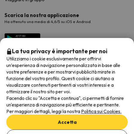
Scarica la nostra applicazione
Ha ottenuto una media di 4,6/5 su iOS e Android.
La tua privacy è importante per noi
Utilizziamo i cookie esclusivamente per offrirvi
un’esperienza di navigazione personalizzata in base alle
vostre preferenze e per mostrarvi pubblicità mirate in
funzione del vostro profilo. Questi cookie ci aiutano a
visualizzare contenuti pertinenti ai vostri interessi e a
Metodi di pagamento disponibili
ottimizzare il nostro sito per voi.
Facendo clic su "Accetta e continua", ci permetti di fornire
un'esperienza di navigazione più efficiente e pertinente.
Per maggiori dettagli, leggi la nostra
Politica sui Cookies.
Termini e condizioni generali
Accetta
Protezione dei dati
Aggiungi date per verificare la disponibilità