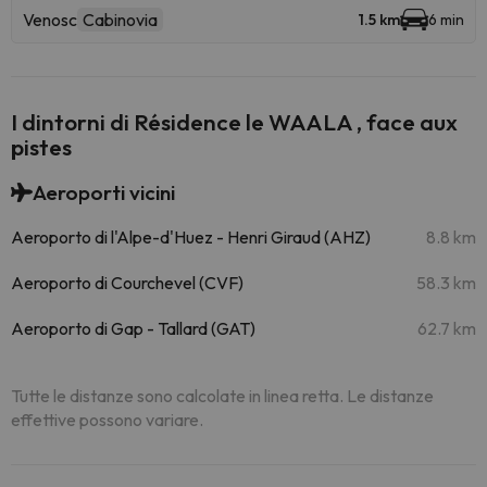
Venosc
Cabinovia
1.5 km
6 min
I dintorni di Résidence le WAALA , face aux
pistes
Aeroporti vicini
Aeroporto di l'Alpe-d'Huez - Henri Giraud (AHZ)
8.8 km
Aeroporto di Courchevel (CVF)
58.3 km
Aeroporto di Gap - Tallard (GAT)
62.7 km
Tutte le distanze sono calcolate in linea retta. Le distanze
effettive possono variare.