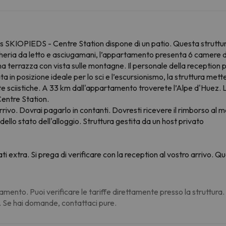
 SKIOPIEDS - Centre Station dispone di un patio. Questa struttur
cheria da letto e asciugamani, l’appartamento presenta 6 camere d
errazza con vista sulle montagne. Il personale della reception parl
a in posizione ideale per lo sci e l’escursionismo, la struttura mette
iste sciistiche. A 33 km dall'appartamento troverete l’Alpe d'Huez. L
entre Station.
rivo. Dovrai pagarlo in contanti. Dovresti ricevere il rimborso al m
ello stato dell'alloggio. Struttura gestita da un host privato
ati extra. Si prega di verificare con la reception al vostro arrivo.
amento. Puoi verificare le tariffe direttamente presso la struttura
. Se hai domande, contattaci pure.