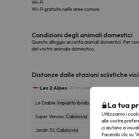
Wi-Fi
Wi-Fi gratuito nelle aree comuni
Condizioni degli animali domestici
Questo alloggio accetta animali domestici. Per cons
del vostro animale domestico.
Distanze dalle stazioni sciistiche vic
Les 2 Alpes
220 km sciabili
Le Diable
Impianto ibrido
La tua pr
Utilizziamo i cook
Super Venosc
Cabinovia
alle vostre prefer
ci aiutano a visual
Jandri 3S
Cabinovia
Facendo clic su "A