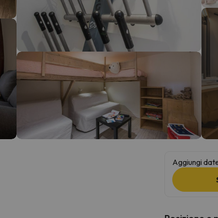
la strada. Non appena troverà la bussola, tornerà.
Aggiungi date 
Posizione e 