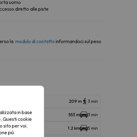
orta uomo
cesso diretto alle piste
erso la
modulo di contatto
informandoci sul peso
209 m
3 min
alizzata in base
553 m
3 min
o. Questi cookie
o sito per voi.
1.2 km
5 min
one più