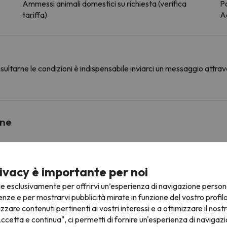
Ammessi animali domestici su richiesta (verifica
P
tariffa)
Ac
ultarne le condizioni è indispensabile inviarci un messaggio attrav
ine
Diable
Impianto ibrido
62 m
1 min
ivacy è importante per noi
ie esclusivamente per offrirvi un’esperienza di navigazione person
Venosc
Cabinovia
402 m
6 min
enze e per mostrarvi pubblicità mirate in funzione del vostro profil
izzare contenuti pertinenti ai vostri interessi e a ottimizzare il nostr
Alpette
Seggiovia
596 m
9 min
ccetta e continua", ci permetti di fornire un'esperienza di navigazi