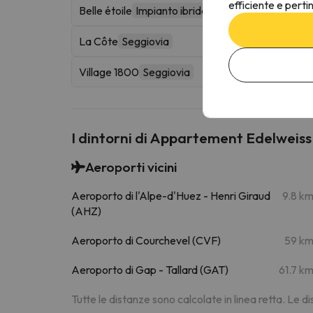
efficiente e perti
Belle étoile
Impianto ibrido
La Côte
Seggiovia
Village 1800
Seggiovia
I dintorni di Appartement Edelweiss
Aeroporti vicini
Aeroporto di l'Alpe-d'Huez - Henri Giraud
9.8 k
(AHZ)
Aeroporto di Courchevel (CVF)
59 k
Aeroporto di Gap - Tallard (GAT)
61.7 k
Tutte le distanze sono calcolate in linea retta. Le 