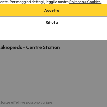
nente. Per maggiori dettagli, leggi la nostra
Politica sui Cookies.
Mont de Lans
Seggiovia
1.4 km
6 min
Accetta
Vallée Blanche
Impianto ibrido
2.2 km
7 min
Rifiuta
2.4 km
9 min
 Skiopieds - Centre Station
m
m
m
distanze effettive possono variare.