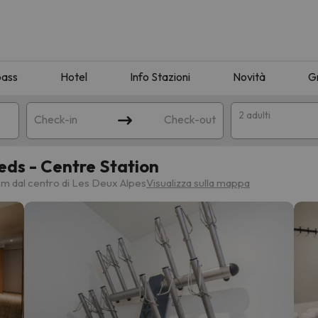
pass
Hotel
Info Stazioni
Novità
G
2 adulti
Check-in
Check-out
ds - Centre Station
a
 m dal centro di Les Deux Alpes
Visualizza sulla mappa
ispondente alla sua ricerca. Provare a modificare la destinazione.