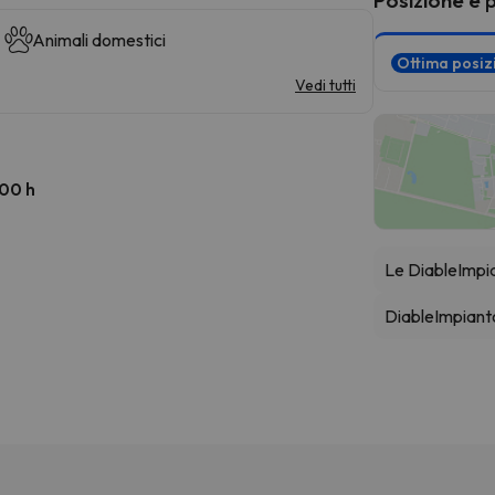
Animali domestici
Ottima posi
Vedi tutti
:00 h
Le Diable
Impi
Diable
Impianto