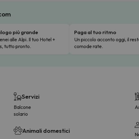
.com
talogo più grande
Paga al tuo ritmo
enei alle Alpi. Il tuo Hotel +
Un piccolo acconto oggi, il rest
s, tutto pronto.
comode rate.
Servizi
Balcone
Ar
solario
Animali domestici
Ne