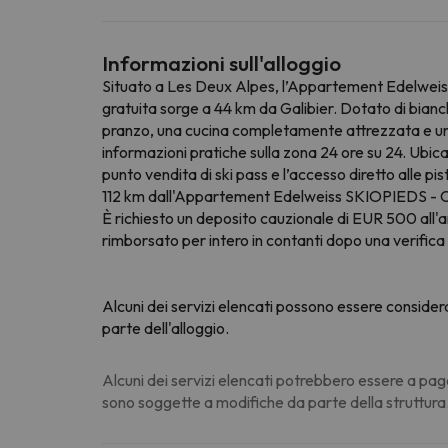
Informazioni sull'alloggio
Situato a Les Deux Alpes, l’Appartement Edelweiss
gratuita sorge a 44 km da Galibier. Dotato di bian
pranzo, una cucina completamente attrezzata e una t
informazioni pratiche sulla zona 24 ore su 24. Ubicat
punto vendita di ski pass e l’accesso diretto alle p
112 km dall'Appartement Edelweiss SKIOPIEDS - C
È richiesto un deposito cauzionale di EUR 500 all'ar
rimborsato per intero in contanti dopo una verifica d
Alcuni dei servizi elencati possono essere consider
parte dell'alloggio.
Alcuni dei servizi elencati potrebbero essere a pag
sono soggette a modifiche da parte della struttura