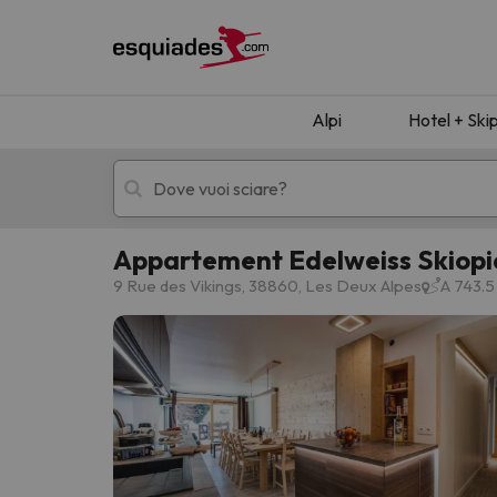
Alpi
Hotel + Ski
Appartement Edelweiss Skiopie
Hotel + skipass
Hotel di montagn
9 Rue des Vikings, 38860, Les Deux Alpes
A 743.5
Ops, non abbiamo trovato alcun risultato corr