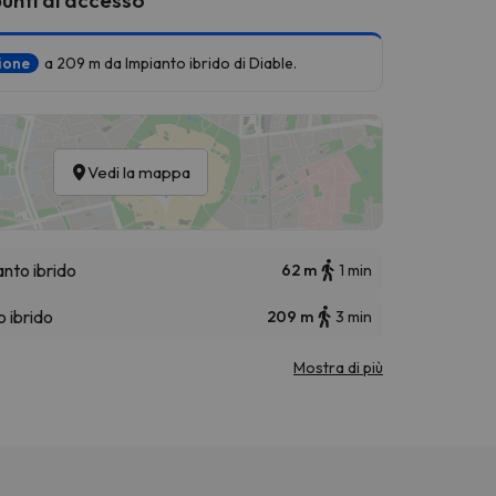
zione
a 209 m da Impianto ibrido di Diable.
Vedi la mappa
anto ibrido
62 m
1 min
 ibrido
209 m
3 min
Mostra di più