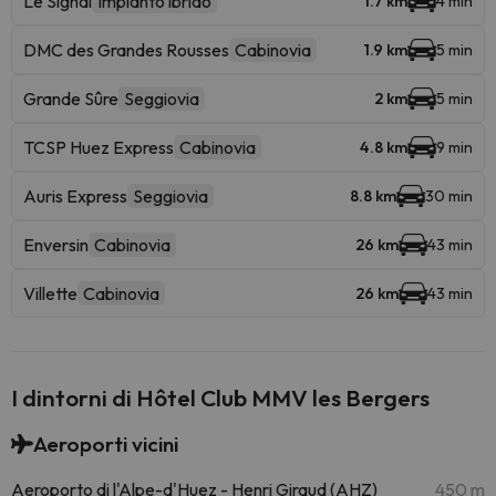
Le Signal
Impianto ibrido
1.7 km
4 min
DMC des Grandes Rousses
Cabinovia
1.9 km
5 min
Grande Sûre
Seggiovia
2 km
5 min
TCSP Huez Express
Cabinovia
4.8 km
9 min
Auris Express
Seggiovia
8.8 km
30 min
Enversin
Cabinovia
26 km
43 min
Villette
Cabinovia
26 km
43 min
I dintorni di Hôtel Club MMV les Bergers
Aeroporti vicini
Aeroporto di l'Alpe-d'Huez - Henri Giraud (AHZ)
450 m