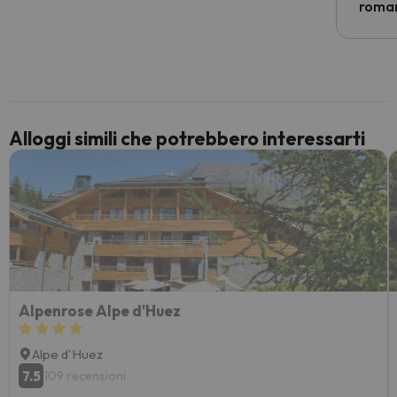
econom
roman
costre
voluto
per 6 g
paghi 
Alloggi simili che potrebbero interessarti
Alpenrose Alpe d'Huez
Alpe d'Huez
7.5
109 recensioni