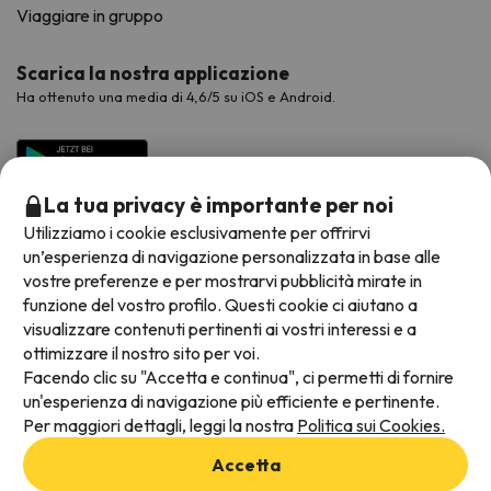
Viaggiare in gruppo
Scarica la nostra applicazione
Ha ottenuto una media di 4,6/5 su iOS e Android.
La tua privacy è importante per noi
Utilizziamo i cookie esclusivamente per offrirvi
un’esperienza di navigazione personalizzata in base alle
vostre preferenze e per mostrarvi pubblicità mirate in
funzione del vostro profilo. Questi cookie ci aiutano a
visualizzare contenuti pertinenti ai vostri interessi e a
Metodi di pagamento disponibili
ottimizzare il nostro sito per voi.
Facendo clic su "Accetta e continua", ci permetti di fornire
un'esperienza di navigazione più efficiente e pertinente.
Per maggiori dettagli, leggi la nostra
Politica sui Cookies.
Termini e condizioni generali
Accetta
Protezione dei dati