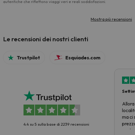
autentiche che riflettono viaggi veri e reali soddisfazioni.
Mostra più recensioni
Le recensioni dei nostri clienti
Trustpilot
Esquiades.com
Setti
Allora
locali
ma ci 
prezzo
4.4 su 5 sulla base di 2239 recensioni
nostra 