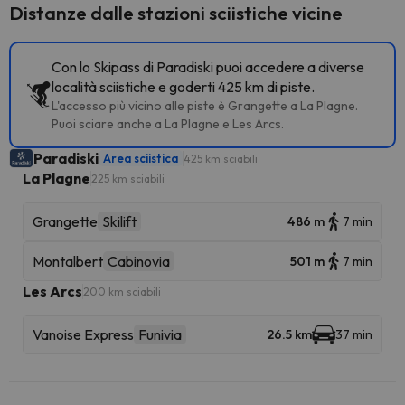
Distanze dalle stazioni sciistiche vicine
Con lo Skipass di Paradiski puoi accedere a diverse
località sciistiche e goderti 425 km di piste.
L'accesso più vicino alle piste è Grangette a La Plagne.
Puoi sciare anche a La Plagne e Les Arcs.
Paradiski
Area sciistica
425 km sciabili
La Plagne
225 km sciabili
Grangette
Skilift
486 m
7 min
Montalbert
Cabinovia
501 m
7 min
Les Arcs
200 km sciabili
Vanoise Express
Funivia
26.5 km
37 min