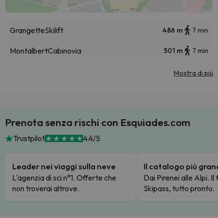
Grangette
Skilift
486 m
7 min
Montalbert
Cabinovia
501 m
7 min
Mostra di più
Prenota senza rischi con Esquiades.com
Trustpilot
4.4/5
Leader nei viaggi sulla neve
Il catalogo più gra
L'agenzia di sci n°1. Offerte che
Dai Pirenei alle Alpi. Il
non troverai altrove.
Skipass, tutto pronto.