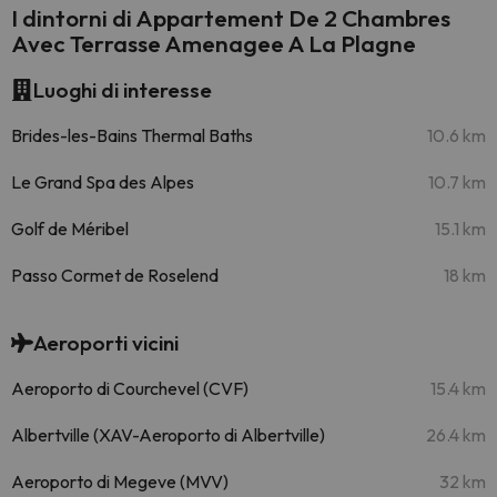
I dintorni di Appartement De 2 Chambres
Avec Terrasse Amenagee A La Plagne
Luoghi di interesse
Brides-les-Bains Thermal Baths
10.6 km
Le Grand Spa des Alpes
10.7 km
Golf de Méribel
15.1 km
Passo Cormet de Roselend
18 km
Aeroporti vicini
Aeroporto di Courchevel (CVF)
15.4 km
Albertville (XAV-Aeroporto di Albertville)
26.4 km
Aeroporto di Megeve (MVV)
32 km