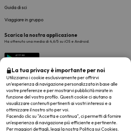
Guida di sci
Viaggiare in gruppo
Scarica la nostra applicazione
Ha ottenuto una media di 4,6/5 su iOS e Android.
La tua privacy è importante per noi
Utilizziamo i cookie esclusivamente per offrirvi
un’esperienza di navigazione personalizzata in base alle
vostre preferenze e per mostrarvi pubblicità mirate in
funzione del vostro profilo. Questi cookie ci aiutano a
visualizzare contenuti pertinenti ai vostri interessi e a
Metodi di pagamento disponibili
ottimizzare il nostro sito per voi.
Facendo clic su "Accetta e continua", ci permetti di fornire
un'esperienza di navigazione più efficiente e pertinente.
Per maggiori dettagli, leggi la nostra
Politica sui Cookies.