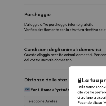
Parcheggio
L'alloggio offre parcheggio interno gratuito
Verifica direttamente con la struttura ricettiva se of
Condizioni degli animali domestici
Questo alloggio accetta animali domestici. Per cons
del vostro animale domestico.
Distanze dalle stazioni sciistiche vic
La tua pr
Utilizziamo i cook
Font-Romeu Pyrénées 2000
43 km sciabili
alle vostre prefer
ci aiutano a visual
Telecabine Airelles
Facendo clic su "A