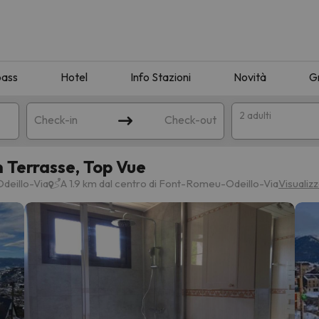
pass
Hotel
Info Stazioni
Novità
G
2 adulti
Check-in
Check-out
 Terrasse, Top Vue
a
deillo-Via
A 1.9 km dal centro di Font-Romeu-Odeillo-Via
Visualiz
ispondente alla sua ricerca. Provare a modificare la destinazione.