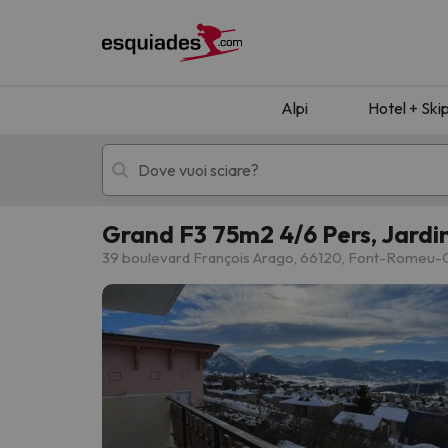
Alpi
Hotel + Ski
Grand F3 75m2 4/6 Pers, Jardin
Hotel + skipass
Hotel di montagn
39 boulevard François Arago, 66120, Font-Romeu-O
Ops, non abbiamo trovato alcun risultato corr