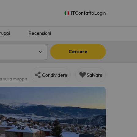
IT
Contatto
Login
ruppi
Recensioni
Cercare
Condividere
Salvare
za sulla mappa