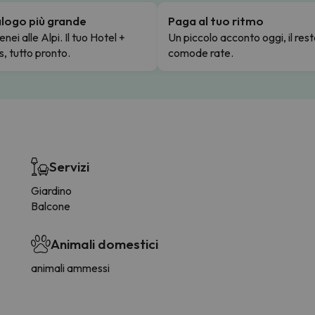
talogo più grande
Paga al tuo ritmo
enei alle Alpi. Il tuo Hotel +
Un piccolo acconto oggi, il rest
s, tutto pronto.
comode rate.
Servizi
Giardino
Balcone
Animali domestici
animali ammessi