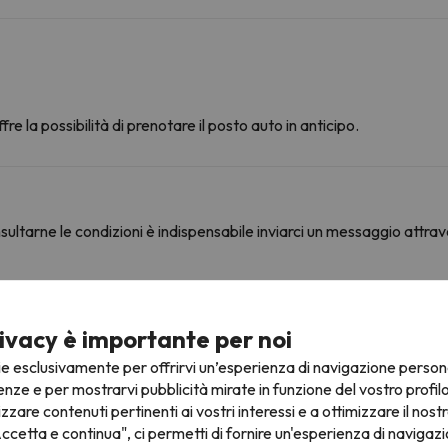
fre la possibilità di prenotare il posto auto in anticipo.
ultarne le condizioni è indispensabile inviarci un messaggio attrav
ine
ivacy è importante per noi
ie esclusivamente per offrirvi un’esperienza di navigazione person
enze e per mostrarvi pubblicità mirate in funzione del vostro profil
izzare contenuti pertinenti ai vostri interessi e a ottimizzare il nostr
Area Font Romeu
2.1 km
4 min
ccetta e continua", ci permetti di fornire un'esperienza di navigazi