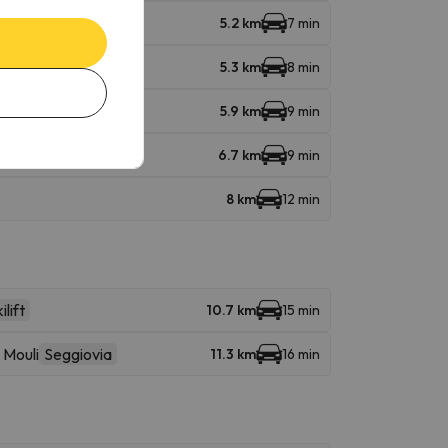
5.2 km
7 min
5.3 km
8 min
5.9 km
9 min
6.7 km
9 min
8 km
12 min
ilift
10.7 km
15 min
 Mouli
Seggiovia
11.3 km
16 min