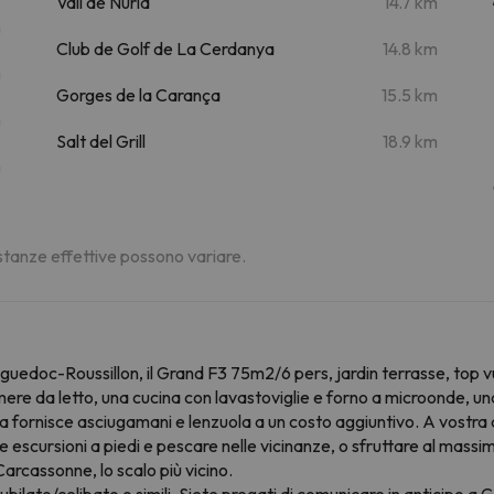
Vall de Núria
14.7 km
m
Club de Golf de La Cerdanya
14.8 km
m
Gorges de la Carança
15.5 km
m
Salt del Grill
18.9 km
m
distanze effettive possono variare.
uedoc-Roussillon, il Grand F3 75m2/6 pers, jardin terrasse, top vu
e da letto, una cucina con lavastoviglie e forno a microonde, una
a fornisce asciugamani e lenzuola a un costo aggiuntivo. A vostra
 escursioni a piedi e pescare nelle vicinanze, o sfruttare al massim
rcassonne, lo scalo più vicino.
nubilato/celibato o simili. Siete pregati di comunicare in anticipo 