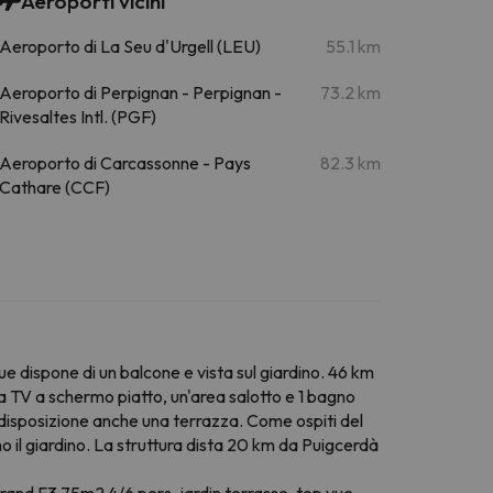
Aeroporti vicini
Aeroporto di La Seu d'Urgell (LEU)
55.1 km
Aeroporto di Perpignan - Perpignan -
73.2 km
Rivesaltes Intl. (PGF)
Aeroporto di Carcassonne - Pays
82.3 km
Cathare (CCF)
e dispone di un balcone e vista sul giardino. 46 km
 TV a schermo piatto, un'area salotto e 1 bagno
 disposizione anche una terrazza. Come ospiti del
o il giardino. La struttura dista 20 km da Puigcerdà
a Grand F3 75m2 4/6 pers, jardin terrasse, top vue