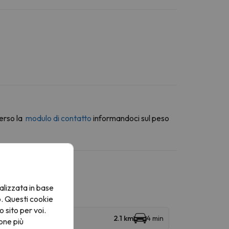
erso la
modulo di contatto
informandoci sul peso
alizzata in base
o. Questi cookie
o sito per voi.
2.1 km
4 min
one più