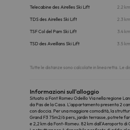
Telecabine des Airelles Ski Lift
2.2 k
TDS des Airelles Ski Lift
2.3 k
TSF Col del Pam Ski Lift
3.4 k
TSD des Aveillans Ski Lift
3.5 k
Tutte le distanze sono calcolate in linea retta. Le 
Informazioni sull'alloggio
Situato a Font Romeu Odeillo Via nella regione Lang
da Pas de la Casa. L'appartamento presenta 2 camer
con doccia. Per una maggiore comodità, la struttur
Grand F3 75m2/6 pers, jardin terrasse, potrete fare
e 2,2 km da Font-Romeu. 82 km dall'Aeroporto di Ca
La struttura non è disponibile per feste di addio al 