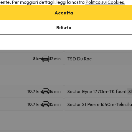
nente. Per maggiori dettagli, leggi la nostra
Politica sui Cookies.
Sud I & II
5.2 km
7 min
Accetta
Isard
5.2 km
7 min
Rifiuta
Colchique
5.4 km
8 min
TSF Col De Pam
5.9 km
9 min
TSD Du Roc
8 km
12 min
Sector Eyne 1770m-TK fount
Sk
10.7 km
16 min
Sector St Pierre 1640m-Telesilla
10.7 km
15 min