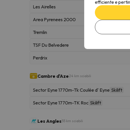
efficiente e perti
Les Airelles
Area Pyrenees 2000
Tremlin
TSF Du Belvedere
Perdrix
Cambre d'Aze
24 km sciabili
Sector Eyne 1770m-Tk Coulée d' Eyne
Skilift
Sector Eyne 1770m-TK Roc
Skilift
Les Angles
55 km sciabili