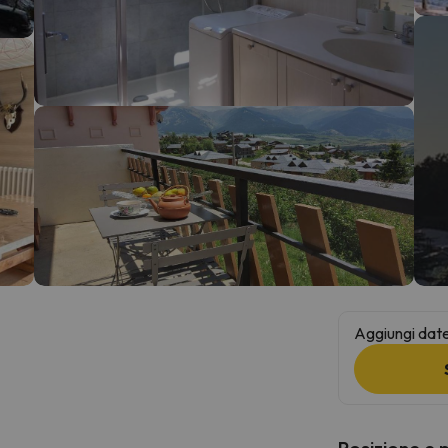
la strada. Non appena troverà la bussola, tornerà.
Aggiungi date 
Posizione e 