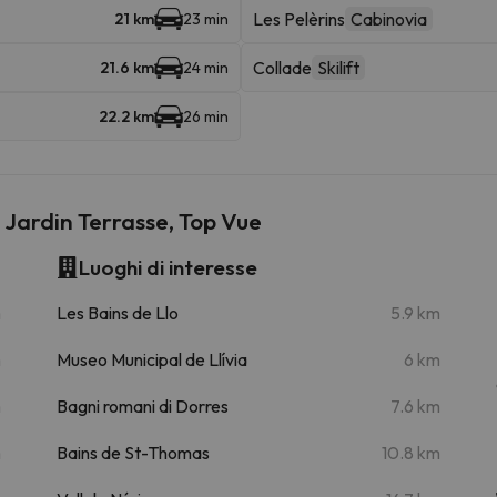
Les Pelèrins
Cabinovia
21 km
23 min
Collade
Skilift
21.6 km
24 min
22.2 km
26 min
, Jardin Terrasse, Top Vue
Luoghi di interesse
m
Les Bains de Llo
5.9 km
m
Museo Municipal de Llívia
6 km
m
Bagni romani di Dorres
7.6 km
m
Bains de St-Thomas
10.8 km