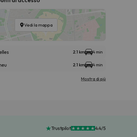
Vedi la mappa
elles
2.1 km
4 min
meu
2.1 km
4 min
Mostra di più
Trustpilot
4.4/5