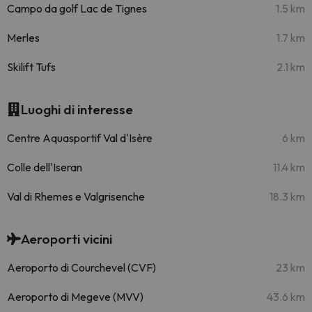
Campo da golf Lac de Tignes
1.5 km
Merles
1.7 km
Skilift Tufs
2.1 km
Luoghi di interesse
Centre Aquasportif Val d'Isère
6 km
Colle dell'Iseran
11.4 km
Val di Rhemes e Valgrisenche
18.3 km
Aeroporti vicini
Aeroporto di Courchevel (CVF)
23 km
Aeroporto di Megeve (MVV)
43.6 km