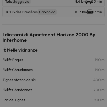
Tufs
Seggiovia
8.6 km
30 min
TCD8 des Brévières
Cabinovia
10.3 km
17 min
I dintorni di Apartment Horizon 2000 By
Interhome
Nelle vicinanze
Skilift Paquis
190 m
Skilift Chaudannes
190 m
Tignes station de ski
400 m
Skilift Chardonnet
700 m
Lac de Tignes
930 m