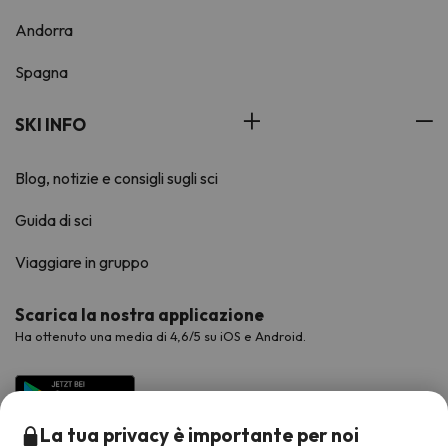
Andorra
Spagna
SKI INFO
Blog, notizie e consigli sugli sci
Guida di sci
Viaggiare in gruppo
Scarica la nostra applicazione
Ha ottenuto una media di 4,6/5 su iOS e Android.
La tua privacy è importante per noi