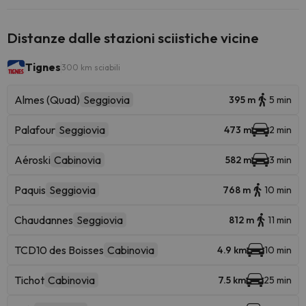
Distanze dalle stazioni sciistiche vicine
Tignes
300 km sciabili
Almes (Quad)
Seggiovia
395 m
5 min
Palafour
Seggiovia
473 m
2 min
Aéroski
Cabinovia
582 m
3 min
Paquis
Seggiovia
768 m
10 min
Chaudannes
Seggiovia
812 m
11 min
TCD10 des Boisses
Cabinovia
4.9 km
10 min
Tichot
Cabinovia
7.5 km
25 min