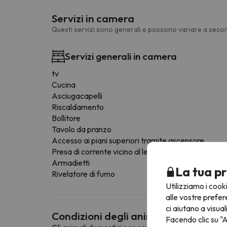
Servizi in camera
Questi servizi sono generali e possono variare a secon
Servizi generali in camera
tv
Cucina
Asciugacapelli
Riscaldamento
Bollitore
Tavolo da pranzo
Accesso ai piani superiori tramite ascensore
Presa di corrente vicino al letto
Armadietti
La tua pr
Rivelatore di fumo
Utilizziamo i cook
alle vostre prefer
ci aiutano a visual
Condizioni degli animali domestici
Facendo clic su "A