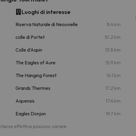
Luoghi di interesse
m
Riserva Naturale di Neouvielle
8.4 km
m
colle di Portet
10.2 km
m
Colle d'Aspin
13.8 km
m
The Eagles of Aure
15.9 km
The Hanging Forest
16.1 km
Grands Thermes
17.2 km
Aquensis
17.4 km
Eagles Donjon
19.7 km
distanze effettive possono variare.