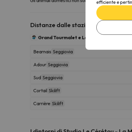
Gli animali domestici non sono ammessi in questa st
efficiente e perti
Distanze dalle stazioni sciistiche vic
Grand Tourmalet e La Mongie
100 km sciabili
Bearnais
Seggiovia
Adour
Seggiovia
Sud
Seggiovia
Cortail
Skilift
Carrière
Skilift
I dintorni di Studio Le Cérétou - La