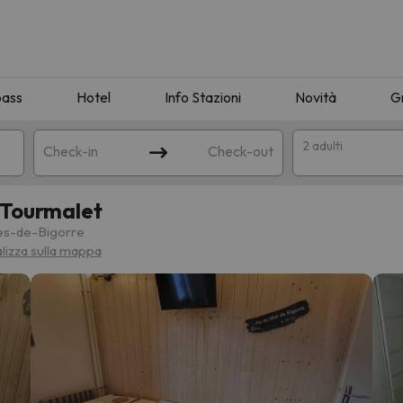
pass
Hotel
Info Stazioni
Novità
G
2 adulti
Check-in
Check-out
 Tourmalet
a
es-de-Bigorre
alizza sulla mappa
ispondente alla sua ricerca. Provare a modificare la destinazione.