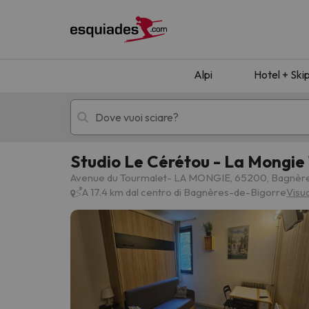
Alpi
Hotel + Ski
Studio Le Cérétou - La Mongie
Hotel + skipass
Hotel di montagn
Avenue du Tourmalet- LA MONGIE, 65200, Bagnèr
A 17.4 km dal centro di Bagnères-de-Bigorre
Visu
Ops, non abbiamo trovato alcun risultato corr