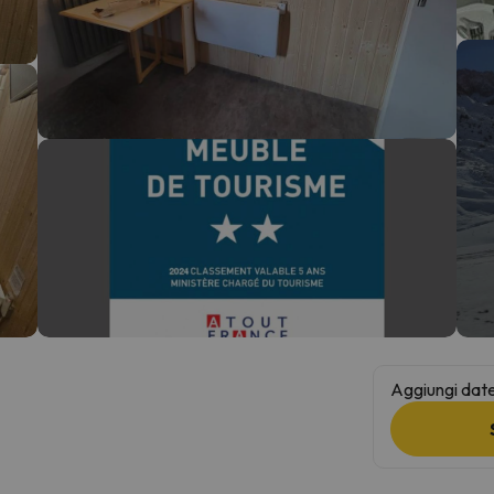
la strada. Non appena troverà la bussola, tornerà.
Aggiungi date 