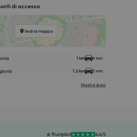
punti di accesso
Vedi la mappa
ovia
1 km
4 min
giovia
1.2 km
5 min
Mostra di più
Trustpilot
4.4/5