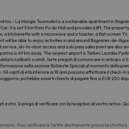
rétou - La Mongie Tourmalet is a sustainable apartment in Bagnèr
ar. It is set 5 km from Pic du Midi and provides a lift. The proper
, a kitchenette with a microwave and a toaster, a flat-screen TV,
 will be able to enjoy activities in and around Bagnères-de-Bigorre
 service, ski-to-door access and a ski pass sales point are also ava
sparros is 49 km away. The nearest airport is Tarbes Lourdes Pyr
nubilato/celibato o simili. Siete pregati di comunicare in anticipo a
nformazione nella sezione Richieste Speciali al momento della preno
. Gli ospiti di età inferiore ai 18 anni possono effettuare il check-
tuo soggiorno, potrebbe esserti chiesto di pagare fino a EUR 250 do
ati extra. Si prega di verificare con la reception al vostro arrivo.
amento. Puoi verificare le tariffe direttamente presso la struttura