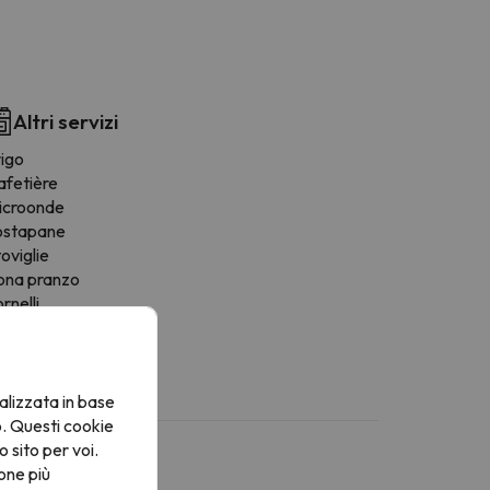
Altri servizi
rigo
afetière
icroonde
ostapane
oviglie
ona pranzo
rnelli
alizzata in base
o. Questi cookie
o sito per voi.
one più