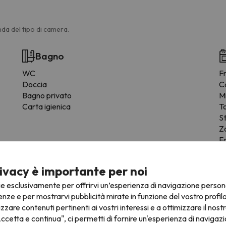
da del tipo di camera.
Bagno
WC
F
Doccia
C
Bagno privato
M
Carta igienica
T
St
Z
Fo
ivacy è importante per noi
ie esclusivamente per offrirvi un’esperienza di navigazione person
enze e per mostrarvi pubblicità mirate in funzione del vostro profil
izzare contenuti pertinenti ai vostri interessi e a ottimizzare il nostr
ccetta e continua", ci permetti di fornire un'esperienza di navigazi