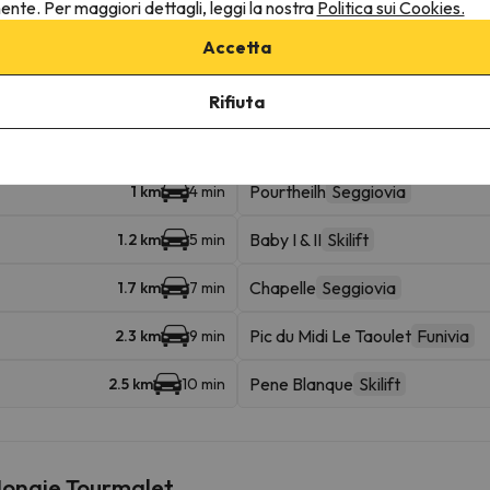
ruttura.
nente. Per maggiori dettagli, leggi la nostra
Politica sui Cookies.
Accetta
ine
Rifiuta
Pourtheilh
Seggiovia
1 km
4 min
Baby I & II
Skilift
1.2 km
5 min
Chapelle
Seggiovia
1.7 km
7 min
Pic du Midi Le Taoulet
Funivia
2.3 km
9 min
Pene Blanque
Skilift
2.5 km
10 min
 Mongie Tourmalet