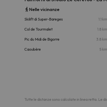
Nelle vicinanze
Skilift di Super-Bareges
1.1 k
Col de Tourmalet
1.8 k
Pic du Midi de Bigorre
3.8 k
Caoubère
5 k
Tutte le distanze sono calcolate in linea retta. Le 