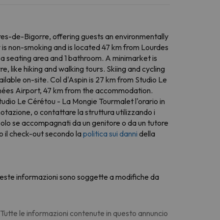
es-de-Bigorre, offering guests an environmentally
ty is non-smoking and is located 47 km from Lourdes
 a seating area and 1 bathroom. A minimarket is
, like hiking and walking tours. Skiing and cycling
ilable on-site. Col d'Aspin is 27 km from Studio Le
énées Airport, 47 km from the accommodation.
 Studio Le Cérétou - La Mongie Tourmalet l'orario in
tazione, o contattare la struttura utilizzando i
in solo se accompagnati da un genitore o da un tutore
po il check-out secondo la
politica sui danni
della
 Queste informazioni sono soggette a modifiche da
. Tutte le informazioni contenute in questo annuncio