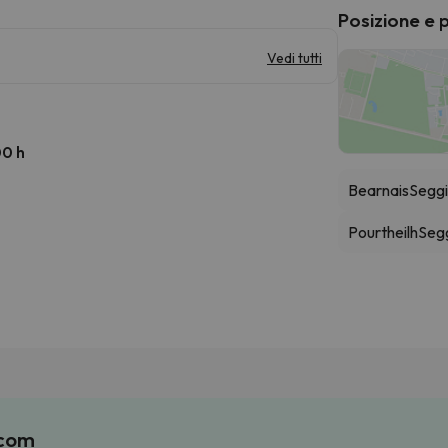
Posizione e 
Vedi tutti
00 h
Bearnais
Seggi
Pourtheilh
Seg
.com