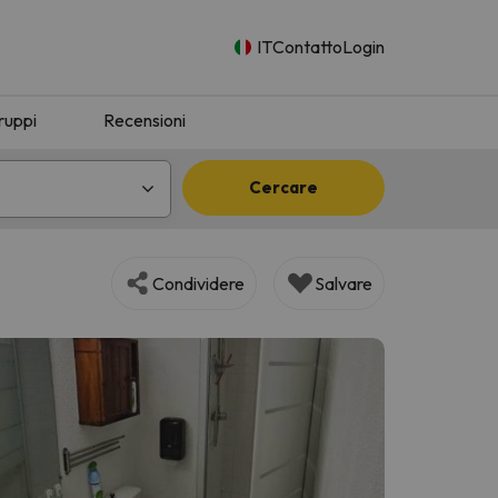
IT
Contatto
Login
ruppi
Recensioni
Cercare
Condividere
Salvare