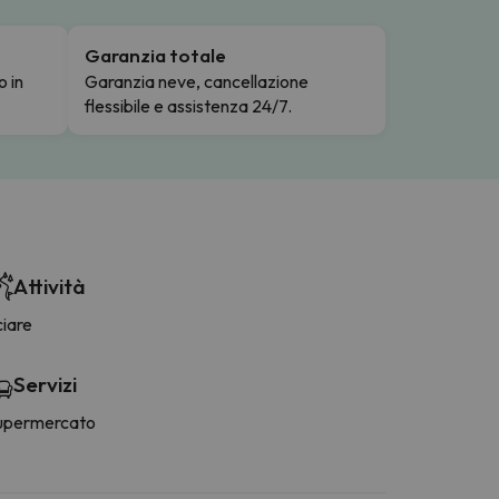
Garanzia totale
o in
Garanzia neve, cancellazione
flessibile e assistenza 24/7.
Attività
ciare
Servizi
upermercato