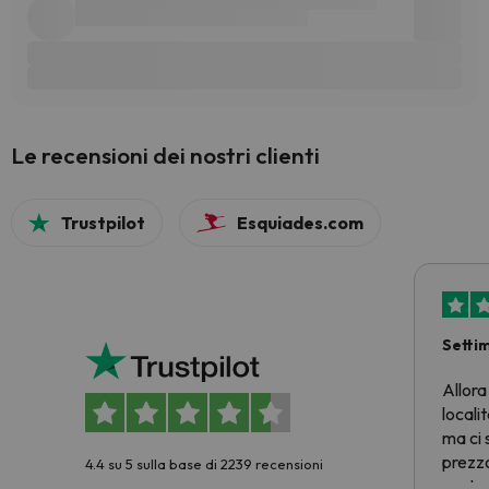
Le recensioni dei nostri clienti
Trustpilot
Esquiades.com
Setti
Allora
locali
ma ci 
prezzo
4.4 su 5 sulla base di 2239 recensioni
nostra 