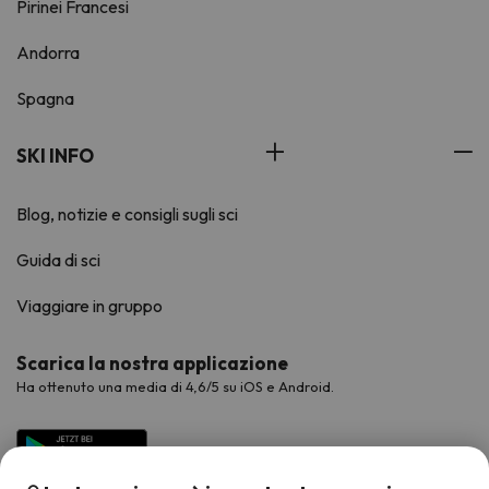
Pirinei Francesi
Andorra
Spagna
SKI INFO
Blog, notizie e consigli sugli sci
Guida di sci
Viaggiare in gruppo
Scarica la nostra applicazione
Ha ottenuto una media di 4,6/5 su iOS e Android.