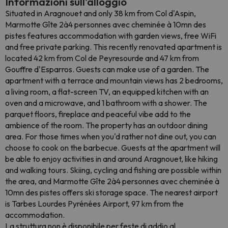
Informazioni sull'alloggio
Situated in Aragnouet and only 38 km from Col d'Aspin,
Marmotte Gîte 2à4 personnes avec cheminée à 10mn des
pistes features accommodation with garden views, free WiFi
and free private parking. This recently renovated apartment is
located 42 km from Col de Peyresourde and 47 km from
Gouffre d'Esparros. Guests can make use of a garden. The
apartment with a terrace and mountain views has 2 bedrooms,
a living room, a flat-screen TV, an equipped kitchen with an
oven and a microwave, and 1 bathroom with a shower. The
parquet floors, fireplace and peaceful vibe add to the
ambience of the room. The property has an outdoor dining
area. For those times when you'd rather not dine out, you can
choose to cook on the barbecue. Guests at the apartment will
be able to enjoy activities in and around Aragnouet, like hiking
and walking tours. Skiing, cycling and fishing are possible within
the area, and Marmotte Gîte 2à4 personnes avec cheminée à
10mn des pistes offers ski storage space. The nearest airport
is Tarbes Lourdes Pyrénées Airport, 97 km from the
accommodation.
La struttura non è disponibile per feste di addio al