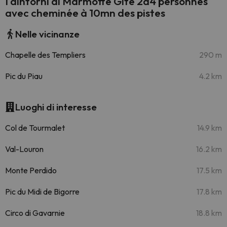
I dintorni di Marmotte Gîte 2à4 personnes
avec cheminée à 10mn des pistes
Nelle vicinanze
Chapelle des Templiers
290 m
Pic du Piau
4.2 km
Luoghi di interesse
Col de Tourmalet
14.9 km
Val-Louron
16.2 km
Monte Perdido
17.5 km
Pic du Midi de Bigorre
17.8 km
Circo di Gavarnie
18.8 km