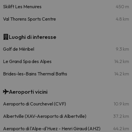
Skilift Les Menuires
450 m
Val Thorens Sports Centre
4.8 km
Luoghi di interesse
Golf de Méribel
9.3 km
Le Grand Spa des Alpes
14.2 km
Brides-les-Bains Thermal Baths
14.2 km
Aeroporti vicini
Aeroporto di Courchevel (CVF)
10.9 km
Albertville (XAV-Aeroporto di Albertville)
37.2 km
Aeroporto di l'Alpe-d'Huez - Henri Giraud (AHZ)
44.2 km