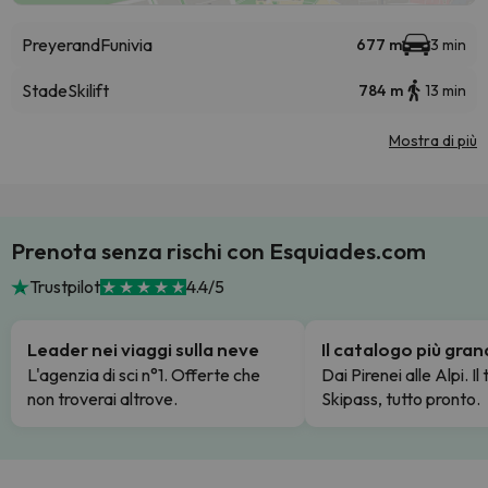
Preyerand
Funivia
677 m
3 min
Stade
Skilift
784 m
13 min
Mostra di più
Prenota senza rischi con Esquiades.com
Trustpilot
4.4/5
Leader nei viaggi sulla neve
Il catalogo più gra
L'agenzia di sci n°1. Offerte che
Dai Pirenei alle Alpi. Il
non troverai altrove.
Skipass, tutto pronto.