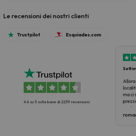
Le recensioni dei nostri clienti
Trustpilot
Esquiades.com
Setti
Allora
locali
ma ci 
prezzo
4.4 su 5 sulla base di 2239 recensioni
nostra 
econom
roman
costre
voluto
per 6 g