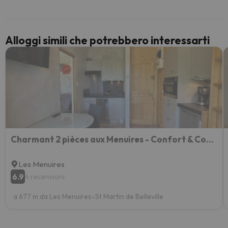
paghi 
Alloggi simili che potrebbero interessarti
Charmant 2 pièces aux Menuires - Confort & Commodités - FR-1-452-84
Les Menuires
6.9
4 recensioni
a 677 m da Les Menuires-St Martin de Belleville