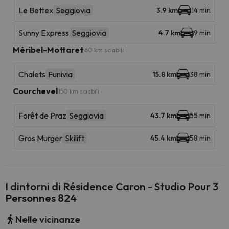
Le Bettex
Seggiovia
3.9 km
14 min
Sunny Express
Seggiovia
4.7 km
9 min
Méribel-Mottaret
60 km sciabili
Chalets
Funivia
15.8 km
38 min
Courchevel
150 km sciabili
Forêt de Praz
Seggiovia
43.7 km
55 min
Gros Murger
Skilift
45.4 km
58 min
I dintorni di Résidence Caron - Studio Pour 3
Personnes 824
Nelle vicinanze