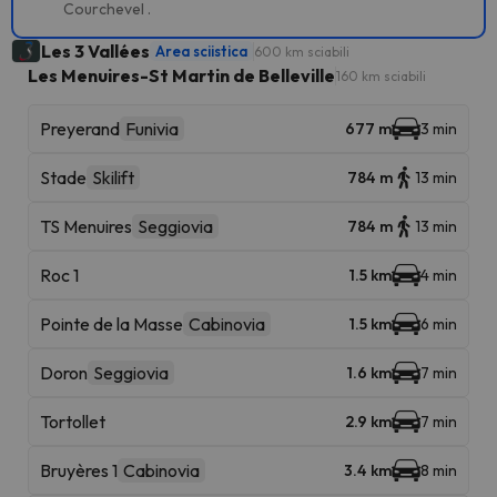
Courchevel .
Les 3 Vallées
Area sciistica
600 km sciabili
Les Menuires-St Martin de Belleville
160 km sciabili
Preyerand
Funivia
677 m
3 min
Stade
Skilift
784 m
13 min
TS Menuires
Seggiovia
784 m
13 min
Roc 1
1.5 km
4 min
Pointe de la Masse
Cabinovia
1.5 km
6 min
Doron
Seggiovia
1.6 km
7 min
Tortollet
2.9 km
7 min
Bruyères 1
Cabinovia
3.4 km
8 min