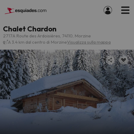
Chalet Chardon
2717A Route des Ardoisières, 74110, Morzine
A 3.4 km dal centro di Morzine
Visualizza sulla mappa