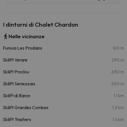
I dintorni di Chalet Chardon
Nelle vicinanze
Funivia Les Prodains
160 m
Skilift Verare
290 m
Skilift Proclou
630 m
Skilift Seraussaix
650 m
Skilift di Baron
1.1 km
Skilift Grandes Combes
1.3 km
Skilift Trashers
1.4 km