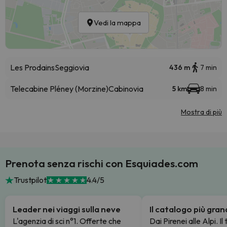
Vedi la mappa
Les Prodains
Seggiovia
436 m
7 min
Telecabine Pléney (Morzine)
Cabinovia
5 km
8 min
Mostra di più
Prenota senza rischi con Esquiades.com
Trustpilot
4.4/5
Leader nei viaggi sulla neve
Il catalogo più gra
L'agenzia di sci n°1. Offerte che
Dai Pirenei alle Alpi. Il