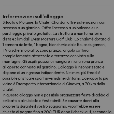
Informazioni sull'alloggio
Situato a Morzine, lo Chalet Chardon offre sistemazioni con
accesso a un giardino. Offre l'accesso a un balcone e un
parcheggio privato gratuito. La struttura è non fumatori e
dista 43 km dall'Evian Masters Golf Club. Lo chalet è dotato di
1 camera da letto, 1 bagno, biancheria da letto, asciugamani,
TV a schermo piatto, zona pranzo, angolo cottura
completamente attrezzato e terrazza con vista sulle
montagne. Gli ospiti possono mangiare in una zona pranzo
all'aperto con vista sul giardino. L'alloggio è insonorizzato e
dispone di un ingresso indipendente. Nei mesi più freddi è
possibile praticare sport invernali nei dintorni. L'aeroporto più
vicino è l'aeroporto internazionale di Ginevra, a 70 km dallo
chalet.
In questo alloggio non è possibile organizzare feste di addio al
celibato o al nubilato o feste simili. Se causate danni alla
proprietà durante il vostro soggiorno, vi potrebbe essere
chiesto di pagare fino a 200 EUR dopo il check-out, secondo la