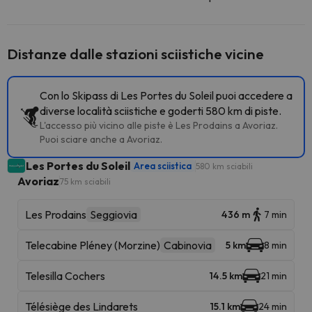
Distanze dalle stazioni sciistiche vicine
Con lo Skipass di Les Portes du Soleil puoi accedere a
diverse località sciistiche e goderti 580 km di piste.
L'accesso più vicino alle piste è Les Prodains a Avoriaz.
Puoi sciare anche a Avoriaz.
Les Portes du Soleil
Area sciistica
580 km sciabili
Avoriaz
75 km sciabili
Les Prodains
Seggiovia
436 m
7 min
Telecabine Pléney (Morzine)
Cabinovia
5 km
8 min
Telesilla Cochers
14.5 km
21 min
Télésiège des Lindarets
15.1 km
24 min