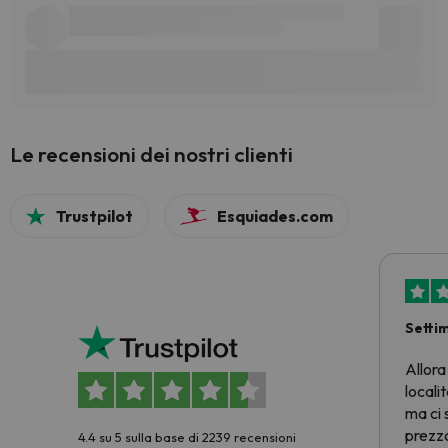
Le recensioni dei nostri clienti
Trustpilot
Esquiades.com
Setti
Allora
locali
ma ci 
prezzo
4.4 su 5 sulla base di 2239 recensioni