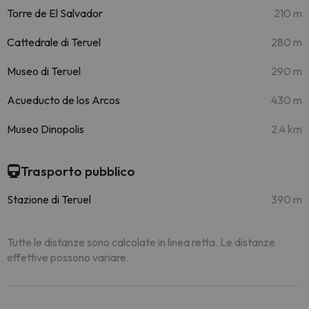
Torre de El Salvador
210 m
Cattedrale di Teruel
280 m
Museo di Teruel
290 m
Acueducto de los Arcos
430 m
Museo Dinopolis
2.4 km
Trasporto pubblico
Stazione di Teruel
390 m
Tutte le distanze sono calcolate in linea retta. Le distanze
effettive possono variare.